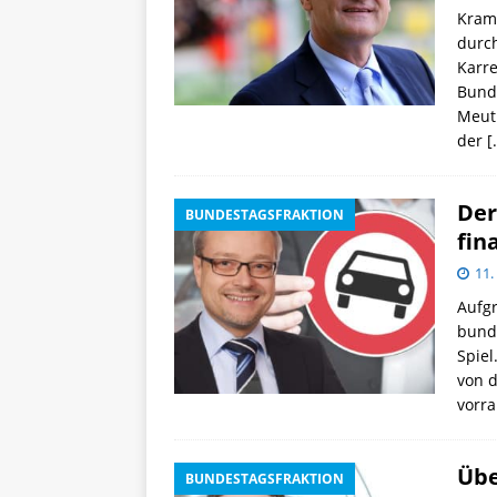
Kramp
durc
Karr
Bunde
Meuth
der
[
Der
BUNDESTAGSFRAKTION
fin
11.
Aufgr
bund
Spiel
von d
vorra
Übe
BUNDESTAGSFRAKTION