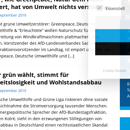
ert, hat von Umwelt nichts verstanden
September 2019
pt grüne Umweltzerstörer: Greenpeace, Deutsche
Cookie-Details
CDU & Ampel wollen nach
thilfe & “Erleuchtete” wollen Naturschutz für die
reitung von Windkraftmaschinen plattmachen. Jörg
der Wahl wieder Afghanen
a
n, Vorsitzender des AfD-Landesverbandes Sachsen und
einfliegen: Zeit für ein
raktionsvorsitzender im Landtag, ist empört über die von
Asylmoratorium!
npeace, Deutsche Umwelthilfe und
[…]
Die Bundesregierung und die CDU
halten die Wähler für dumm! Weil die
T
 grün wählt, stimmt für
Stimmung wegen der von Afghanen
e
eitslosigkeit und Wohlstandsabbau
verübten Anschläge kippte, wurden die
g
Flüge vor der
[...]
S
September 2019
A
che Umwelthilfe und Grüne Liga riskieren ohne soziale
sichtnahme die Stromversorgung tausender Menschen.
nergiepolitische Sprecher der AfD-Bundestagsfraktion,
en Kotré, sieht in den erzwungenen Stillegungen von
abbau in Deutschland einen rechtsstaatlichen Skandal: