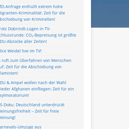
fD-Anfrage enthüllt extrem hohe
igranten-Kriminalität: Zeit für die
bschiebung von Kriminellen!
rotz Dobrindt-Lügen in TV-
chlussrunde: CO₂-Bepreisung ist größte
DU-Abzocke aller Zeiten!
lice Weidel live im TV!
S ruft zum Überfahren von Menschen
uf: Zeit für die Abschiebung von
slamisten!
DU & Ampel wollen nach der Wahl
ieder Afghanen einfliegen: Zeit für ein
sylmoratorium!
S-Doku: Deutschland unterdrückt
einungsfreiheit – Zeit für freie
einung!
arnevals-Umzüge aus