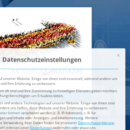
Mit dies
Datenschutzeinstellungen
f unserer Website. Einige von ihnen sind essenziell, während andere uns
 und Ihre Erfahrung zu verbessern.
re alt sind und Ihre Zustimmung zu freiwilligen Diensten geben möchten,
ehungsberechtigten um Erlaubnis bitten.
s und andere Technologien auf unserer Website. Einige von ihnen sind
ndere uns helfen, diese Website und Ihre Erfahrung zu verbessern.
n können verarbeitet werden (z. B. IP-Adressen), z. B. für
igen und Inhalte oder Anzeigen- und Inhaltsmessung.
Weitere
ie Verwendung Ihrer Daten finden Sie in unserer
Datenschutzerklärung
.
ahl jederzeit unter
Einstellungen
widerrufen oder anpassen.
e der Service-Gruppen, für die eine Einwilligung erteilt werden ka
Externe Medien
ODCASTS
VIDEOS
Speichern
BRENNPUNKT
IM BRENNPUNKT
Alle akzeptieren