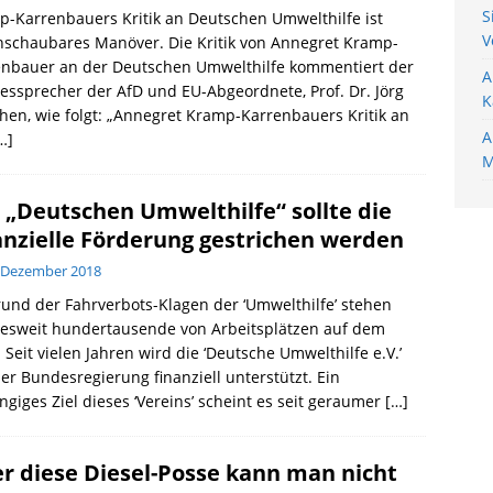
S
-Karrenbauers Kritik an Deutschen Umwelthilfe ist
V
hschaubares Manöver. Die Kritik von Annegret Kramp-
enbauer an der Deutschen Umwelthilfe kommentiert der
A
ssprecher der AfD und EU-Abgeordnete, Prof. Dr. Jörg
K
en, wie folgt: „Annegret Kramp-Karrenbauers Kritik an
A
…]
M
 „Deutschen Umwelthilfe“ sollte die
anzielle Förderung gestrichen werden
 Dezember 2018
und der Fahrverbots-Klagen der ‘Umwelthilfe’ stehen
esweit hundertausende von Arbeitsplätzen auf dem
. Seit vielen Jahren wird die ‘Deutsche Umwelthilfe e.V.’
er Bundesregierung finanziell unterstützt. Ein
ngiges Ziel dieses ‘Vereins’ scheint es seit geraumer
[…]
r diese Diesel-Posse kann man nicht