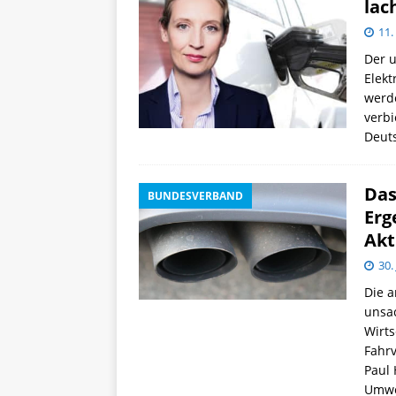
lac
11.
Der 
Elekt
werde
verbi
Deuts
Das
BUNDESVERBAND
Erg
Akt
30.
Die a
unsa
Wirts
Fahrv
Paul 
Umwe