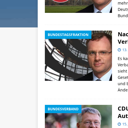
mehr 
Deuts
Bund 
Nac
BUNDESTAGSFRAKTION
Ver
13.
Es ka
Verb
sieht
Gese
und b
Ände
CDU
BUNDESVERBAND
Aut
15.