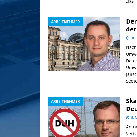
„Das 
Der
ARBEITNEHMER
der
30.
Nach 
Umwel
Deuts
Umwe
Jänsc
Septe
Ska
ARBEITNEHMER
Deu
6. 
Antra
Verba