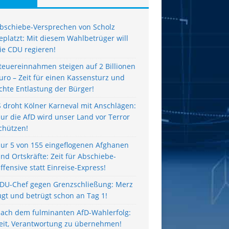
bschiebe-Versprechen von Scholz
eplatzt: Mit diesem Wahlbetrüger will
ie CDU regieren!
teuereinnahmen steigen auf 2 Billionen
uro – Zeit für einen Kassensturz und
chte Entlastung der Bürger!
S droht Kölner Karneval mit Anschlägen:
ur die AfD wird unser Land vor Terror
chützen!
ur 5 von 155 eingeflogenen Afghanen
ind Ortskräfte: Zeit für Abschiebe-
ffensive statt Einreise-Express!
DU-Chef gegen Grenzschließung: Merz
ügt und betrügt schon an Tag 1!
ach dem fulminanten AfD-Wahlerfolg:
eit, Verantwortung zu übernehmen!