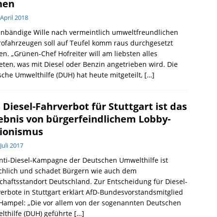
hen
 April 2018
unbändige Wille nach vermeintlich umweltfreundlichen
rofahrzeugen soll auf Teufel komm raus durchgesetzt
n. „Grünen-Chef Hofreiter will am liebsten alles
eten, was mit Diesel oder Benzin angetrieben wird. Die
che Umwelthilfe (DUH) hat heute mitgeteilt,
[…]
 Diesel-Fahrverbot für Stuttgart ist das
ebnis von bürgerfeindlichem Lobby-
ionismus
 Juli 2017
nti-Diesel-Kampagne der Deutschen Umwelthilfe ist
chlich und schadet Bürgern wie auch dem
chaftsstandort Deutschland. Zur Entscheidung für Diesel-
erbote in Stuttgart erklärt AfD-Bundesvorstandsmitglied
Hampel: „Die vor allem von der sogenannten Deutschen
lthilfe (DUH) geführte
[…]