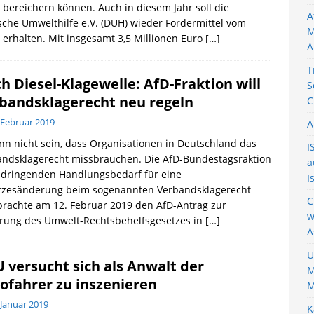
bereichern können. Auch in diesem Jahr soll die
A
che Umwelthilfe e.V. (DUH) wieder Fördermittel vom
M
erhalten. Mit insgesamt 3,5 Millionen Euro
[…]
A
T
h Diesel-Klagewelle: AfD-Fraktion will
S
bandsklagerecht neu regeln
C
 Februar 2019
A
nn nicht sein, dass Organisationen in Deutschland das
I
andsklagerecht missbrauchen. Die AfD-Bundestagsraktion
a
 dringenden Handlungsbedarf für eine
I
tzesänderung beim sogenannten Verbandsklagerecht
C
rachte am 12. Februar 2019 den AfD-Antrag zur
w
rung des Umwelt-Rechtsbehelfsgesetzes in
[…]
A
U
 versucht sich als Anwalt der
M
ofahrer zu inszenieren
M
 Januar 2019
K