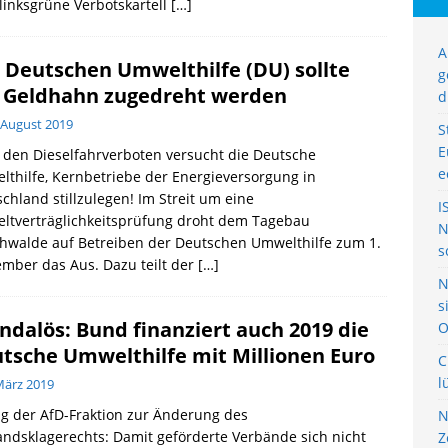
linksgrüne Verbotskartell
[…]
A
 Deutschen Umwelthilfe (DU) sollte
g
 Geldhahn zugedreht werden
d
 August 2019
S
E
den Dieselfahrverboten versucht die Deutsche
e
thilfe, Kernbetriebe der Energieversorgung in
chland stillzulegen! Im Streit um eine
I
ltverträglichkeitsprüfung droht dem Tagebau
N
hwalde auf Betreiben der Deutschen Umwelthilfe zum 1.
s
mber das Aus. Dazu teilt der
[…]
N
s
ndalös: Bund finanziert auch 2019 die
O
tsche Umwelthilfe mit Millionen Euro
C
l
März 2019
g der AfD-Fraktion zur Änderung des
N
ndsklagerechts: Damit geförderte Verbände sich nicht
Z