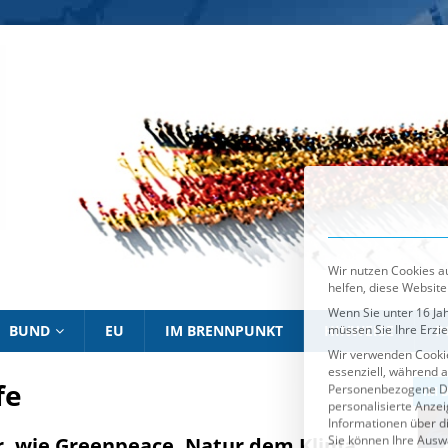
Wir nutzen Cookies au
helfen, diese Website
Wenn Sie unter 16 Jah
müssen Sie Ihre Erzi
Wir verwenden Cookie
essenziell, während a
Personenbezogene Date
personalisierte Anze
Informationen über d
Sie können Ihre Ausw
Es folgt eine List
Essenziell
BUND
EU
IM BRENNPUNKT
HINWEISE
P
fe
IM BRENNPUNKT
IM 
, wie Greenpeace, Natur dem Klima