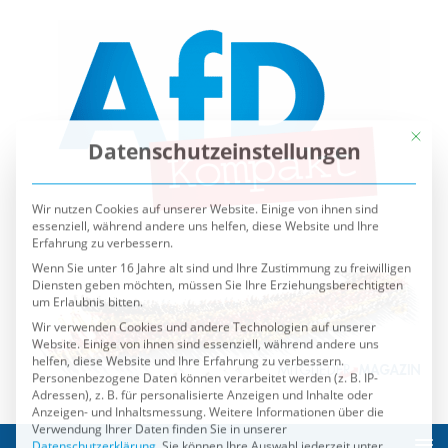
Mit die
Datenschutzeinstellungen
Wir nutzen Cookies auf unserer Website. Einige von ihnen sind
essenziell, während andere uns helfen, diese Website und Ihre
Erfahrung zu verbessern.
Wenn Sie unter 16 Jahre alt sind und Ihre Zustimmung zu freiwilligen
Diensten geben möchten, müssen Sie Ihre Erziehungsberechtigten
um Erlaubnis bitten.
Wir verwenden Cookies und andere Technologien auf unserer
Website. Einige von ihnen sind essenziell, während andere uns
helfen, diese Website und Ihre Erfahrung zu verbessern.
Personenbezogene Daten können verarbeitet werden (z. B. IP-
Adressen), z. B. für personalisierte Anzeigen und Inhalte oder
Anzeigen- und Inhaltsmessung.
Weitere Informationen über die
Verwendung Ihrer Daten finden Sie in unserer
Datenschutzerklärung
.
Sie können Ihre Auswahl jederzeit unter
Einstellungen
widerrufen oder anpassen.
Es folgt eine Liste der Service-Gruppen, für die eine Einwilli
Essenziell
Externe Medien