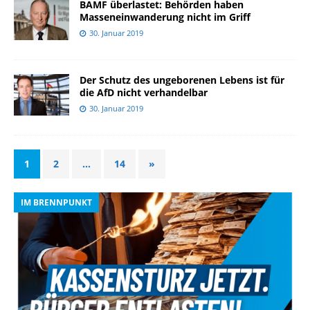
BAMF überlastet: Behörden haben
Masseneinwanderung nicht im Griff
30. Januar 2019
Der Schutz des ungeborenen Lebens ist für
die AfD nicht verhandelbar
30. Januar 2019
1
2
…
14
»
IM BRENNPUNKT
I