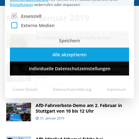
Speichern
Monat:
Januar 2019
Alle akzeptieren
Gentechnik-freies Soja aus der EU wäre gut
Individuelle Datenschutzeinstellungen
für Umweltschutz und Verbraucher
31. Januar 2019
Cookie-Details
Datenschutzerklärung
Impressum
Links-grüne Politiker wollen alles schützen,
nur nicht das ungeborene menschliche
Leben
31. Januar 2019
AfD-Fahrverbote-Demo am 2. Februar in
Stuttgart von 10 bis 12 Uhr
31. Januar 2019