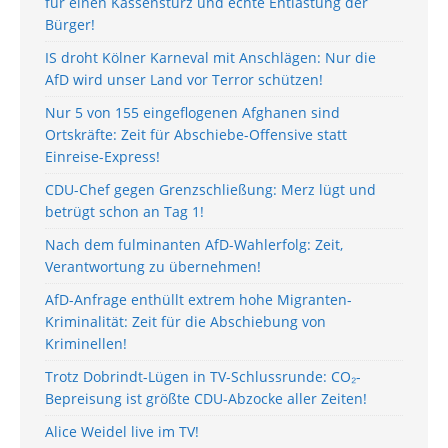
für einen Kassensturz und echte Entlastung der
Bürger!
IS droht Kölner Karneval mit Anschlägen: Nur die
AfD wird unser Land vor Terror schützen!
Nur 5 von 155 eingeflogenen Afghanen sind
Ortskräfte: Zeit für Abschiebe-Offensive statt
Einreise-Express!
CDU-Chef gegen Grenzschließung: Merz lügt und
betrügt schon an Tag 1!
Nach dem fulminanten AfD-Wahlerfolg: Zeit,
Verantwortung zu übernehmen!
AfD-Anfrage enthüllt extrem hohe Migranten-
Kriminalität: Zeit für die Abschiebung von
Kriminellen!
Trotz Dobrindt-Lügen in TV-Schlussrunde: CO₂-
Bepreisung ist größte CDU-Abzocke aller Zeiten!
Alice Weidel live im TV!