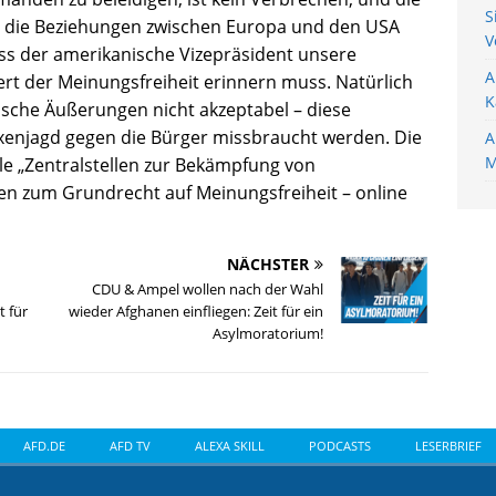
S
d die Beziehungen zwischen Europa und den USA
V
ass der amerikanische Vizepräsident unsere
A
rt der Meinungsfreiheit erinnern muss. Natürlich
K
ische Äußerungen nicht akzeptabel – diese
exenjagd gegen die Bürger missbraucht werden. Die
A
M
lle „Zentralstellen zur Bekämpfung von
hen zum Grundrecht auf Meinungsfreiheit – online
NÄCHSTER
CDU & Ampel wollen nach der Wahl
t für
wieder Afghanen einfliegen: Zeit für ein
Asylmoratorium!
AFD.DE
AFD TV
ALEXA SKILL
PODCASTS
LESERBRIEF