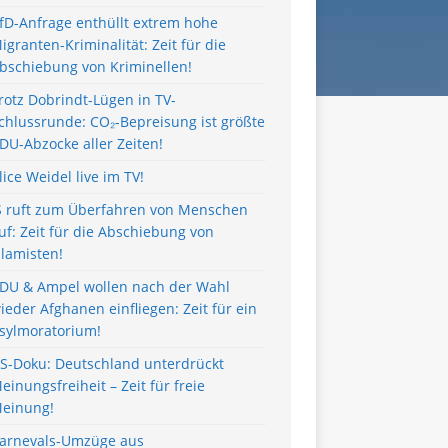
fD-Anfrage enthüllt extrem hohe
igranten-Kriminalität: Zeit für die
bschiebung von Kriminellen!
rotz Dobrindt-Lügen in TV-
chlussrunde: CO₂-Bepreisung ist größte
DU-Abzocke aller Zeiten!
lice Weidel live im TV!
S ruft zum Überfahren von Menschen
uf: Zeit für die Abschiebung von
slamisten!
DU & Ampel wollen nach der Wahl
ieder Afghanen einfliegen: Zeit für ein
sylmoratorium!
S-Doku: Deutschland unterdrückt
einungsfreiheit – Zeit für freie
einung!
arnevals-Umzüge aus