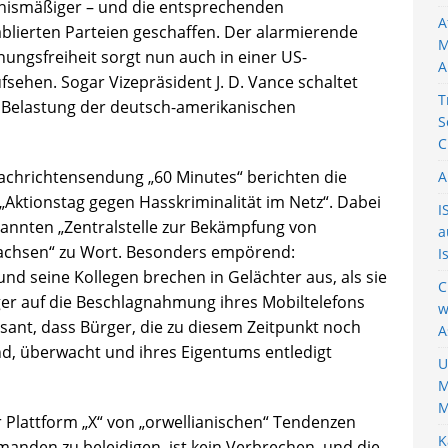
nismäßiger – und die entsprechenden
A
lierten Parteien geschaffen. Der alarmierende
M
ungsfreiheit sorgt nun auch in einer US-
A
ehen. Sogar Vizepräsident J. D. Vance schaltet
T
n Belastung der deutsch-amerikanischen
S
C
Nachrichtensendung „60 Minutes“ berichten die
A
Aktionstag gegen Hasskriminalität im Netz“. Dabei
I
annten „Zentralstelle zur Bekämpfung von
a
rsachsen“ zu Wort. Besonders empörend:
I
nd seine Kollegen brechen in Gelächter aus, als sie
C
ger auf die Beschlagnahmung ihres Mobiltelefons
w
sant, dass Bürger, die zu diesem Zeitpunkt noch
A
sind, überwacht und ihres Eigentums entledigt
U
M
M
 Plattform „X“ von „orwellianischen“ Tendenzen
K
manden zu beleidigen, ist kein Verbrechen, und die