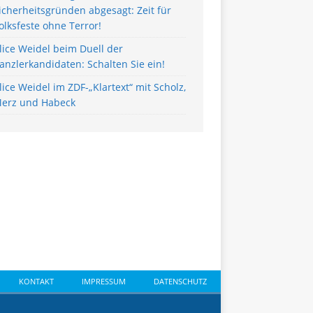
icherheitsgründen abgesagt: Zeit für
olksfeste ohne Terror!
lice Weidel beim Duell der
anzlerkandidaten: Schalten Sie ein!
lice Weidel im ZDF-„Klartext“ mit Scholz,
erz und Habeck
KONTAKT
IMPRESSUM
DATENSCHUTZ