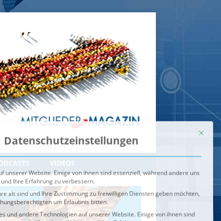
Mit dies
Datenschutzeinstellungen
f unserer Website. Einige von ihnen sind essenziell, während andere uns
 und Ihre Erfahrung zu verbessern.
re alt sind und Ihre Zustimmung zu freiwilligen Diensten geben möchten,
ehungsberechtigten um Erlaubnis bitten.
s und andere Technologien auf unserer Website. Einige von ihnen sind
ndere uns helfen, diese Website und Ihre Erfahrung zu verbessern.
n können verarbeitet werden (z. B. IP-Adressen), z. B. für
igen und Inhalte oder Anzeigen- und Inhaltsmessung.
Weitere
ie Verwendung Ihrer Daten finden Sie in unserer
Datenschutzerklärung
.
ahl jederzeit unter
Einstellungen
widerrufen oder anpassen.
e der Service-Gruppen, für die eine Einwilligung erteilt werden ka
Externe Medien
ODCASTS
VIDEOS
Speichern
BRENNPUNKT
IM BRENNPUNKT
Alle akzeptieren