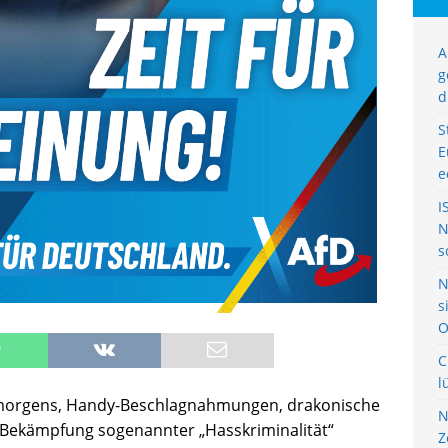
A
g
d
S
E
e
I
N
s
N
s
O
C
l
orgens, Handy-Beschlagnahmungen, drakonische
N
 Bekämpfung sogenannter „Hasskriminalität“
Z