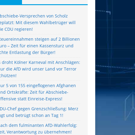
bschiebe-Versprechen von Scholz
eplatzt: Mit diesem Wahlbetrüger will
ie CDU regieren!
teuereinnahmen steigen auf 2 Billionen
uro – Zeit für einen Kassensturz und
chte Entlastung der Bürger!
S droht Kölner Karneval mit Anschlägen:
ur die AfD wird unser Land vor Terror
chützen!
ur 5 von 155 eingeflogenen Afghanen
ind Ortskräfte: Zeit für Abschiebe-
ffensive statt Einreise-Express!
DU-Chef gegen Grenzschließung: Merz
ügt und betrügt schon an Tag 1!
ach dem fulminanten AfD-Wahlerfolg:
eit, Verantwortung zu übernehmen!