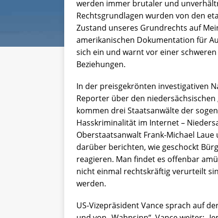
werden immer brutaler und unverhält
Rechtsgrundlagen wurden von den etab
Zustand unseres Grundrechts auf Mein
amerikanischen Dokumentation für Aufs
sich ein und warnt vor einer schwere
Beziehungen.
In der preisgekrönten investigativen 
Reporter über den niedersächsischen „
kommen drei Staatsanwälte der sogen
Hasskriminalität im Internet – Niede
Oberstaatsanwalt Frank-Michael Laue u
darüber berichten, wie geschockt Bür
reagieren. Man findet es offenbar amü
nicht einmal rechtskräftig verurteilt 
werden.
US-Vizepräsident Vance sprach auf der
und von „Wahnsinn“. Vance weiter: „Je