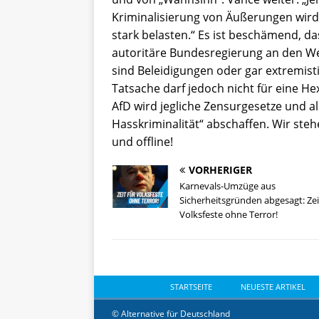
Kriminalisierung von Äußerungen wir
stark belasten.“ Es ist beschämend, d
autoritäre Bundesregierung an den We
sind Beleidigungen oder gar extremist
Tatsache darf jedoch nicht für eine H
AfD wird jegliche Zensurgesetze und a
Hasskriminalität“ abschaffen. Wir ste
und offline!
VORHERIGER
Karnevals-Umzüge aus
Sicherheitsgründen abgesagt: Zei
Volksfeste ohne Terror!
STARTSEITE
NEUESTE ARTIKEL
© Alternative für Deutschland