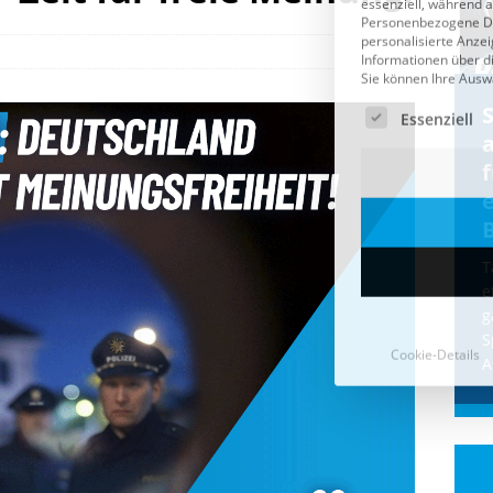
Cookie-Details
CDU & Ampel wollen nach
der Wahl wieder Afghanen
a
einfliegen: Zeit für ein
Asylmoratorium!
Die Bundesregierung und die CDU
halten die Wähler für dumm! Weil die
T
Stimmung wegen der von Afghanen
e
verübten Anschläge kippte, wurden die
g
Flüge vor der
[...]
S
A