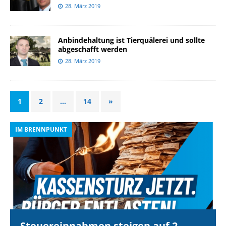
28. März 2019
Anbindehaltung ist Tierquälerei und sollte
abgeschafft werden
28. März 2019
1
2
…
14
»
IM BRENNPUNKT
I
Steuereinnahmen steigen auf 2