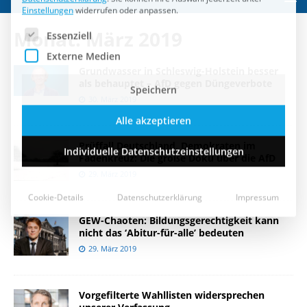
Speichern
Monat:
März 2019
Alle akzeptieren
Grundwasser in Schleswig-Holstein besser
Individuelle Datenschutzeinstellungen
als behauptet – AfD gegen Düngeverbote
30. März 2019
Cookie-Details
Datenschutzerklärung
Impressum
Prüffall Deutschland, Demokraten im
Fadenkreuz: Die große Doku über die AfD
29. März 2019
GEW-Chaoten: Bildungsgerechtigkeit kann
nicht das ‘Abitur-für-alle’ bedeuten
29. März 2019
Vorgefilterte Wahllisten widersprechen