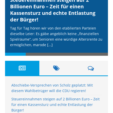
Billionen Euro – Zeit für einen
Kassensturz und echte Entlastung
der Bürger!
Tag für Tag hören wir von den etablierten Parteien
dieselbe Leier: Es gäbe angeblich keine „finanziellen
Spielräume“, um Senioren eine würdige Altersrente zu
ermöglichen, marode
[...]
Abschiebe-Versprechen von Scholz geplatzt: Mit
diesem Wahlbetrüger will die CDU regieren!
Steuereinnahmen steigen auf 2 Billionen Euro – Zeit
für einen Kassensturz und echte Entlastung der
Bürger!