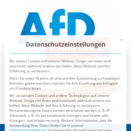
Mit die
Datenschutzeinstellungen
Wir nutzen Cookies auf unserer Website. Einige von ihnen sind
essenziell, während andere uns helfen, diese Website und Ihre
Erfahrung zu verbessern.
Wenn Sie unter 16 Jahre alt sind und Ihre Zustimmung zu freiwilligen
Diensten geben möchten, müssen Sie Ihre Erziehungsberechtigten
um Erlaubnis bitten.
Wir verwenden Cookies und andere Technologien auf unserer
Website. Einige von ihnen sind essenziell, während andere uns
helfen, diese Website und Ihre Erfahrung zu verbessern.
Personenbezogene Daten können verarbeitet werden (z. B. IP-
Adressen), z. B. für personalisierte Anzeigen und Inhalte oder
Anzeigen- und Inhaltsmessung.
Weitere Informationen über die
Verwendung Ihrer Daten finden Sie in unserer
Datenschutzerklärung
.
Sie können Ihre Auswahl jederzeit unter
Einstellungen
widerrufen oder anpassen.
Es folgt eine Liste der Service-Gruppen, für die eine Einwilli
Essenziell
Externe Medien