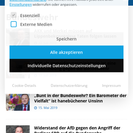
Speichern
Bundeswehr
Alle akzeptieren
AKK und Merkel müssen auf
Individuelle Datenschutzeinstellungen
Lippenbekenntnisse Taten folgen lassen
22. Juli 2019
Cookie-Details
Datenschutzerklärung
Impressum
AKK als Verteidigungsministerin ist eine
Entscheidung gegen die Bundeswehr
17. Juli 2019
„Bunt in der Bundeswehr? Ein Barometer der
Vielfalt“ ist hanebüchener Unsinn
15. Mai 2019
Widerstand der AfD gegen den Angriff der