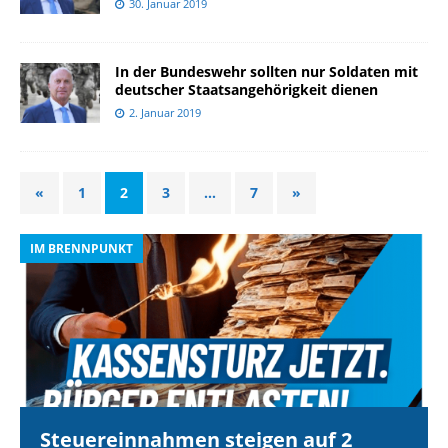
30. Januar 2019
In der Bundeswehr sollten nur Soldaten mit
deutscher Staatsangehörigkeit dienen
2. Januar 2019
«
1
2
3
…
7
»
IM BRENNPUNKT
I
Steuereinnahmen steigen auf 2