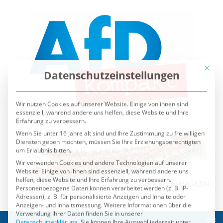
Mit die
Datenschutzeinstellungen
Wir nutzen Cookies auf unserer Website. Einige von ihnen sind
essenziell, während andere uns helfen, diese Website und Ihre
Erfahrung zu verbessern.
Wenn Sie unter 16 Jahre alt sind und Ihre Zustimmung zu freiwilligen
Diensten geben möchten, müssen Sie Ihre Erziehungsberechtigten
um Erlaubnis bitten.
Wir verwenden Cookies und andere Technologien auf unserer
Website. Einige von ihnen sind essenziell, während andere uns
helfen, diese Website und Ihre Erfahrung zu verbessern.
Personenbezogene Daten können verarbeitet werden (z. B. IP-
Adressen), z. B. für personalisierte Anzeigen und Inhalte oder
Anzeigen- und Inhaltsmessung.
Weitere Informationen über die
Verwendung Ihrer Daten finden Sie in unserer
Datenschutzerklärung
.
Sie können Ihre Auswahl jederzeit unter
Einstellungen
widerrufen oder anpassen.
Es folgt eine Liste der Service-Gruppen, für die eine Einwilli
Essenziell
Externe Medien