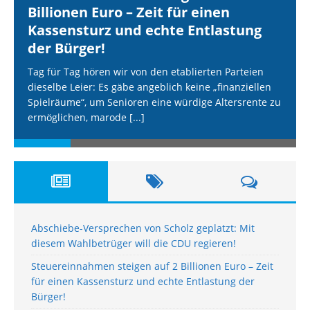
Billionen Euro – Zeit für einen
Kassensturz und echte Entlastung
der Bürger!
Tag für Tag hören wir von den etablierten Parteien
dieselbe Leier: Es gäbe angeblich keine „finanziellen
Spielräume“, um Senioren eine würdige Altersrente zu
ermöglichen, marode
[...]
Abschiebe-Versprechen von Scholz geplatzt: Mit
diesem Wahlbetrüger will die CDU regieren!
Steuereinnahmen steigen auf 2 Billionen Euro – Zeit
für einen Kassensturz und echte Entlastung der
Bürger!