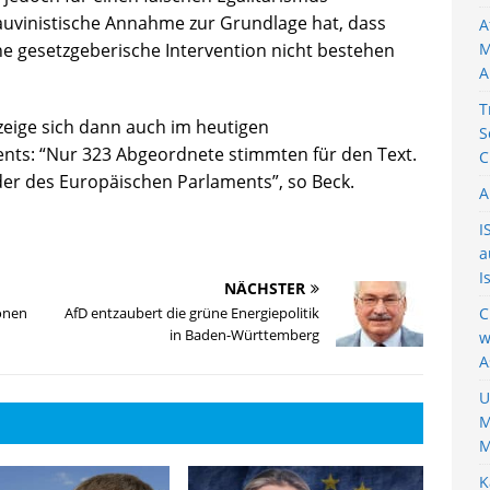
uvinistische Annahme zur Grundlage hat, dass
A
e gesetzgeberische Intervention nicht bestehen
M
A
T
 zeige sich dann auch im heutigen
S
ts: “Nur 323 Abgeordnete stimmten für den Text.
C
ieder des Europäischen Parlaments”, so Beck.
A
I
a
I
NÄCHSTER
ionen
AfD entzaubert die grüne Energiepolitik
C
in Baden-Württemberg
w
A
U
M
M
K