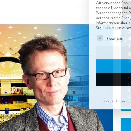
Cookie-Details
CDU & Ampel wollen nach
der Wahl wieder Afghanen
a
einfliegen: Zeit für ein
Asylmoratorium!
Die Bundesregierung und die CDU
halten die Wähler für dumm! Weil die
T
Stimmung wegen der von Afghanen
e
verübten Anschläge kippte, wurden die
g
Flüge vor der
[...]
S
A