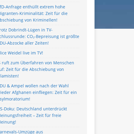
fD-Anfrage enthüllt extrem hohe
igranten-Kriminalität: Zeit für die
bschiebung von Kriminellen!
rotz Dobrindt-Lügen in TV-
chlussrunde: CO₂-Bepreisung ist größte
DU-Abzocke aller Zeiten!
lice Weidel live im TV!
S ruft zum Überfahren von Menschen
uf: Zeit für die Abschiebung von
slamisten!
DU & Ampel wollen nach der Wahl
ieder Afghanen einfliegen: Zeit für ein
sylmoratorium!
S-Doku: Deutschland unterdrückt
einungsfreiheit – Zeit für freie
einung!
arnevals-Umzüge aus