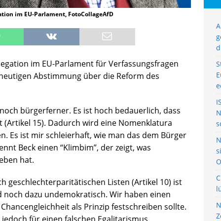
tion im EU-Parlament, FotoCollageAfD
A
g
d
legation im EU-Parlament für Verfassungsfragen
S
E
ur heutigen Abstimmung über die Reform des
e
I
noch bürgerferner. Es ist hoch bedauerlich, dass
N
(Artikel 15). Dadurch wird eine Nomenklatura
s
n. Es ist mir schleierhaft, wie man das dem Bürger
N
nennt Beck einen “Klimbim”, der zeigt, was
s
ieben hat.
O
C
geschlechterparitätischen Listen (Artikel 10) ist
l
d noch dazu undemokratisch. Wir haben einen
N
hancengleichheit als Prinzip festschreiben sollte.
Z
 jedoch für einen falschen Egalitarismus