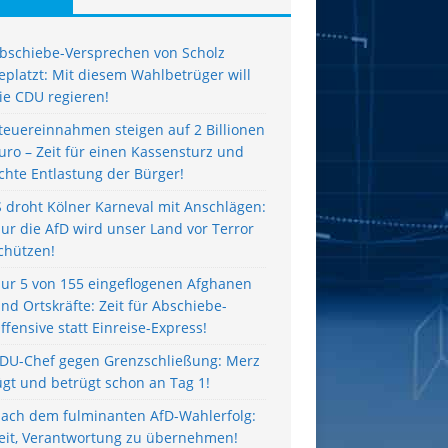
bschiebe-Versprechen von Scholz
eplatzt: Mit diesem Wahlbetrüger will
ie CDU regieren!
teuereinnahmen steigen auf 2 Billionen
uro – Zeit für einen Kassensturz und
chte Entlastung der Bürger!
S droht Kölner Karneval mit Anschlägen:
ur die AfD wird unser Land vor Terror
chützen!
ur 5 von 155 eingeflogenen Afghanen
ind Ortskräfte: Zeit für Abschiebe-
ffensive statt Einreise-Express!
DU-Chef gegen Grenzschließung: Merz
ügt und betrügt schon an Tag 1!
ach dem fulminanten AfD-Wahlerfolg:
eit, Verantwortung zu übernehmen!