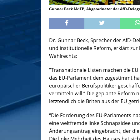
Gunnar Beck MdEP, Abgeordneter der AfD-Delega
Dr. Gunnar Beck, Sprecher der AfD-De
und institutionelle Reform, erklärt z
Wahlrechts:
“Transnationale Listen machen die EU 
das EU-Parlament dem zugestimmt hat 
europäischer Berufspolitiker geschaffe
vermitteln will.” Die geplante Reform 
letztendlich die Briten aus der EU getr
“Die Forderung des EU-Parlaments nach 
eine weltfremde linke Schnapsidee un
Änderungsantrag eingebracht, der die C
Die linke Mehrheit des Hauses hat sich