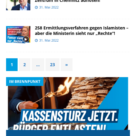
Zentrum in Chemnitz auflösen!
31. Mai 2022
258 Ermittlungsverfahren gegen Islamisten –
aber die Ministerin sieht nur „Rechte“!
31. Mai 2022
1
2
…
23
»
IM BRENNPUNKT
I