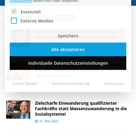
Speichern
Monat:
Mai 2022
Alle akzeptieren
EU-Klimapolitik: Neue Daten zum CO2-
Individuelle Datenschutzeinstellungen
Ausstoß – China-Bevorzugung stoppen!
31. Mai 2022
Cookie-Details
Datenschutzerklärung
Impressum
ARD „Diversity-Tag“: Politische Erziehung,
Gesellschaftsexperimente und
Boulevardisierung
31. Mai 2022
Zielscharfe Einwanderung qualifizierter
Fachkräfte statt Massenzuwanderung in die
Sozialsysteme!
31. Mai 2022