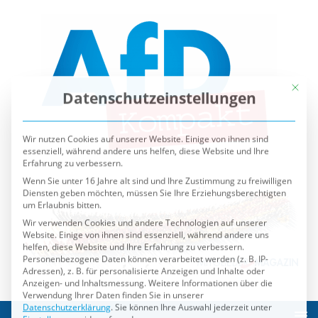
Mit die
Datenschutzeinstellungen
Wir nutzen Cookies auf unserer Website. Einige von ihnen sind
essenziell, während andere uns helfen, diese Website und Ihre
Erfahrung zu verbessern.
Wenn Sie unter 16 Jahre alt sind und Ihre Zustimmung zu freiwilligen
Diensten geben möchten, müssen Sie Ihre Erziehungsberechtigten
um Erlaubnis bitten.
Wir verwenden Cookies und andere Technologien auf unserer
Website. Einige von ihnen sind essenziell, während andere uns
helfen, diese Website und Ihre Erfahrung zu verbessern.
Personenbezogene Daten können verarbeitet werden (z. B. IP-
Adressen), z. B. für personalisierte Anzeigen und Inhalte oder
Anzeigen- und Inhaltsmessung.
Weitere Informationen über die
Verwendung Ihrer Daten finden Sie in unserer
Datenschutzerklärung
.
Sie können Ihre Auswahl jederzeit unter
Einstellungen
widerrufen oder anpassen.
Es folgt eine Liste der Service-Gruppen, für die eine Einwilli
Essenziell
Externe Medien