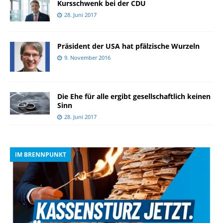
Kursschwenk bei der CDU
28. Juni 2017
Präsident der USA hat pfälzische Wurzeln
9. November 2016
Die Ehe für alle ergibt gesellschaftlich keinen
Sinn
28. Juni 2017
IM BRENNPUNKT
I