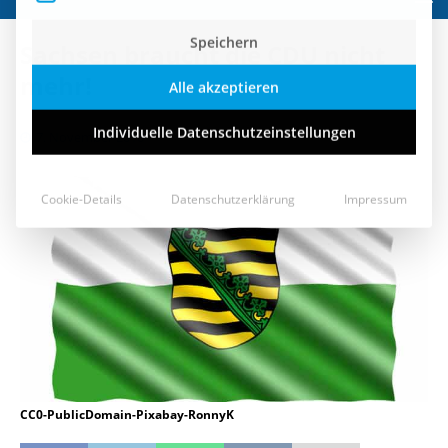
Speichern
Sachsen braucht die CDU nicht
Alle akzeptieren
mehr!
Individuelle Datenschutzeinstellungen
7. November 2016
Cookie-Details
Datenschutzerklärung
Impressum
CC0-PublicDomain-Pixabay-RonnyK