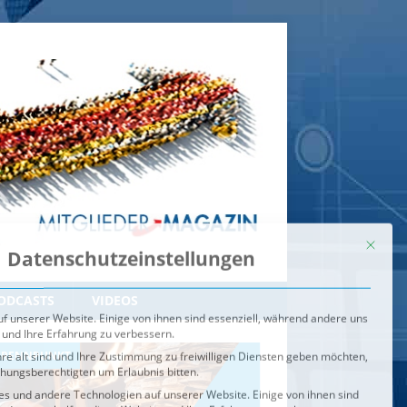
Mit dies
Datenschutzeinstellungen
f unserer Website. Einige von ihnen sind essenziell, während andere uns
 und Ihre Erfahrung zu verbessern.
re alt sind und Ihre Zustimmung zu freiwilligen Diensten geben möchten,
ehungsberechtigten um Erlaubnis bitten.
s und andere Technologien auf unserer Website. Einige von ihnen sind
ndere uns helfen, diese Website und Ihre Erfahrung zu verbessern.
n können verarbeitet werden (z. B. IP-Adressen), z. B. für
igen und Inhalte oder Anzeigen- und Inhaltsmessung.
Weitere
ie Verwendung Ihrer Daten finden Sie in unserer
Datenschutzerklärung
.
ahl jederzeit unter
Einstellungen
widerrufen oder anpassen.
e der Service-Gruppen, für die eine Einwilligung erteilt werden ka
Externe Medien
ODCASTS
VIDEOS
Speichern
BRENNPUNKT
IM BRENNPUNKT
Alle akzeptieren