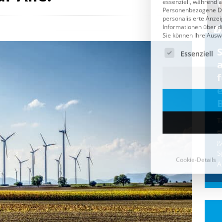
Cookie-Details
CDU & Ampel wollen nach
der Wahl wieder Afghanen
a
einfliegen: Zeit für ein
Asylmoratorium!
Die Bundesregierung und die CDU
halten die Wähler für dumm! Weil die
T
Stimmung wegen der von Afghanen
e
verübten Anschläge kippte, wurden die
g
Flüge vor der
[...]
S
A