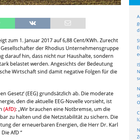
A
g
d
igt zum 1. Januar 2017 auf 6,88 Cent/KWh. Zurecht
S
E
er Gesellschafter der Rhodius Unternehmensgruppe
e
ng darauf hin, dass nicht nur Haushalte, sondern
ark belastet werden. Angesichts der Bedeutung
I
che Wirtschaft sind damit negative Folgen für die
N
s
N
ien Gesetz‘ (EEG) grundsätzlich ab. Die moderate
s
gie, den die aktuelle EEG-Novelle vorsieht, ist
O
in
(AfD)
: „Wir brauchen eine Notbremse, um die
C
r zu halten und die Netzstabilität zu sichern. Die
l
tung der erneuerbaren Energien, die Herr Dr. Karl
N
. Die AfD “
Z