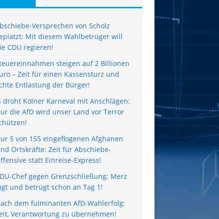
bschiebe-Versprechen von Scholz
eplatzt: Mit diesem Wahlbetrüger will
ie CDU regieren!
teuereinnahmen steigen auf 2 Billionen
uro – Zeit für einen Kassensturz und
chte Entlastung der Bürger!
S droht Kölner Karneval mit Anschlägen:
ur die AfD wird unser Land vor Terror
chützen!
ur 5 von 155 eingeflogenen Afghanen
ind Ortskräfte: Zeit für Abschiebe-
ffensive statt Einreise-Express!
DU-Chef gegen Grenzschließung: Merz
ügt und betrügt schon an Tag 1!
ach dem fulminanten AfD-Wahlerfolg:
eit, Verantwortung zu übernehmen!