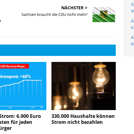
S
NÄCHSTER
V
Sachsen braucht die CDU nicht mehr!
a
A
K
A
M
Strom: 6.000 Euro
330.000 Haushalte können
ten für jeden
Strom nicht bezahlen
rger