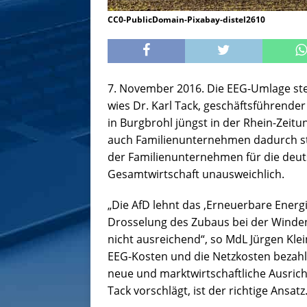
CC0-PublicDomain-Pixabay-distel2610
7. November 2016. Die EEG-Umlage ste
wies Dr. Karl Tack, geschäftsführend
in Burgbrohl jüngst in der Rhein-Zeitu
auch Familienunternehmen dadurch st
der Familienunternehmen für die deuts
Gesamtwirtschaft unausweichlich.
„Die AfD lehnt das ‚Erneuerbare Energ
Drosselung des Zubaus bei der Windener
nicht ausreichend“, so MdL Jürgen Kle
EEG-Kosten und die Netzkosten bezahlba
neue und marktwirtschaftliche Ausrich
Tack vorschlägt, ist der richtige Ansatz