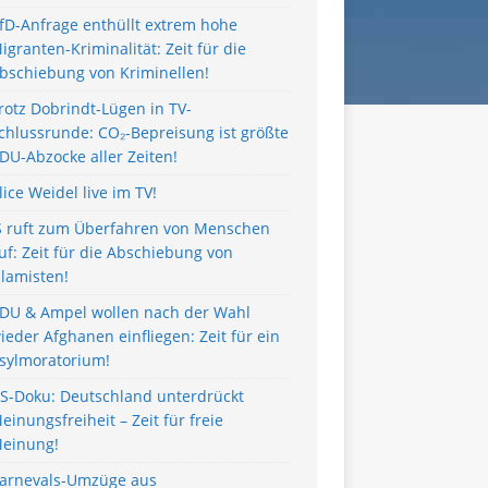
fD-Anfrage enthüllt extrem hohe
igranten-Kriminalität: Zeit für die
bschiebung von Kriminellen!
rotz Dobrindt-Lügen in TV-
chlussrunde: CO₂-Bepreisung ist größte
DU-Abzocke aller Zeiten!
lice Weidel live im TV!
S ruft zum Überfahren von Menschen
uf: Zeit für die Abschiebung von
slamisten!
DU & Ampel wollen nach der Wahl
ieder Afghanen einfliegen: Zeit für ein
sylmoratorium!
S-Doku: Deutschland unterdrückt
einungsfreiheit – Zeit für freie
einung!
arnevals-Umzüge aus