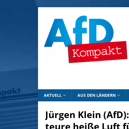
AKTUELL
AUS DEN LÄNDERN
Jürgen Klein (AfD)
teure heiße Luft fü