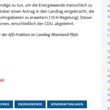
ndige zu tun, um die Energiewende menschlich zu
A
ktober einen Antrag in den Landtag eingebracht, die
M
A
hngebieten zu erweitern (10-H-Regelung). Dieser
onen, einschließlich der CDU, abgelehnt.
T
S
er der AfD-Fraktion im Landtag Rheinland-Pfalz.
C
A
I
a
I
C
w
alz
A
U
M
M
EPREIS
ENERGIEWENDE
WINDKRAFTANLAGEN
K