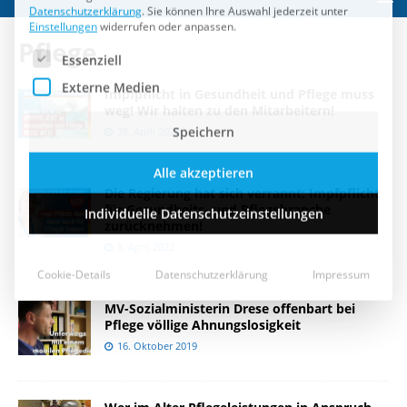
Speichern
Pflege
Alle akzeptieren
Impfpflicht in Gesundheit und Pflege muss
Individuelle Datenschutzeinstellungen
weg! Wir halten zu den Mitarbeitern!
28. April 2022
Cookie-Details
Datenschutzerklärung
Impressum
Die Regierung hat sich verrannt: Impfpflicht
für Gesundheits- und Pflegebranche
zurücknehmen!
8. April 2022
MV-Sozialministerin Drese offenbart bei
Pflege völlige Ahnungslosigkeit
16. Oktober 2019