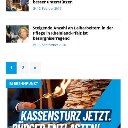
besser unterstützen
19. Februar 2019
Steigende Anzahl an Leiharbeitern in der
Pflege in Rheinland-Pfalz ist
besorgniserregend
10. September 2018
1
2
»
IM BRENNPUNKT
I