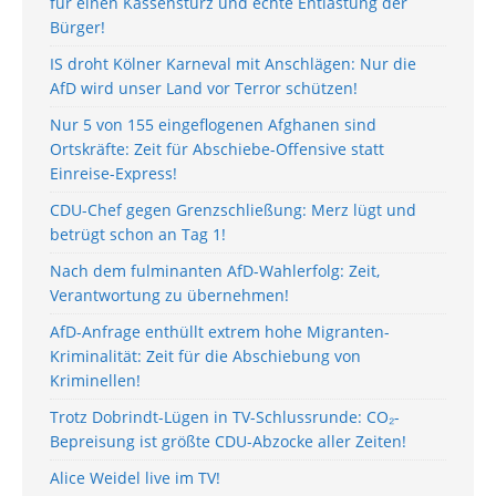
für einen Kassensturz und echte Entlastung der
Bürger!
IS droht Kölner Karneval mit Anschlägen: Nur die
AfD wird unser Land vor Terror schützen!
Nur 5 von 155 eingeflogenen Afghanen sind
Ortskräfte: Zeit für Abschiebe-Offensive statt
Einreise-Express!
CDU-Chef gegen Grenzschließung: Merz lügt und
betrügt schon an Tag 1!
Nach dem fulminanten AfD-Wahlerfolg: Zeit,
Verantwortung zu übernehmen!
AfD-Anfrage enthüllt extrem hohe Migranten-
Kriminalität: Zeit für die Abschiebung von
Kriminellen!
Trotz Dobrindt-Lügen in TV-Schlussrunde: CO₂-
Bepreisung ist größte CDU-Abzocke aller Zeiten!
Alice Weidel live im TV!