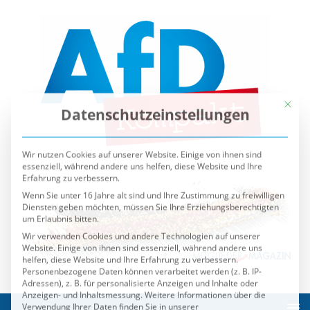
Mit die
Datenschutzeinstellungen
Wir nutzen Cookies auf unserer Website. Einige von ihnen sind
essenziell, während andere uns helfen, diese Website und Ihre
Erfahrung zu verbessern.
Wenn Sie unter 16 Jahre alt sind und Ihre Zustimmung zu freiwilligen
Diensten geben möchten, müssen Sie Ihre Erziehungsberechtigten
um Erlaubnis bitten.
Wir verwenden Cookies und andere Technologien auf unserer
Website. Einige von ihnen sind essenziell, während andere uns
helfen, diese Website und Ihre Erfahrung zu verbessern.
Personenbezogene Daten können verarbeitet werden (z. B. IP-
Adressen), z. B. für personalisierte Anzeigen und Inhalte oder
Anzeigen- und Inhaltsmessung.
Weitere Informationen über die
Verwendung Ihrer Daten finden Sie in unserer
Datenschutzerklärung
.
Sie können Ihre Auswahl jederzeit unter
Einstellungen
widerrufen oder anpassen.
Es folgt eine Liste der Service-Gruppen, für die eine Einwilli
Essenziell
Externe Medien