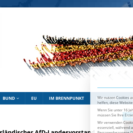
Wir nutzen Cookies au
helfen, diese Website
Wenn Sie unter 16 Jah
müssen Sie Ihre Erzi
Wir verwenden Cookie
essenziell, während a
Personenbezogene Date
personalisierte Anze
Informationen über d
Sie können Ihre Ausw
Es folgt eine List
Essenziell
BUND
EU
IM BRENNPUNKT
HINWEISE
P
IM BRENNPUNKT
IM 
rländischer AfD-Landesvorstand