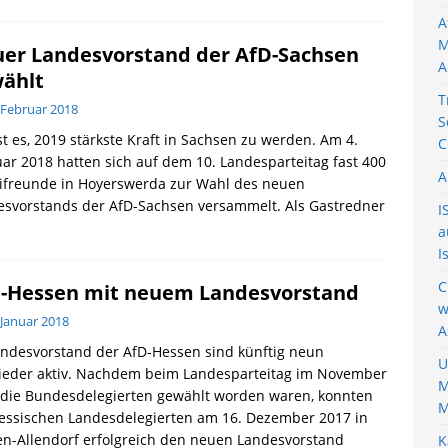
A
M
er Landesvorstand der AfD-Sachsen
A
ählt
T
 Februar 2018
S
ist es, 2019 stärkste Kraft in Sachsen zu werden. Am 4.
C
ar 2018 hatten sich auf dem 10. Landesparteitag fast 400
A
eifreunde in Hoyerswerda zur Wahl des neuen
esvorstands der AfD-Sachsen versammelt. Als Gastredner
I
a
I
C
-Hessen mit neuem Landesvorstand
w
 Januar 2018
A
ndesvorstand der AfD-Hessen sind künftig neun
U
lieder aktiv. Nachdem beim Landesparteitag im November
M
 die Bundesdelegierten gewählt worden waren, konnten
M
hessischen Landesdelegierten am 16. Dezember 2017 in
n-Allendorf erfolgreich den neuen Landesvorstand
K