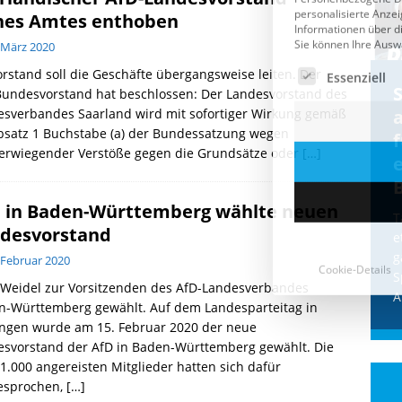
nes Amtes enthoben
 März 2020
rstand soll die Geschäfte übergangsweise leiten. Der
Cookie-Details
CDU & Ampel wollen nach
Bundesvorstand hat beschlossen: Der Landesvorstand des
esverbandes Saarland wird mit sofortiger Wirkung gemäß
der Wahl wieder Afghanen
a
bsatz 1 Buchstabe (a) der Bundessatzung wegen
einfliegen: Zeit für ein
erwiegender Verstöße gegen die Grundsätze oder
[…]
Asylmoratorium!
Die Bundesregierung und die CDU
 in Baden-Württemberg wählte neuen
halten die Wähler für dumm! Weil die
T
desvorstand
Stimmung wegen der von Afghanen
e
verübten Anschläge kippte, wurden die
g
 Februar 2020
Flüge vor der
[...]
S
 Weidel zur Vorsitzenden des AfD-Landesverbandes
A
n-Württemberg gewählt. Auf dem Landesparteitag in
ingen wurde am 15. Februar 2020 der neue
esvorstand der AfD in Baden-Württemberg gewählt. Die
1.000 angereisten Mitglieder hatten sich dafür
esprochen,
[…]