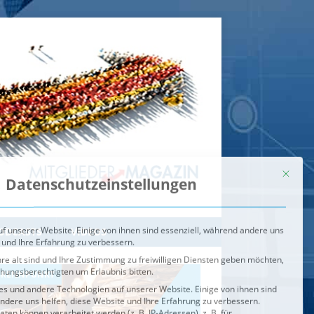
Mit dies
Datenschutzeinstellungen
f unserer Website. Einige von ihnen sind essenziell, während andere uns
 und Ihre Erfahrung zu verbessern.
re alt sind und Ihre Zustimmung zu freiwilligen Diensten geben möchten,
ehungsberechtigten um Erlaubnis bitten.
s und andere Technologien auf unserer Website. Einige von ihnen sind
ndere uns helfen, diese Website und Ihre Erfahrung zu verbessern.
n können verarbeitet werden (z. B. IP-Adressen), z. B. für
igen und Inhalte oder Anzeigen- und Inhaltsmessung.
Weitere
ie Verwendung Ihrer Daten finden Sie in unserer
Datenschutzerklärung
.
ahl jederzeit unter
Einstellungen
widerrufen oder anpassen.
e der Service-Gruppen, für die eine Einwilligung erteilt werden ka
Externe Medien
ODCASTS
VIDEOS
Speichern
BRENNPUNKT
IM BRENNPUNKT
Alle akzeptieren