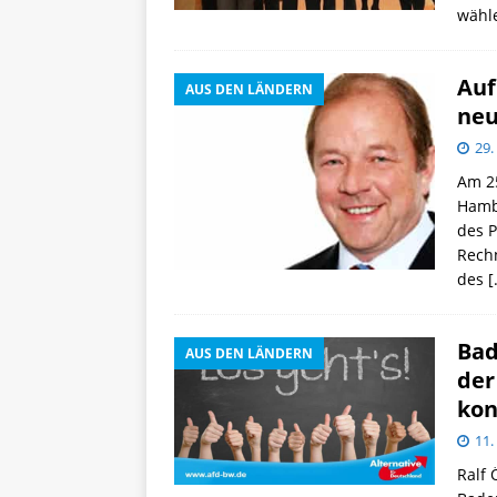
wähl
Auf
AUS DEN LÄNDERN
neu
29
Am 25
Hambu
des P
Rechn
des
[
Bad
AUS DEN LÄNDERN
der
kon
11.
Ralf 