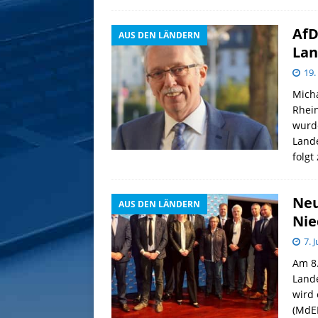
AfD
AUS DEN LÄNDERN
Lan
19
Micha
Rhein
wurd
Lande
folgt
Neu
AUS DEN LÄNDERN
Nie
7. 
Am 8
Lande
wird 
(MdEP