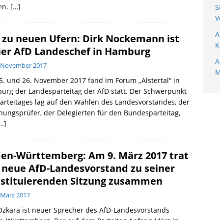
en.
[…]
S
V
A
 zu neuen Ufern: Dirk Nockemann ist
K
er AfD Landeschef in Hamburg
A
. November 2017
M
. und 26. November 2017 fand im Forum „Alstertal“ in
rg der Landesparteitag der AfD statt. Der Schwerpunkt
arteitages lag auf den Wahlen des Landesvorstandes, der
ungsprüfer, der Delegierten für den Bundesparteitag,
…]
en-Württemberg: Am 9. März 2017 trat
 neue AfD-Landesvorstand zu seiner
stituierenden Sitzung zusammen
 März 2017
Özkara ist neuer Sprecher des AfD-Landesvorstands