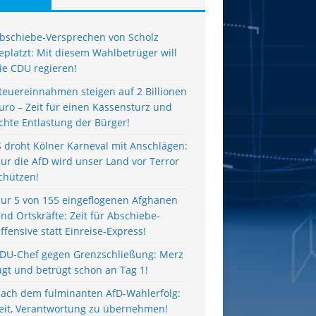
bschiebe-Versprechen von Scholz
eplatzt: Mit diesem Wahlbetrüger will
ie CDU regieren!
teuereinnahmen steigen auf 2 Billionen
uro – Zeit für einen Kassensturz und
chte Entlastung der Bürger!
S droht Kölner Karneval mit Anschlägen:
ur die AfD wird unser Land vor Terror
chützen!
ur 5 von 155 eingeflogenen Afghanen
ind Ortskräfte: Zeit für Abschiebe-
ffensive statt Einreise-Express!
DU-Chef gegen Grenzschließung: Merz
ügt und betrügt schon an Tag 1!
ach dem fulminanten AfD-Wahlerfolg:
eit, Verantwortung zu übernehmen!