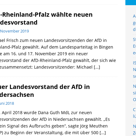
-Rheinland-Pfalz wählte neuen
A
desvorstand
g
d
. November 2019
S
el Frisch zum neuen Landesvorsitzenden der AfD in
E
land-Pfalz gewählt. Auf dem Landesparteitag in Bingen
e
e am 16. und 17. November 2019 ein neuer
svorstand der AfD-Rheinland-Pfalz gewählt, der sich wie
I
 zusammensetzt: Landesvorsitzender: Michael
[…]
N
s
er Landesvorstand der AfD in
N
s
dersachsen
O
Juni 2018
C
. April 2018 wurde Dana Guth MdL zur neuen
l
svorsitzenden der AfD in Niedersachsen gewählt. „Es
ein Signal des Aufbruchs geben“, sagte Jörg Meuthen
N
) zu Beginn der Veranstaltung, die mit über 500
[…]
Z