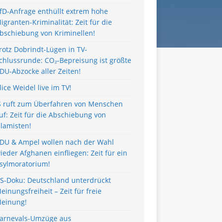
fD-Anfrage enthüllt extrem hohe
igranten-Kriminalität: Zeit für die
bschiebung von Kriminellen!
rotz Dobrindt-Lügen in TV-
chlussrunde: CO₂-Bepreisung ist größte
DU-Abzocke aller Zeiten!
lice Weidel live im TV!
S ruft zum Überfahren von Menschen
uf: Zeit für die Abschiebung von
slamisten!
DU & Ampel wollen nach der Wahl
ieder Afghanen einfliegen: Zeit für ein
sylmoratorium!
S-Doku: Deutschland unterdrückt
einungsfreiheit – Zeit für freie
einung!
arnevals-Umzüge aus