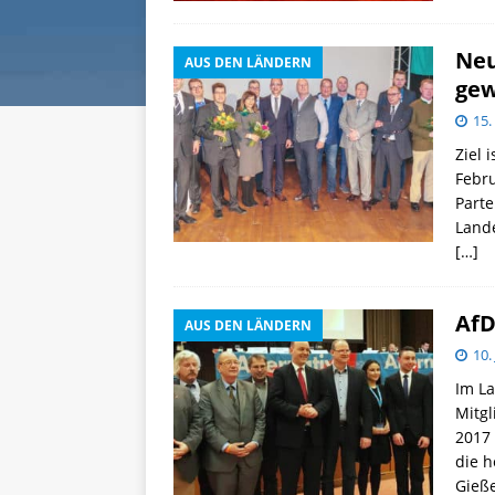
Neu
AUS DEN LÄNDERN
gew
15.
Ziel 
Febru
Part
Land
[…]
AfD
AUS DEN LÄNDERN
10.
Im La
Mitg
2017
die 
Gieße