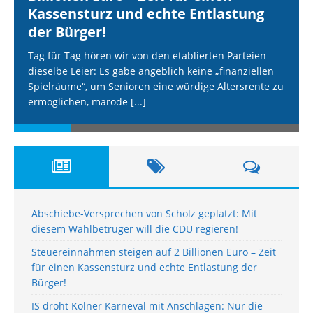
Kassensturz und echte Entlastung
der Bürger!
Tag für Tag hören wir von den etablierten Parteien
dieselbe Leier: Es gäbe angeblich keine „finanziellen
Spielräume“, um Senioren eine würdige Altersrente zu
ermöglichen, marode
[...]
Abschiebe-Versprechen von Scholz geplatzt: Mit
diesem Wahlbetrüger will die CDU regieren!
Steuereinnahmen steigen auf 2 Billionen Euro – Zeit
für einen Kassensturz und echte Entlastung der
Bürger!
IS droht Kölner Karneval mit Anschlägen: Nur die