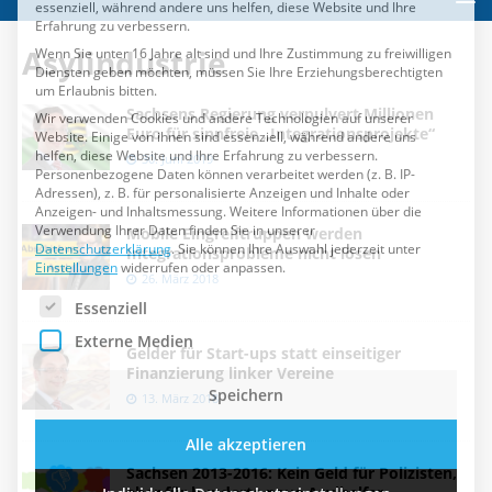
Essenziell
Externe Medien
Asylindustrie
Speichern
Sachsens Regierung verpulvert Millionen
Euro für sinnfreie „Integrationsprojekte“
Alle akzeptieren
30. Juni 2019
Individuelle Datenschutzeinstellungen
Mobile Eingreiftruppen werden
Integrationsprobleme nicht lösen
Cookie-Details
Datenschutzerklärung
Impressum
26. März 2018
Gelder für Start-ups statt einseitiger
Finanzierung linker Vereine
13. März 2018
Sachsen 2013-2016: Kein Geld für Polizisten,