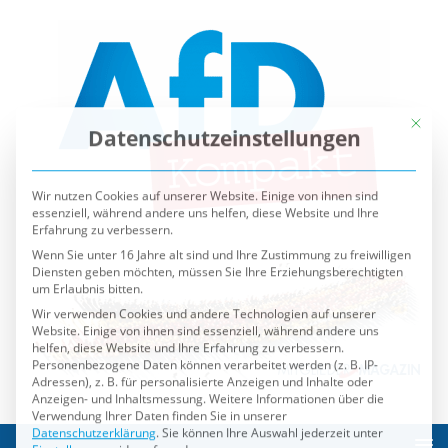
Mit die
Datenschutzeinstellungen
Wir nutzen Cookies auf unserer Website. Einige von ihnen sind
essenziell, während andere uns helfen, diese Website und Ihre
Erfahrung zu verbessern.
Wenn Sie unter 16 Jahre alt sind und Ihre Zustimmung zu freiwilligen
Diensten geben möchten, müssen Sie Ihre Erziehungsberechtigten
um Erlaubnis bitten.
Wir verwenden Cookies und andere Technologien auf unserer
Website. Einige von ihnen sind essenziell, während andere uns
helfen, diese Website und Ihre Erfahrung zu verbessern.
Personenbezogene Daten können verarbeitet werden (z. B. IP-
Adressen), z. B. für personalisierte Anzeigen und Inhalte oder
Anzeigen- und Inhaltsmessung.
Weitere Informationen über die
Verwendung Ihrer Daten finden Sie in unserer
Datenschutzerklärung
.
Sie können Ihre Auswahl jederzeit unter
Einstellungen
widerrufen oder anpassen.
Es folgt eine Liste der Service-Gruppen, für die eine Einwilli
Essenziell
Externe Medien