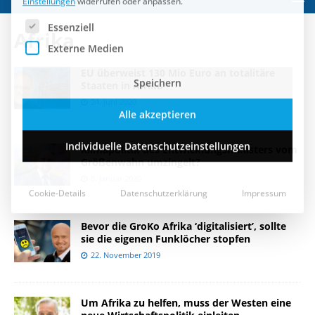
Speichern
Afrika
Alle akzeptieren
EU überweist 130 Mio Euro an totalitäre
Individuelle Datenschutzeinstellungen
Staaten in Afrika
24. Juni 2020
Cookie-Details
Datenschutzerklärung
Impressum
Klimapolitik des Entwicklungsministers vom
Größenwahn umzingelt?
8. Januar 2020
Bevor die GroKo Afrika ‘digitalisiert’, sollte
sie die eigenen Funklöcher stopfen
22. November 2019
Um Afrika zu helfen, muss der Westen eine