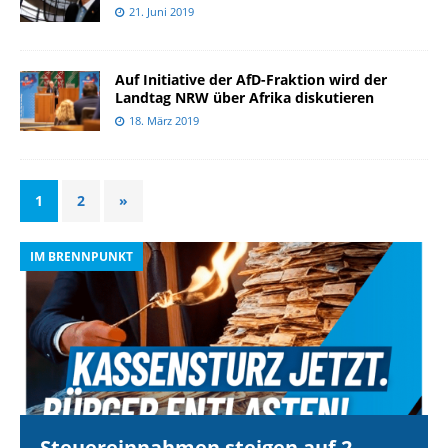
21. Juni 2019
Auf Initiative der AfD-Fraktion wird der
Landtag NRW über Afrika diskutieren
18. März 2019
1
2
»
IM BRENNPUNKT
I
Steuereinnahmen steigen auf 2