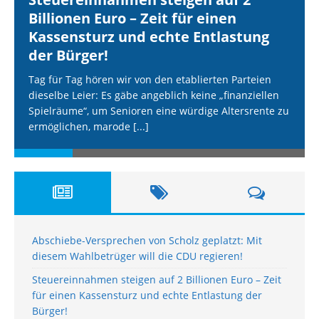
Billionen Euro – Zeit für einen
Kassensturz und echte Entlastung
der Bürger!
Tag für Tag hören wir von den etablierten Parteien
dieselbe Leier: Es gäbe angeblich keine „finanziellen
Spielräume“, um Senioren eine würdige Altersrente zu
ermöglichen, marode
[...]
Abschiebe-Versprechen von Scholz geplatzt: Mit
diesem Wahlbetrüger will die CDU regieren!
Steuereinnahmen steigen auf 2 Billionen Euro – Zeit
für einen Kassensturz und echte Entlastung der
Bürger!