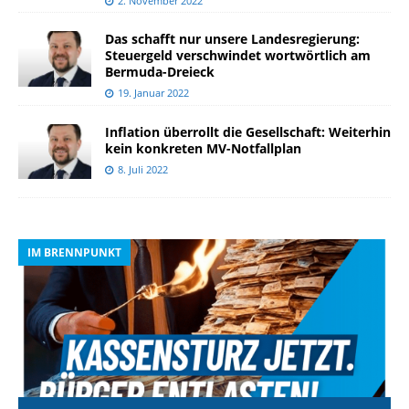
2. November 2022
Das schafft nur unsere Landesregierung:
Steuergeld verschwindet wortwörtlich am
Bermuda-Dreieck
19. Januar 2022
Inflation überrollt die Gesellschaft: Weiterhin
kein konkreten MV-Notfallplan
8. Juli 2022
IM BRENNPUNKT
I