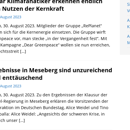
ar Klimafanatiker erkennen endlich
S
 Nutzen der Kernkraft
V
 August 2023
A
n, 30. August 2023. Mitglieder der Gruppe „RePlanet“
K
n sich für die Kernenergie einsetzen. Die Gruppe wirft
A
peace vor, man stecke „in der Vergangenheit fest“. Mit
M
 Kampagne „Dear Greenpeace“ wollen sie nun erreichen,
chtsstreit
[…]
ebnisse in Meseberg sind unzureichend
 enttäuschend
 August 2023
n, 30. August 2023. Zu den Ergebnissen der Klausur der
-Regierung in Meseberg erklären die Vorsitzenden der
raktion im Deutschen Bundestag, Alice Weidel und Tino
alla: Alice Weidel: „Angesichts der schweren Krise, in
sich unser
[…]