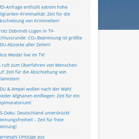
fD-Anfrage enthüllt extrem hohe
igranten-Kriminalität: Zeit für die
bschiebung von Kriminellen!
rotz Dobrindt-Lügen in TV-
chlussrunde: CO₂-Bepreisung ist größte
DU-Abzocke aller Zeiten!
lice Weidel live im TV!
S ruft zum Überfahren von Menschen
uf: Zeit für die Abschiebung von
slamisten!
DU & Ampel wollen nach der Wahl
ieder Afghanen einfliegen: Zeit für ein
sylmoratorium!
S-Doku: Deutschland unterdrückt
einungsfreiheit – Zeit für freie
einung!
arnevals-Umzüge aus