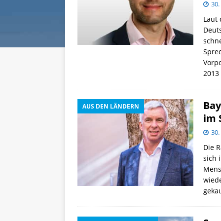
30.
Laut 
Deut
schne
Sprec
Vorpo
2013
Bay
AUS DEN LÄNDERN
im 
30.
Die 
sich 
Mens
wiede
gekau