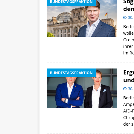
Sog
BUNDESTAGSFRAKTION
den
30.
Berli
wolle
Green
ihrer
im Re
Erg
BUNDESTAGSFRAKTION
und
30.
Berli
Ampel
AfD-F
Chrup
der 