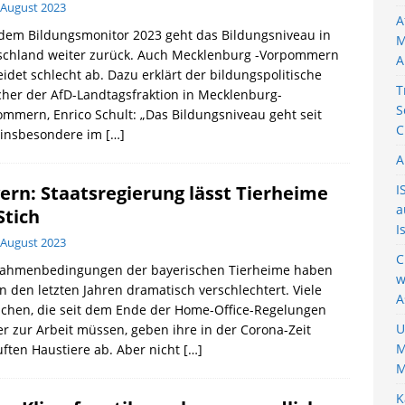
 August 2023
A
dem Bildungsmonitor 2023 geht das Bildungsniveau in
M
schland weiter zurück. Auch Mecklenburg -Vorpommern
A
idet schlecht ab. Dazu erklärt der bildungspolitische
T
her der AfD-Landtagsfraktion in Mecklenburg-
S
mmern, Enrico Schult: „Das Bildungsniveau geht seit
C
 insbesondere im
[…]
A
ern: Staatsregierung lässt Tierheime
I
a
Stich
I
 August 2023
C
Rahmenbedingungen der bayerischen Tierheime haben
w
in den letzten Jahren dramatisch verschlechtert. Viele
A
chen, die seit dem Ende der Home-Office-Regelungen
U
r zur Arbeit müssen, geben ihre in der Corona-Zeit
M
ften Haustiere ab. Aber nicht
[…]
M
K