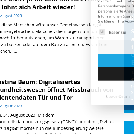
 lohnt sich Arbeit wieder!
 August 2023
 diese Menschen wäre unser Gemeinwesen längst
Cookie-Details
CDU & Ampel wollen nach
mmengebrochen: Malocher, die morgens um fünf Uhr
noch früher aufstehen, um Waren zu transportieren,
der Wahl wieder Afghanen
a
 zu backen oder auf dem Bau zu arbeiten. Es sind die
einfliegen: Zeit für ein
chen,
[…]
Asylmoratorium!
Die Bundesregierung und die CDU
halten die Wähler für dumm! Weil die
T
Stimmung wegen der von Afghanen
e
istina Baum: Digitalisiertes
verübten Anschläge kippte, wurden die
g
undheitswesen öffnet Missbrauch von
Flüge vor der
[...]
S
ientendaten Tür und Tor
A
 August 2023
n, 31. August 2023. Mit dem
undheitsdatennutzungsgesetz (GDNG)“ und dem „Digital-
z (DigiG)“ möchte nun die Bundesregierung weitere