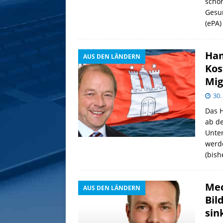
scho
Gesun
(ePA)
Ham
AUS DEN LÄNDERN
Kos
Mig
30.
Das 
ab de
Unter
werde
(bish
Mec
AUS DEN LÄNDERN
Bil
sin