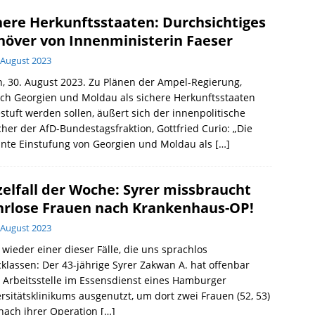
here Herkunftsstaaten: Durchsichtiges
över von Innenministerin Faeser
 August 2023
n, 30. August 2023. Zu Plänen der Ampel-Regierung,
ch Georgien und Moldau als sichere Herkunftsstaaten
stuft werden sollen, äußert sich der innenpolitische
her der AfD-Bundestagsfraktion, Gottfried Curio: „Die
ante Einstufung von Georgien und Moldau als
[…]
zelfall der Woche: Syrer missbraucht
rlose Frauen nach Krankenhaus-OP!
 August 2023
t wieder einer dieser Fälle, die uns sprachlos
klassen: Der 43-jährige Syrer Zakwan A. hat offenbar
 Arbeitsstelle im Essensdienst eines Hamburger
rsitätsklinikums ausgenutzt, um dort zwei Frauen (52, 53)
nach ihrer Operation
[…]