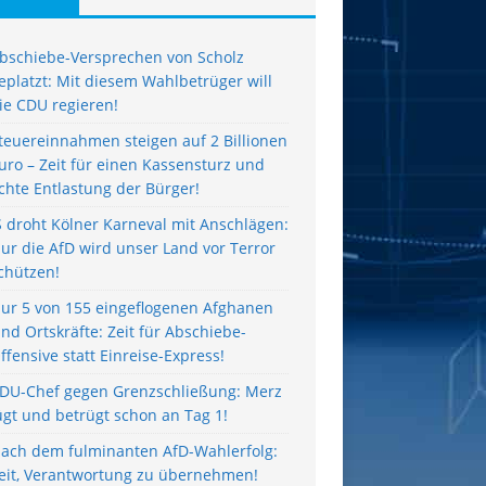
bschiebe-Versprechen von Scholz
eplatzt: Mit diesem Wahlbetrüger will
ie CDU regieren!
teuereinnahmen steigen auf 2 Billionen
uro – Zeit für einen Kassensturz und
chte Entlastung der Bürger!
S droht Kölner Karneval mit Anschlägen:
ur die AfD wird unser Land vor Terror
chützen!
ur 5 von 155 eingeflogenen Afghanen
ind Ortskräfte: Zeit für Abschiebe-
ffensive statt Einreise-Express!
DU-Chef gegen Grenzschließung: Merz
ügt und betrügt schon an Tag 1!
ach dem fulminanten AfD-Wahlerfolg:
eit, Verantwortung zu übernehmen!