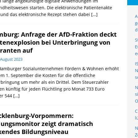
n lange angekündigte digitale Anwendungen im
dheitswesen starten. Die elektronische Patientenakte
 und das elektronische Rezept stehen dabei
[…]
A
g
d
burg: Anfrage der AfD-Fraktion deckt
S
tenexplosion bei Unterbringung von
E
ranten auf
e
 August 2023
I
Hamburger Sozialunternehmen Fördern & Wohnen erhöht
N
m 1. September die Kosten für die öffentliche
s
bringung um mehr als ein Drittel. Dem Steuerzahler
N
n künftig für jeden Flüchtling pro Monat 733 Euro
s
er 544
[…]
O
C
klenburg-Vorpommern:
l
dungsmonitor zeigt dramatisch
N
kendes Bildungsniveau
Z