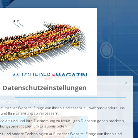
Mit dies
Datenschutzeinstellungen
f unserer Website. Einige von ihnen sind essenziell, während andere uns
 und Ihre Erfahrung zu verbessern.
re alt sind und Ihre Zustimmung zu freiwilligen Diensten geben möchten,
ehungsberechtigten um Erlaubnis bitten.
s und andere Technologien auf unserer Website. Einige von ihnen sind
ndere uns helfen, diese Website und Ihre Erfahrung zu verbessern.
n können verarbeitet werden (z. B. IP-Adressen), z. B. für
igen und Inhalte oder Anzeigen- und Inhaltsmessung.
Weitere
ie Verwendung Ihrer Daten finden Sie in unserer
Datenschutzerklärung
.
ahl jederzeit unter
Einstellungen
widerrufen oder anpassen.
e der Service-Gruppen, für die eine Einwilligung erteilt werden ka
Externe Medien
ODCASTS
VIDEOS
Speichern
BRENNPUNKT
IM BRENNPUNKT
Alle akzeptieren