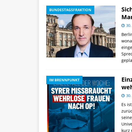
Sic
BUNDESTAGSFRAKTION
Man
30.
Berli
wona
einge
Sprec
gepl
Ein
IM BRENNPUNKT
weh
30.
Es is
zurüc
seine
Unive
kurz 