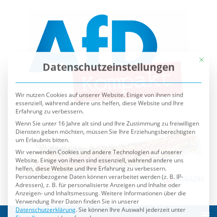
Mit die
Datenschutzeinstellungen
Wir nutzen Cookies auf unserer Website. Einige von ihnen sind
essenziell, während andere uns helfen, diese Website und Ihre
Erfahrung zu verbessern.
Wenn Sie unter 16 Jahre alt sind und Ihre Zustimmung zu freiwilligen
Diensten geben möchten, müssen Sie Ihre Erziehungsberechtigten
um Erlaubnis bitten.
Wir verwenden Cookies und andere Technologien auf unserer
Website. Einige von ihnen sind essenziell, während andere uns
helfen, diese Website und Ihre Erfahrung zu verbessern.
Personenbezogene Daten können verarbeitet werden (z. B. IP-
Adressen), z. B. für personalisierte Anzeigen und Inhalte oder
Anzeigen- und Inhaltsmessung.
Weitere Informationen über die
Verwendung Ihrer Daten finden Sie in unserer
Datenschutzerklärung
.
Sie können Ihre Auswahl jederzeit unter
Einstellungen
widerrufen oder anpassen.
Es folgt eine Liste der Service-Gruppen, für die eine Einwilli
Essenziell
Externe Medien