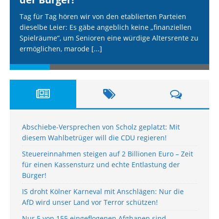
Tag für Tag hören wir von den etablierten Parteien
dieselbe Leier: Es gäbe angeblich keine „finanziellen
Spielräume“, um Senioren eine würdige Altersrente zu
ermöglichen, marode
[...]
Abschiebe-Versprechen von Scholz geplatzt: Mit
diesem Wahlbetrüger will die CDU regieren!
Steuereinnahmen steigen auf 2 Billionen Euro – Zeit
für einen Kassensturz und echte Entlastung der
Bürger!
IS droht Kölner Karneval mit Anschlägen: Nur die
AfD wird unser Land vor Terror schützen!
Nur 5 von 155 eingeflogenen Afghanen sind