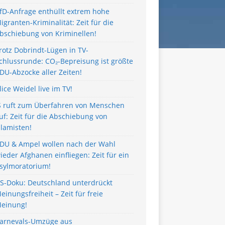
fD-Anfrage enthüllt extrem hohe
igranten-Kriminalität: Zeit für die
bschiebung von Kriminellen!
rotz Dobrindt-Lügen in TV-
chlussrunde: CO₂-Bepreisung ist größte
DU-Abzocke aller Zeiten!
lice Weidel live im TV!
S ruft zum Überfahren von Menschen
uf: Zeit für die Abschiebung von
slamisten!
DU & Ampel wollen nach der Wahl
ieder Afghanen einfliegen: Zeit für ein
sylmoratorium!
S-Doku: Deutschland unterdrückt
einungsfreiheit – Zeit für freie
einung!
arnevals-Umzüge aus