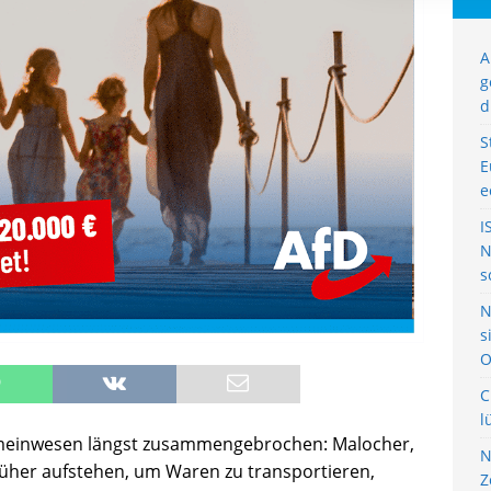
A
g
d
S
E
e
I
N
s
N
s
O
C
l
meinwesen längst zusammengebrochen: Malocher,
N
üher aufstehen, um Waren zu transportieren,
Z