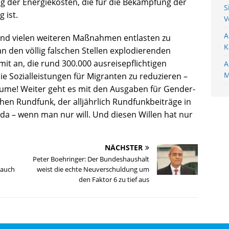
g der Energiekosten, die für die Bekämpfung der
S
 ist.
V
A
nd vielen weiteren Maßnahmen entlasten zu
K
 den völlig falschen Stellen explodierenden
t an, die rund 300.000 ausreisepflichtigen
A
M
e Sozialleistungen für Migranten zu reduzieren –
äume! Weiter geht es mit den Ausgaben für Gender-
hen Rundfunk, der alljährlich Rundfunkbeiträge in
d da – wenn man nur will. Und diesen Willen hat nur
NÄCHSTER
Peter Boehringer: Der Bundeshaushalt
rauch
weist die echte Neuverschuldung um
den Faktor 6 zu tief aus