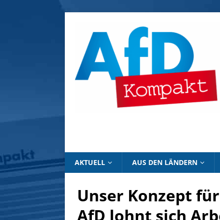
AKTUELL
AUS DEN LÄNDERN
Unser Konzept für
AfD lohnt sich Arb