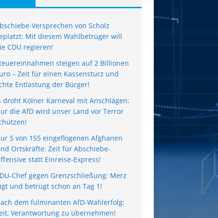
bschiebe-Versprechen von Scholz
eplatzt: Mit diesem Wahlbetrüger will
ie CDU regieren!
teuereinnahmen steigen auf 2 Billionen
uro – Zeit für einen Kassensturz und
chte Entlastung der Bürger!
S droht Kölner Karneval mit Anschlägen:
ur die AfD wird unser Land vor Terror
chützen!
ur 5 von 155 eingeflogenen Afghanen
ind Ortskräfte: Zeit für Abschiebe-
ffensive statt Einreise-Express!
DU-Chef gegen Grenzschließung: Merz
ügt und betrügt schon an Tag 1!
ach dem fulminanten AfD-Wahlerfolg:
eit, Verantwortung zu übernehmen!