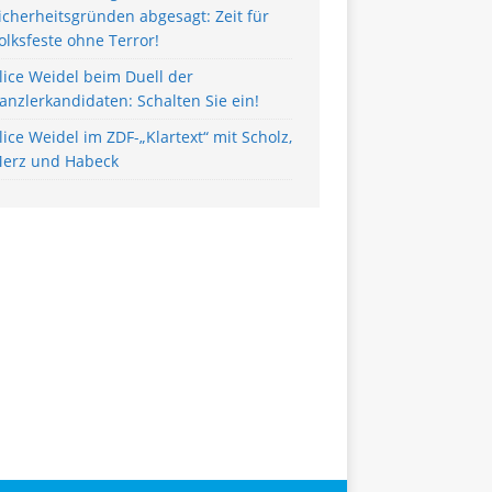
icherheitsgründen abgesagt: Zeit für
olksfeste ohne Terror!
lice Weidel beim Duell der
anzlerkandidaten: Schalten Sie ein!
lice Weidel im ZDF-„Klartext“ mit Scholz,
erz und Habeck