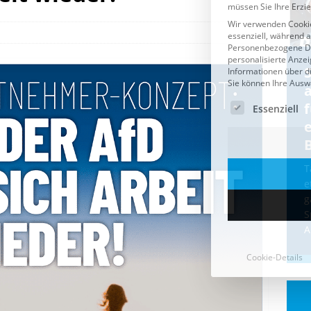
Cookie-Details
CDU & Ampel wollen nach
der Wahl wieder Afghanen
a
einfliegen: Zeit für ein
Asylmoratorium!
Die Bundesregierung und die CDU
halten die Wähler für dumm! Weil die
T
Stimmung wegen der von Afghanen
e
verübten Anschläge kippte, wurden die
g
Flüge vor der
[...]
S
A