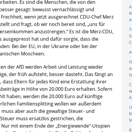
rbeiten. Es sind die Menschen, die von den
A
 besser gesagt: bewusst vernachlässigt und
M
 Frechheit, wenn jetzt ausgerechnet CDU-Chef Merz
A
ellt und fragt, ob wir noch bereit sind, „uns für
T
erseinkommen anzustrengen.“ Es ist die Merz-CDU,
S
s ausgepresst hat und dafür sorgte, dass die
C
den: Bei der EU, in der Ukraine oder bei der
A
anischen Moscheen.
I
ten der AfD werden Arbeit und Leistung wieder
a
ige, der früh aufsteht, besser dasteht. Das fängt an
I
, dass Eltern für jedes Kind eine Erstattung ihrer
C
beiträge in Höhe von 20.000 Euro erhalten. Sofern
w
hlt haben, werden die 20.000 Euro auf künftige
A
rlichen Familiensplitting wollen wir außerdem
U
n muss aber auch die gewaltige Steuer- und
M
teuer muss ersatzlos gestrichen, die
M
 Nur mit einem Ende der „Energiewende“-Utopien
K