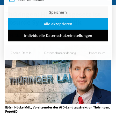
Speichern
Thüringen: Hilfsfondsgesetz ist
Alle akzeptieren
absurde Symptompolitik
Individuelle Datenschutzeinstellungen
14. Oktober 2022
Cookie-Details
Datenschutzerklärung
Impressum
Björn Höcke MdL, Vorsitzender der AfD-Landtagsfraktion Thüringen,
FotoAfD