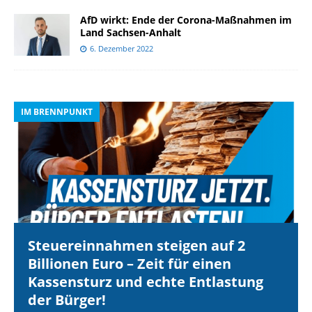
AfD wirkt: Ende der Corona-Maßnahmen im
Land Sachsen-Anhalt
6. Dezember 2022
IM BRENNPUNKT
I
Steuereinnahmen steigen auf 2
Billionen Euro – Zeit für einen
Kassensturz und echte Entlastung
der Bürger!