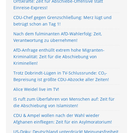
Ortskräfte: Zeit für Abschiebe-Offensive statt
Einreise-Express!
CDU-Chef gegen Grenzschließung: Merz lügt und
betrügt schon an Tag 1!
Nach dem fulminanten AfD-Wahlerfolg: Zeit,
Verantwortung zu übernehmen!
AfD-Anfrage enthüllt extrem hohe Migranten-
Kriminalität: Zeit für die Abschiebung von
Kriminellen!
Trotz Dobrindt-Lügen in TV-Schlussrunde: CO₂-
Bepreisung ist größte CDU-Abzocke aller Zeiten!
Alice Weidel live im TV!
IS ruft zum Überfahren von Menschen auf: Zeit für
die Abschiebung von Islamisten!
CDU & Ampel wollen nach der Wahl wieder
Afghanen einfliegen: Zeit für ein Asylmoratorium!
US-Doku: Deutschland unterdrückt Meinungsfreiheit