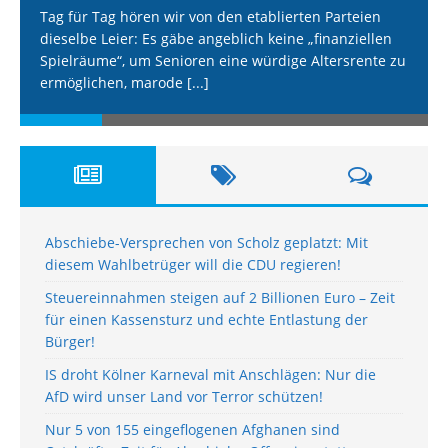
Tag für Tag hören wir von den etablierten Parteien
dieselbe Leier: Es gäbe angeblich keine „finanziellen
Spielräume“, um Senioren eine würdige Altersrente zu
ermöglichen, marode
[...]
Abschiebe-Versprechen von Scholz geplatzt: Mit
diesem Wahlbetrüger will die CDU regieren!
Steuereinnahmen steigen auf 2 Billionen Euro – Zeit
für einen Kassensturz und echte Entlastung der
Bürger!
IS droht Kölner Karneval mit Anschlägen: Nur die
AfD wird unser Land vor Terror schützen!
Nur 5 von 155 eingeflogenen Afghanen sind