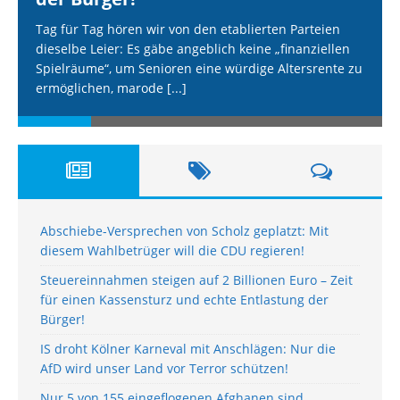
Tag für Tag hören wir von den etablierten Parteien
dieselbe Leier: Es gäbe angeblich keine „finanziellen
Spielräume“, um Senioren eine würdige Altersrente zu
ermöglichen, marode
[...]
Abschiebe-Versprechen von Scholz geplatzt: Mit
diesem Wahlbetrüger will die CDU regieren!
Steuereinnahmen steigen auf 2 Billionen Euro – Zeit
für einen Kassensturz und echte Entlastung der
Bürger!
IS droht Kölner Karneval mit Anschlägen: Nur die
AfD wird unser Land vor Terror schützen!
Nur 5 von 155 eingeflogenen Afghanen sind