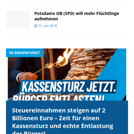
Potsdams OB (SPD) will mehr Flüchtlinge
aufnehmen
31. Juli 2018
IM BRENNPUNKT
I
Steuereinnahmen steigen auf 2
Billionen Euro – Zeit für einen
Kassensturz und echte Entlastung
der Bürger!