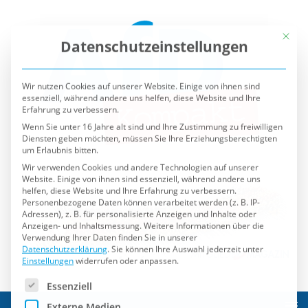
Mit die
Datenschutzeinstellungen
Wir nutzen Cookies auf unserer Website. Einige von ihnen sind
essenziell, während andere uns helfen, diese Website und Ihre
Erfahrung zu verbessern.
Wenn Sie unter 16 Jahre alt sind und Ihre Zustimmung zu freiwilligen
Diensten geben möchten, müssen Sie Ihre Erziehungsberechtigten
um Erlaubnis bitten.
Wir verwenden Cookies und andere Technologien auf unserer
Website. Einige von ihnen sind essenziell, während andere uns
helfen, diese Website und Ihre Erfahrung zu verbessern.
Personenbezogene Daten können verarbeitet werden (z. B. IP-
Adressen), z. B. für personalisierte Anzeigen und Inhalte oder
Anzeigen- und Inhaltsmessung.
Weitere Informationen über die
Verwendung Ihrer Daten finden Sie in unserer
Datenschutzerklärung
.
Sie können Ihre Auswahl jederzeit unter
Einstellungen
widerrufen oder anpassen.
Es folgt eine Liste der Service-Gruppen, für die eine Einwilli
Essenziell
Externe Medien