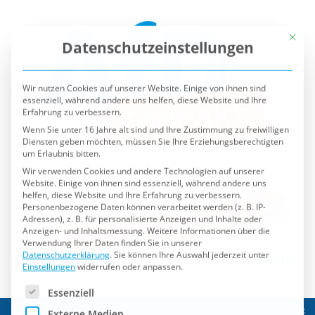
Mit die
Datenschutzeinstellungen
Wir nutzen Cookies auf unserer Website. Einige von ihnen sind
essenziell, während andere uns helfen, diese Website und Ihre
Erfahrung zu verbessern.
Wenn Sie unter 16 Jahre alt sind und Ihre Zustimmung zu freiwilligen
Diensten geben möchten, müssen Sie Ihre Erziehungsberechtigten
um Erlaubnis bitten.
Wir verwenden Cookies und andere Technologien auf unserer
Website. Einige von ihnen sind essenziell, während andere uns
helfen, diese Website und Ihre Erfahrung zu verbessern.
Personenbezogene Daten können verarbeitet werden (z. B. IP-
Adressen), z. B. für personalisierte Anzeigen und Inhalte oder
Anzeigen- und Inhaltsmessung.
Weitere Informationen über die
Verwendung Ihrer Daten finden Sie in unserer
Datenschutzerklärung
.
Sie können Ihre Auswahl jederzeit unter
Einstellungen
widerrufen oder anpassen.
Es folgt eine Liste der Service-Gruppen, für die eine Einwilli
Essenziell
Externe Medien