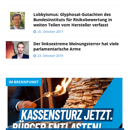
Lobbyismus: Glyphosat-Gutachten des
Bundesinstituts für Risikobewertung in
weiten Teilen vom Hersteller verfasst
20. Oktober 2017
Der linksextreme Meinungsterror hat viele
parlamentarische Arme
23. Oktober 2019
IM BRENNPUNKT
I