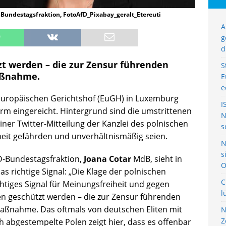
D-Bundestagsfraktion, FotoAfD_Pixabay_geralt_Etereuti
A
g
d
t werden – die zur Zensur führenden
S
Maßnahme.
E
e
Europäischen Gerichtshof (EuGH) in Luxemburg
I
rm eingereicht. Hintergrund sind die umstrittenen
N
iner Twitter-Mitteilung der Kanzlei des polnischen
s
heit gefährden und unverhältnismäßig seien.
N
s
fD-Bundestagsfraktion,
Joana Cotar
MdB, sieht in
O
as richtige Signal: „Die Klage der polnischen
C
htiges Signal für Meinungsfreiheit und gegen
l
 geschützt werden – die zur Zensur führenden
 Maßnahme. Das oftmals von deutschen Eliten mit
N
Z
 abgestempelte Polen zeigt hier, dass es offenbar