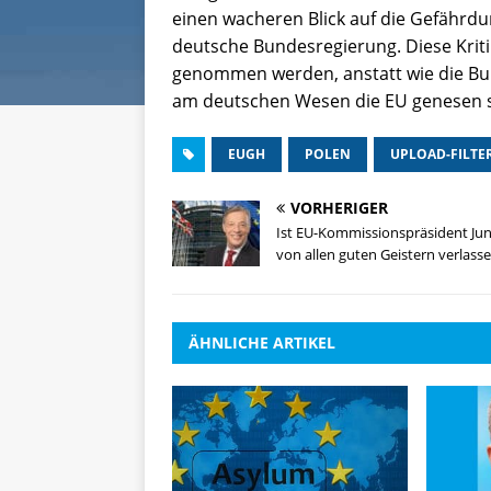
einen wacheren Blick auf die Gefährd
deutsche Bundesregierung. Diese Krit
genommen werden, anstatt wie die B
am deutschen Wesen die EU genesen so
EUGH
POLEN
UPLOAD-FILTE
VORHERIGER
Ist EU-Kommissionspräsident Ju
von allen guten Geistern verlass
ÄHNLICHE ARTIKEL