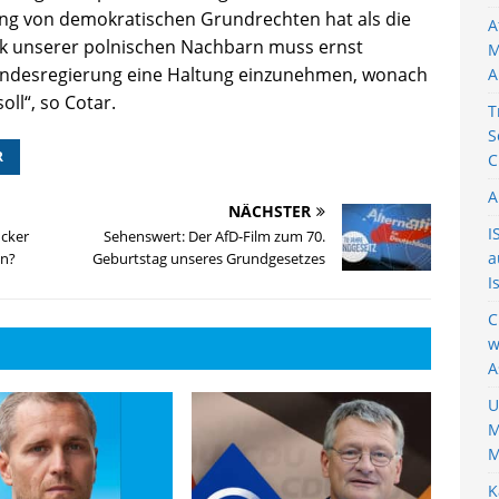
ung von demokratischen Grundrechten hat als die
A
ik unserer polnischen Nachbarn muss ernst
M
undesregierung eine Haltung einzunehmen, wonach
A
ll“, so Cotar.
T
S
R
C
A
NÄCHSTER
I
ncker
Sehenswert: Der AfD-Film zum 70.
a
en?
Geburtstag unseres Grundgesetzes
I
C
w
A
U
M
M
K