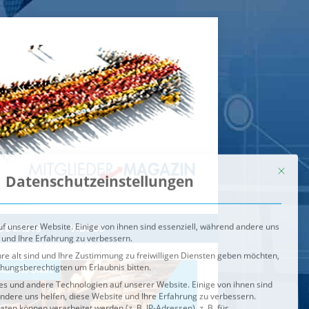
Mit dies
Datenschutzeinstellungen
f unserer Website. Einige von ihnen sind essenziell, während andere uns
 und Ihre Erfahrung zu verbessern.
re alt sind und Ihre Zustimmung zu freiwilligen Diensten geben möchten,
ehungsberechtigten um Erlaubnis bitten.
s und andere Technologien auf unserer Website. Einige von ihnen sind
ndere uns helfen, diese Website und Ihre Erfahrung zu verbessern.
n können verarbeitet werden (z. B. IP-Adressen), z. B. für
igen und Inhalte oder Anzeigen- und Inhaltsmessung.
Weitere
ie Verwendung Ihrer Daten finden Sie in unserer
Datenschutzerklärung
.
ahl jederzeit unter
Einstellungen
widerrufen oder anpassen.
e der Service-Gruppen, für die eine Einwilligung erteilt werden ka
Externe Medien
ODCASTS
VIDEOS
Speichern
BRENNPUNKT
IM BRENNPUNKT
Alle akzeptieren