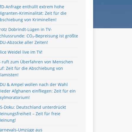
fD-Anfrage enthüllt extrem hohe
igranten-Kriminalität: Zeit für die
bschiebung von Kriminellen!
rotz Dobrindt-Lügen in TV-
chlussrunde: CO₂-Bepreisung ist größte
DU-Abzocke aller Zeiten!
lice Weidel live im TV!
S ruft zum Überfahren von Menschen
uf: Zeit für die Abschiebung von
slamisten!
DU & Ampel wollen nach der Wahl
ieder Afghanen einfliegen: Zeit für ein
sylmoratorium!
S-Doku: Deutschland unterdrückt
einungsfreiheit – Zeit für freie
einung!
arnevals-Umzüge aus