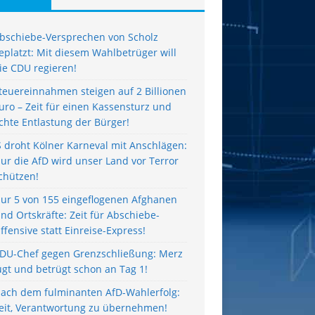
bschiebe-Versprechen von Scholz
eplatzt: Mit diesem Wahlbetrüger will
ie CDU regieren!
teuereinnahmen steigen auf 2 Billionen
uro – Zeit für einen Kassensturz und
chte Entlastung der Bürger!
S droht Kölner Karneval mit Anschlägen:
ur die AfD wird unser Land vor Terror
chützen!
ur 5 von 155 eingeflogenen Afghanen
ind Ortskräfte: Zeit für Abschiebe-
ffensive statt Einreise-Express!
DU-Chef gegen Grenzschließung: Merz
ügt und betrügt schon an Tag 1!
ach dem fulminanten AfD-Wahlerfolg:
eit, Verantwortung zu übernehmen!