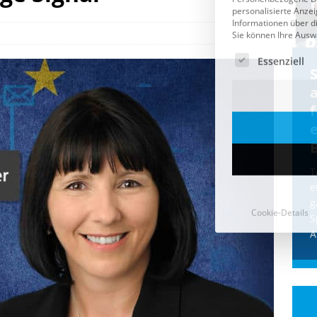
Cookie-Details
CDU & Ampel wollen nach
der Wahl wieder Afghanen
a
einfliegen: Zeit für ein
Asylmoratorium!
Die Bundesregierung und die CDU
halten die Wähler für dumm! Weil die
T
Stimmung wegen der von Afghanen
e
verübten Anschläge kippte, wurden die
g
Flüge vor der
[...]
S
A