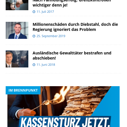
wichtiger denn je!
11. Juli 2017
Millionenschäden durch Diebstahl, doch die
Regierung ignoriert das Problem
25. September 2019
Ausländische Gewalttäter bestrafen und
abschieben!
11. Juni 2018
IM BRENNPUNKT
I