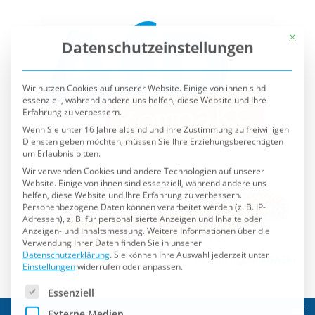
Mit die
Datenschutzeinstellungen
Wir nutzen Cookies auf unserer Website. Einige von ihnen sind
essenziell, während andere uns helfen, diese Website und Ihre
Erfahrung zu verbessern.
Wenn Sie unter 16 Jahre alt sind und Ihre Zustimmung zu freiwilligen
Diensten geben möchten, müssen Sie Ihre Erziehungsberechtigten
um Erlaubnis bitten.
Wir verwenden Cookies und andere Technologien auf unserer
Website. Einige von ihnen sind essenziell, während andere uns
helfen, diese Website und Ihre Erfahrung zu verbessern.
Personenbezogene Daten können verarbeitet werden (z. B. IP-
Adressen), z. B. für personalisierte Anzeigen und Inhalte oder
Anzeigen- und Inhaltsmessung.
Weitere Informationen über die
Verwendung Ihrer Daten finden Sie in unserer
Datenschutzerklärung
.
Sie können Ihre Auswahl jederzeit unter
Einstellungen
widerrufen oder anpassen.
Es folgt eine Liste der Service-Gruppen, für die eine Einwilli
Essenziell
Externe Medien