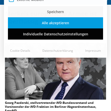
Speichern
Merkels europäische Armee ist
Alle akzeptieren
überflüssig
Individuelle Datenschutzeinstellungen
13. November 2018
Cookie-Details
Datenschutzerklärung
Impressum
Georg Pazderski, stellvertretender AfD-Bundesvorstand und
Vorsitzender der AfD-Fraktion im Berliner Abgeordnetenhaus,
FotoAfD