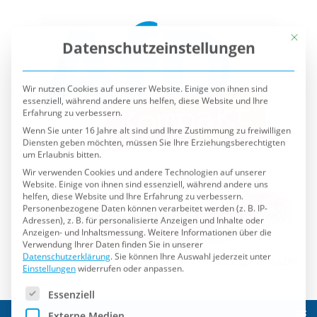
Mit die
Datenschutzeinstellungen
Wir nutzen Cookies auf unserer Website. Einige von ihnen sind
essenziell, während andere uns helfen, diese Website und Ihre
Erfahrung zu verbessern.
Wenn Sie unter 16 Jahre alt sind und Ihre Zustimmung zu freiwilligen
Diensten geben möchten, müssen Sie Ihre Erziehungsberechtigten
um Erlaubnis bitten.
Wir verwenden Cookies und andere Technologien auf unserer
Website. Einige von ihnen sind essenziell, während andere uns
helfen, diese Website und Ihre Erfahrung zu verbessern.
Personenbezogene Daten können verarbeitet werden (z. B. IP-
Adressen), z. B. für personalisierte Anzeigen und Inhalte oder
Anzeigen- und Inhaltsmessung.
Weitere Informationen über die
Verwendung Ihrer Daten finden Sie in unserer
Datenschutzerklärung
.
Sie können Ihre Auswahl jederzeit unter
Einstellungen
widerrufen oder anpassen.
Es folgt eine Liste der Service-Gruppen, für die eine Einwilli
Essenziell
Externe Medien