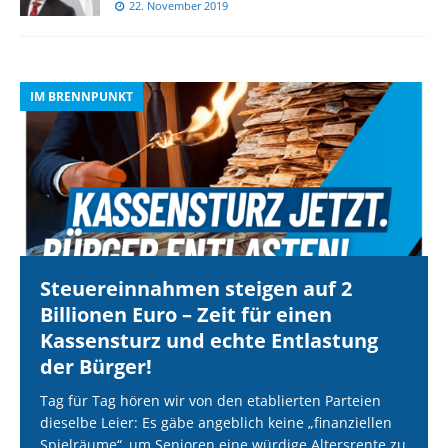
22. November 2019
IM BRENNPUNKT
I
Steuereinnahmen steigen auf 2
Billionen Euro – Zeit für einen
Kassensturz und echte Entlastung
der Bürger!
Tag für Tag hören wir von den etablierten Parteien
dieselbe Leier: Es gäbe angeblich keine „finanziellen
Spielräume“, um Senioren eine würdige Altersrente zu