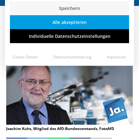
Speichern
Neustart für die AfD in
Alle akzeptieren
Niedersachsen
Individuelle Datenschutzeinstellungen
9. April 2018
Cookie-Details
Datenschutzerklärung
Impressum
Joachim Kuhs, Mitglied des AfD-Bundesvorstands, FotoAfD