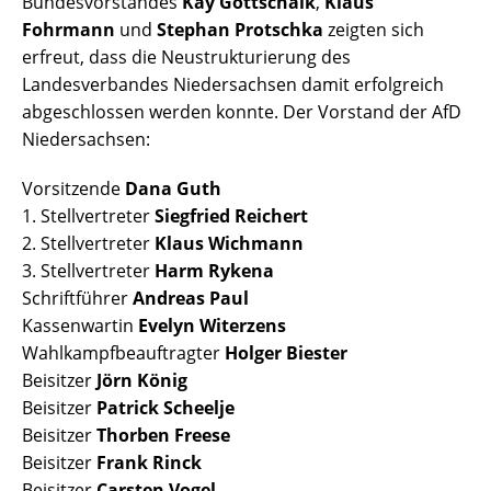
Bundesvorstandes
Kay Gottschalk
,
Klaus
Fohrmann
und
Stephan Protschka
zeigten sich
erfreut, dass die Neustrukturierung des
Landesverbandes Niedersachsen damit erfolgreich
abgeschlossen werden konnte. Der Vorstand der AfD
Niedersachsen:
Vorsitzende
Dana Guth
1. Stellvertreter
Siegfried Reichert
2. Stellvertreter
Klaus Wichmann
3. Stellvertreter
Harm Rykena
Schriftführer
Andreas Paul
Kassenwartin
Evelyn Witerzens
Wahlkampfbeauftragter
Holger Biester
Beisitzer
Jörn König
Beisitzer
Patrick Scheelje
Beisitzer
Thorben Freese
Beisitzer
Frank Rinck
Beisitzer
Carsten Vogel