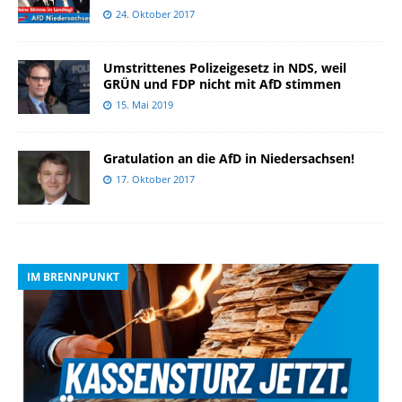
24. Oktober 2017
Umstrittenes Polizeigesetz in NDS, weil
GRÜN und FDP nicht mit AfD stimmen
15. Mai 2019
Gratulation an die AfD in Niedersachsen!
17. Oktober 2017
IM BRENNPUNKT
I