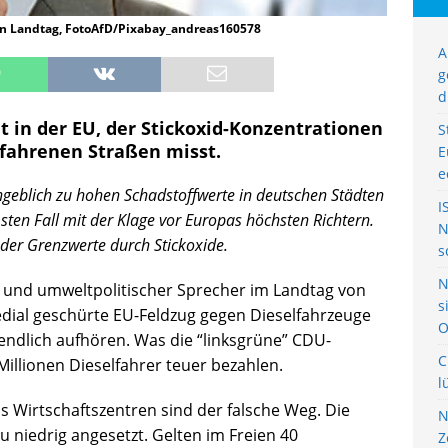
hen Landtag, FotoAfD/Pixabay_andreas160578
A
g
d
at in der EU, der Stickoxid-Konzentrationen
S
fahrenen Straßen misst.
E
e
geblich zu hohen Schadstoffwerte in deutschen Städten
I
n Fall mit der Klage vor Europas höchsten Richtern.
N
 der Grenzwerte durch Stickoxide.
s
N
r und umweltpolitischer Sprecher im Landtag von
s
medial geschürte EU-Feldzug gegen Dieselfahrzeuge
O
endlich aufhören. Was die “linksgrüne” CDU-
C
 Millionen Dieselfahrer teuer bezahlen.
l
 Wirtschaftszentren sind der falsche Weg. Die
N
u niedrig angesetzt. Gelten im Freien 40
Z