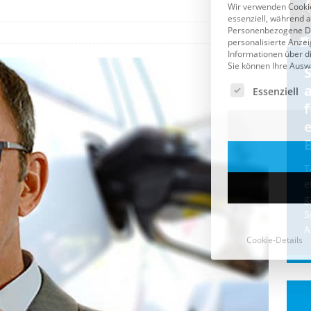
Cookie-Details
CDU & Ampel wollen nach
der Wahl wieder Afghanen
a
einfliegen: Zeit für ein
Asylmoratorium!
Die Bundesregierung und die CDU
halten die Wähler für dumm! Weil die
T
Stimmung wegen der von Afghanen
e
verübten Anschläge kippte, wurden die
g
Flüge vor der
[...]
S
A