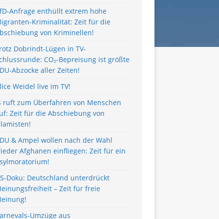
fD-Anfrage enthüllt extrem hohe
igranten-Kriminalität: Zeit für die
bschiebung von Kriminellen!
rotz Dobrindt-Lügen in TV-
chlussrunde: CO₂-Bepreisung ist größte
DU-Abzocke aller Zeiten!
lice Weidel live im TV!
S ruft zum Überfahren von Menschen
uf: Zeit für die Abschiebung von
slamisten!
DU & Ampel wollen nach der Wahl
ieder Afghanen einfliegen: Zeit für ein
sylmoratorium!
S-Doku: Deutschland unterdrückt
einungsfreiheit – Zeit für freie
einung!
arnevals-Umzüge aus