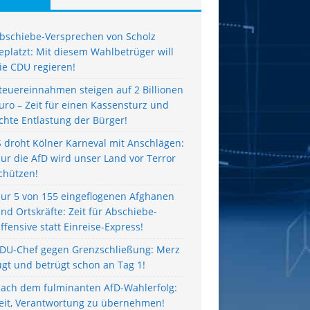
bschiebe-Versprechen von Scholz
eplatzt: Mit diesem Wahlbetrüger will
ie CDU regieren!
teuereinnahmen steigen auf 2 Billionen
uro – Zeit für einen Kassensturz und
chte Entlastung der Bürger!
S droht Kölner Karneval mit Anschlägen:
ur die AfD wird unser Land vor Terror
chützen!
ur 5 von 155 eingeflogenen Afghanen
ind Ortskräfte: Zeit für Abschiebe-
ffensive statt Einreise-Express!
DU-Chef gegen Grenzschließung: Merz
ügt und betrügt schon an Tag 1!
ach dem fulminanten AfD-Wahlerfolg:
eit, Verantwortung zu übernehmen!