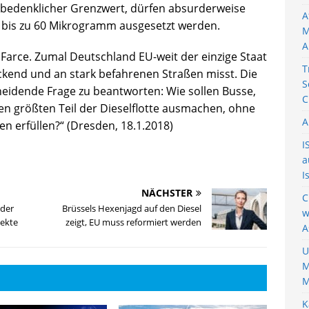
 bedenklicher Grenzwert, dürfen absurderweise
A
g bis zu 60 Mikrogramm ausgesetzt werden.
M
A
e Farce. Zumal Deutschland EU-weit der einzige Staat
T
eckend und an stark befahrenen Straßen misst. Die
S
heidende Frage zu beantworten: Wie sollen Busse,
C
den größten Teil der Dieselflotte ausmachen, ohne
A
en erfüllen?“ (Dresden, 18.1.2018)
I
a
I
NÄCHSTER
C
lder
Brüssels Hexenjagd auf den Diesel
w
jekte
zeigt, EU muss reformiert werden
A
U
M
M
K