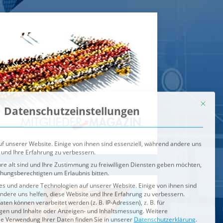
Mit dies
Datenschutzeinstellungen
f unserer Website. Einige von ihnen sind essenziell, während andere uns
 und Ihre Erfahrung zu verbessern.
re alt sind und Ihre Zustimmung zu freiwilligen Diensten geben möchten,
ehungsberechtigten um Erlaubnis bitten.
s und andere Technologien auf unserer Website. Einige von ihnen sind
ndere uns helfen, diese Website und Ihre Erfahrung zu verbessern.
n können verarbeitet werden (z. B. IP-Adressen), z. B. für
igen und Inhalte oder Anzeigen- und Inhaltsmessung.
Weitere
ie Verwendung Ihrer Daten finden Sie in unserer
Datenschutzerklärung
.
ahl jederzeit unter
Einstellungen
widerrufen oder anpassen.
e der Service-Gruppen, für die eine Einwilligung erteilt werden ka
Externe Medien
ODCASTS
VIDEOS
Speichern
BRENNPUNKT
IM BRENNPUNKT
Alle akzeptieren