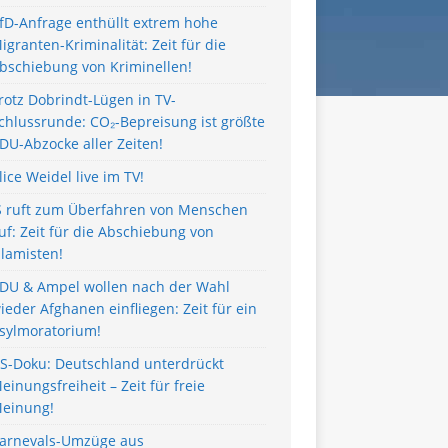
fD-Anfrage enthüllt extrem hohe
igranten-Kriminalität: Zeit für die
bschiebung von Kriminellen!
rotz Dobrindt-Lügen in TV-
chlussrunde: CO₂-Bepreisung ist größte
DU-Abzocke aller Zeiten!
lice Weidel live im TV!
S ruft zum Überfahren von Menschen
uf: Zeit für die Abschiebung von
slamisten!
DU & Ampel wollen nach der Wahl
ieder Afghanen einfliegen: Zeit für ein
sylmoratorium!
S-Doku: Deutschland unterdrückt
einungsfreiheit – Zeit für freie
einung!
arnevals-Umzüge aus