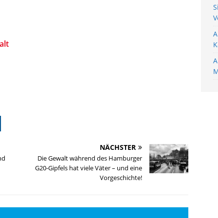
S
V
A
alt
K
A
M
NÄCHSTER
nd
Die Gewalt während des Hamburger
G20-Gipfels hat viele Väter – und eine
Vorgeschichte!