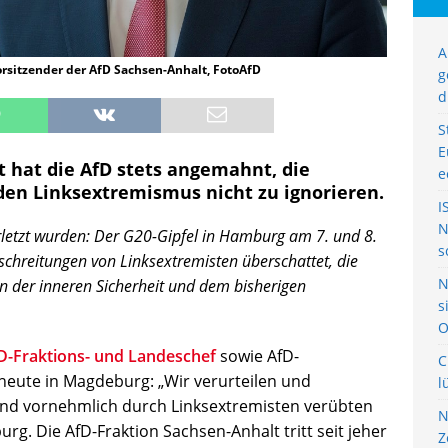
A
rsitzender der AfD Sachsen-Anhalt, FotoAfD
g
d
S
E
it hat die AfD stets angemahnt, die
e
n Linksextremismus nicht zu ignorieren.
I
N
rletzt wurden: Der G20-Gipfel in Hamburg am 7. und 8.
s
schreitungen von Linksextremisten überschattet, die
N
an der inneren Sicherheit und dem bisherigen
s
O
D-Fraktions- und Landeschef
sowie AfD-
C
 heute in Magdeburg: „Wir verurteilen und
l
 und vornehmlich durch Linksextremisten verübten
N
rg. Die AfD-Fraktion Sachsen-Anhalt tritt seit jeher
Z