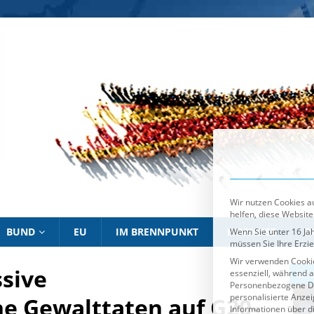
Wir nutzen Cookies au
helfen, diese Website
Wenn Sie unter 16 Jah
müssen Sie Ihre Erzi
Wir verwenden Cookie
essenziell, während a
Personenbezogene Date
personalisierte Anze
Informationen über d
Sie können Ihre Ausw
Es folgt eine List
Essenziell
BUND
EU
IM BRENNPUNKT
HINWEISE
P
ssive
IM BRENNPUNKT
IM 
he Gewalttaten auf G20-