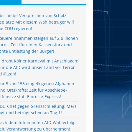
bschiebe-Versprechen von Scholz
eplatzt: Mit diesem Wahlbetrüger will
ie CDU regieren!
teuereinnahmen steigen auf 2 Billionen
uro – Zeit für einen Kassensturz und
chte Entlastung der Bürger!
S droht Kölner Karneval mit Anschlägen:
ur die AfD wird unser Land vor Terror
chützen!
ur 5 von 155 eingeflogenen Afghanen
ind Ortskräfte: Zeit für Abschiebe-
ffensive statt Einreise-Express!
DU-Chef gegen Grenzschließung: Merz
ügt und betrügt schon an Tag 1!
ach dem fulminanten AfD-Wahlerfolg:
eit, Verantwortung zu übernehmen!