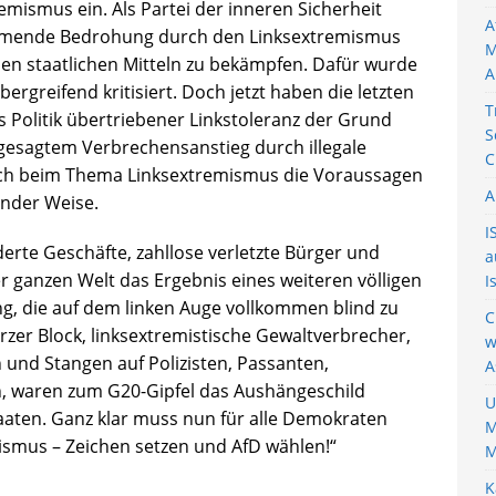
mismus ein. Als Partei der inneren Sicherheit
A
ehmende Bedrohung durch den Linksextremismus
M
llen staatlichen Mitteln zu bekämpfen. Dafür wurde
A
bergreifend kritisiert. Doch jetzt haben die letzten
T
s Politik übertriebener Linkstoleranz der Grund
S
sgesagtem Verbrechensanstieg durch illegale
C
ch beim Thema Linksextremismus die Voraussagen
A
nder Weise.
I
rte Geschäfte, zahllose verletzte Bürger und
a
r ganzen Welt das Ergebnis eines weiteren völligen
I
ng, die auf dem linken Auge vollkommen blind zu
C
rzer Block, linksextremistische Gewaltverbrecher,
w
 und Stangen auf Polizisten, Passanten,
A
, waren zum G20-Gipfel das Aushängeschild
U
aten. Ganz klar muss nun für alle Demokraten
M
mismus – Zeichen setzen und AfD wählen!“
M
K