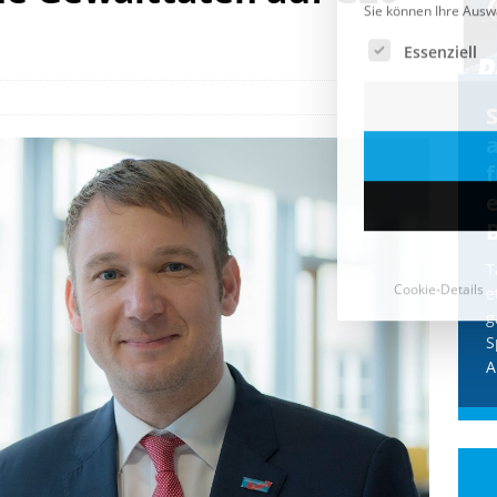
Cookie-Details
CDU & Ampel wollen nach
der Wahl wieder Afghanen
a
einfliegen: Zeit für ein
Asylmoratorium!
Die Bundesregierung und die CDU
halten die Wähler für dumm! Weil die
T
Stimmung wegen der von Afghanen
e
verübten Anschläge kippte, wurden die
g
Flüge vor der
[...]
S
A