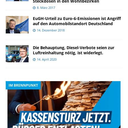
Steckdosen in den Wohnbezirken
8. März 2017
EuGH-Urteil zu Euro-6-Emissionen ist Angriff
auf den Automobilstandort Deutschland
14. Dezember 2018
Die Behauptung, Diesel-Verbote seien zur
Luftreinhaltung nötig, ist widerlegt.
14. April 2020
IM BRENNPUNKT
I