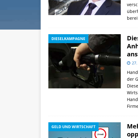
vers
überh
berei
Die
DIESELKAMPAGNE
Anh
ans
27.
Hand
der G
Diese
Wirts
Handw
Firm
Meh
GELD UND WIRTSCHAFT
opp