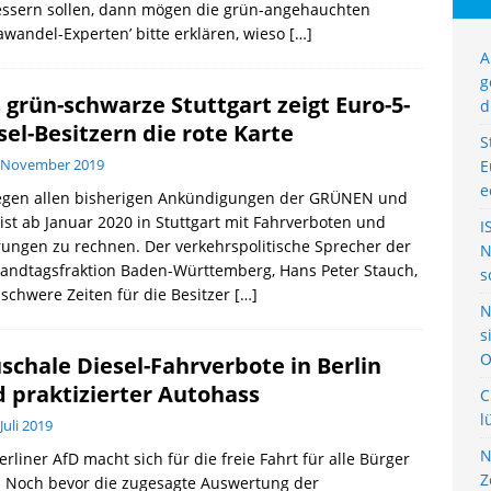
essern sollen, dann mögen die grün-angehauchten
awandel-Experten’ bitte erklären, wieso
[…]
A
g
 grün-schwarze Stuttgart zeigt Euro-5-
d
sel-Besitzern die rote Karte
S
. November 2019
E
e
egen allen bisherigen Ankündigungen der GRÜNEN und
ist ab Januar 2020 in Stuttgart mit Fahrverboten und
I
ungen zu rechnen. Der verkehrspolitische Sprecher der
N
andtagsfraktion Baden-Württemberg, Hans Peter Stauch,
s
 schwere Zeiten für die Besitzer
[…]
N
s
O
schale Diesel-Fahrverbote in Berlin
d praktizierter Autohass
C
l
 Juli 2019
N
erliner AfD macht sich für die freie Fahrt für alle Bürger
Z
. Noch bevor die zugesagte Auswertung der