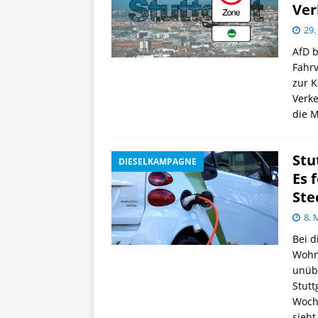
Ver
29.
AfD b
Fahrv
zur K
Verk
die M
Stu
DIESELKAMPAGNE
Es 
Ste
8. 
Bei d
Wohn
unübe
Stutt
Woche
sieht