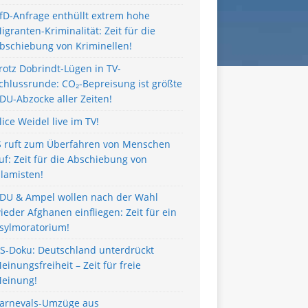
fD-Anfrage enthüllt extrem hohe
igranten-Kriminalität: Zeit für die
bschiebung von Kriminellen!
rotz Dobrindt-Lügen in TV-
chlussrunde: CO₂-Bepreisung ist größte
DU-Abzocke aller Zeiten!
lice Weidel live im TV!
S ruft zum Überfahren von Menschen
uf: Zeit für die Abschiebung von
slamisten!
DU & Ampel wollen nach der Wahl
ieder Afghanen einfliegen: Zeit für ein
sylmoratorium!
S-Doku: Deutschland unterdrückt
einungsfreiheit – Zeit für freie
einung!
arnevals-Umzüge aus