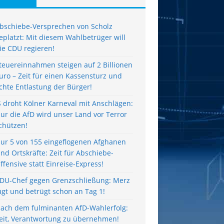
bschiebe-Versprechen von Scholz
eplatzt: Mit diesem Wahlbetrüger will
ie CDU regieren!
teuereinnahmen steigen auf 2 Billionen
uro – Zeit für einen Kassensturz und
chte Entlastung der Bürger!
S droht Kölner Karneval mit Anschlägen:
ur die AfD wird unser Land vor Terror
chützen!
ur 5 von 155 eingeflogenen Afghanen
ind Ortskräfte: Zeit für Abschiebe-
ffensive statt Einreise-Express!
DU-Chef gegen Grenzschließung: Merz
ügt und betrügt schon an Tag 1!
ach dem fulminanten AfD-Wahlerfolg:
eit, Verantwortung zu übernehmen!