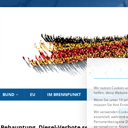
Wir nutzen Cookies au
helfen, diese Website
Wenn Sie unter 16 Jah
müssen Sie Ihre Erzi
Wir verwenden Cookie
essenziell, während a
Personenbezogene Date
personalisierte Anze
Informationen über d
Sie können Ihre Ausw
Es folgt eine List
Essenziell
BUND
EU
IM BRENNPUNKT
HINWEISE
P
IM BRENNPUNKT
IM 
 Behauptung, Diesel-Verbote seien zur