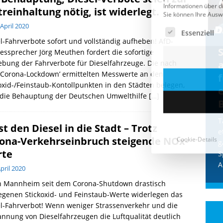
treinhaltung nötig, ist widerlegt.
 April 2020
l-Fahrverbote sofort und vollständig aufheben! AfD-
Cookie-Details
CDU & Ampel wollen nach
ssprecher Jörg Meuthen fordert die sofortige
bung der Fahrverbote für Dieselfahrzeuge. Die nach
der Wahl wieder Afghanen
a
‘Corona-Lockdown’ ermittelten Messwerte an den
einfliegen: Zeit für ein
oxid-/Feinstaub-Kontollpunkten in den Städten belegen,
Asylmoratorium!
 die Behauptung der Deutschen Umwelthilfe
[…]
Die Bundesregierung und die CDU
halten die Wähler für dumm! Weil die
T
st den Diesel in die Stadt – Trotz
Stimmung wegen der von Afghanen
e
ona-Verkehrseinbruch steigende NOx-
verübten Anschläge kippte, wurden die
g
Flüge vor der
[...]
rte
S
A
April 2020
in Mannheim seit dem Corona-Shutdown drastisch
egenen Stickoxid- und Feinstaub-Werte widerlegen das
l-Fahrverbot! Wenn weniger Strassenverkehr und die
nnung von Dieselfahrzeugen die Luftqualität deutlich