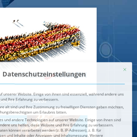
Mit dies
Datenschutzeinstellungen
f unserer Website. Einige von ihnen sind essenziell, während andere uns
 und Ihre Erfahrung zu verbessern.
re alt sind und Ihre Zustimmung zu freiwilligen Diensten geben möchten,
ehungsberechtigten um Erlaubnis bitten.
s und andere Technologien auf unserer Website. Einige von ihnen sind
ndere uns helfen, diese Website und Ihre Erfahrung zu verbessern.
n können verarbeitet werden (z. B. IP-Adressen), z. B. für
igen und Inhalte oder Anzeigen- und Inhaltsmessung.
Weitere
ie Verwendung Ihrer Daten finden Sie in unserer
Datenschutzerklärung
.
ahl jederzeit unter
Einstellungen
widerrufen oder anpassen.
e der Service-Gruppen, für die eine Einwilligung erteilt werden ka
Externe Medien
ODCASTS
VIDEOS
Speichern
BRENNPUNKT
IM BRENNPUNKT
Alle akzeptieren