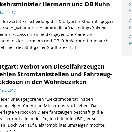
kehrsminister Hermann und OB Kuhn
S
V
 Juni 2017
A
efürwortet Entscheidung des Stuttgarter Stadtrats gegen
K
erbote „Mit Interesse nimmt die AfD-Landtagsfraktion
enntnis, dass im Sinne der gegen die Pläne von
A
ehrsminister Hermann und OB KuhnVernunft nun auch
M
ehrheit des Stuttgarter Stadtrates
[…]
ttgart: Verbot von Dieselfahrzeugen –
fehlen Stromtankstellen und Fahrzeug-
ckdosen in den Wohnbezirken
März 2017
ieser unausgegorenen “Elektromobilität” haben
ungseigentümer und Mieter das Nachsehen. Das
rlegte Verbot von Dieselfahrzeugen beschäftigt die
garter und alle in der Region lebenden Bürger seit
n. Doch wer auf Elektromobilität umsteigen möchte,
 sich
[…]