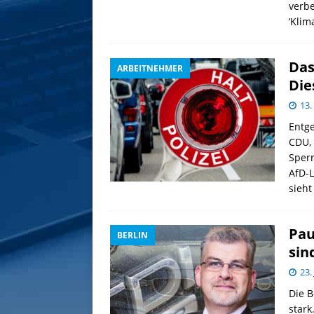
verb
‘Klim
Das
ARBEITNEHMER
Die
13
Entg
CDU, 
Sperr
AfD-L
sieht
Pau
BERLIN
sin
23.
Die B
stark