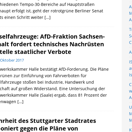
chiedenen Tempo-30-Bereiche auf Hauptstraßen
A
aupt erfolgt ist, geht der rotrotgrüne Berliner Senat
M
ts einen Schritt weiter
[…]
A
T
selfahrzeuge: AfD-Fraktion Sachsen-
S
C
alt fordert technisches Nachrüsten
telle staatlicher Verbote
A
 Oktober 2017
I
a
werkskammer Halle bestätigt AfD-Forderung. Die Pläne
I
rünen zur Einführung von Fahrverboten für
lfahrzeuge stoßen bei Industrie, Handwerk und
C
chaft auf großen Widerstand. Eine Untersuchung der
w
erkskammer Halle (Saale) ergab, dass 81 Prozent der
A
enwagen
[…]
U
M
rheit des Stuttgarter Stadtrates
M
oniert gegen die Pläne von
K