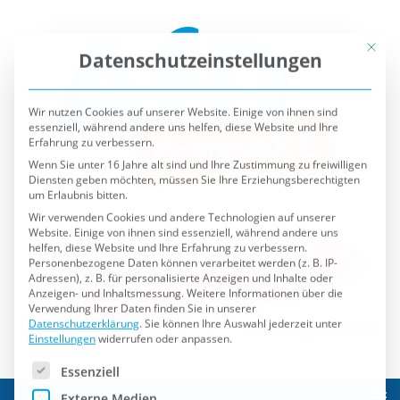
Mit die
Datenschutzeinstellungen
Wir nutzen Cookies auf unserer Website. Einige von ihnen sind
essenziell, während andere uns helfen, diese Website und Ihre
Erfahrung zu verbessern.
Wenn Sie unter 16 Jahre alt sind und Ihre Zustimmung zu freiwilligen
Diensten geben möchten, müssen Sie Ihre Erziehungsberechtigten
um Erlaubnis bitten.
Wir verwenden Cookies und andere Technologien auf unserer
Website. Einige von ihnen sind essenziell, während andere uns
helfen, diese Website und Ihre Erfahrung zu verbessern.
Personenbezogene Daten können verarbeitet werden (z. B. IP-
Adressen), z. B. für personalisierte Anzeigen und Inhalte oder
Anzeigen- und Inhaltsmessung.
Weitere Informationen über die
Verwendung Ihrer Daten finden Sie in unserer
Datenschutzerklärung
.
Sie können Ihre Auswahl jederzeit unter
Einstellungen
widerrufen oder anpassen.
Es folgt eine Liste der Service-Gruppen, für die eine Einwilli
Essenziell
Externe Medien