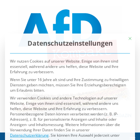
Mit die
Datenschutzeinstellungen
Wir nutzen Cookies auf unserer Website. Einige von ihnen sind
essenziell, während andere uns helfen, diese Website und Ihre
Erfahrung zu verbessern.
Wenn Sie unter 16 Jahre alt sind und Ihre Zustimmung zu freiwilligen
Diensten geben möchten, müssen Sie Ihre Erziehungsberechtigten
um Erlaubnis bitten.
Wir verwenden Cookies und andere Technologien auf unserer
Website. Einige von ihnen sind essenziell, während andere uns
helfen, diese Website und Ihre Erfahrung zu verbessern.
Personenbezogene Daten können verarbeitet werden (z. B. IP-
Adressen), z. B. für personalisierte Anzeigen und Inhalte oder
Anzeigen- und Inhaltsmessung.
Weitere Informationen über die
Verwendung Ihrer Daten finden Sie in unserer
Datenschutzerklärung
.
Sie können Ihre Auswahl jederzeit unter
Einstellungen
widerrufen oder anpassen.
Es folgt eine Liste der Service-Gruppen, für die eine Einwilli
Essenziell
Externe Medien