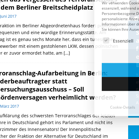
 dem Berliner Breitscheidplatz
 Juni 2017
raktion im Berliner Abgeordnetenhaus fordert politische
Cookie-Details
CDU & Ampel wollen nach
equenzen und eine würdige Erinnerungsstätte. Am
g ist es genau sechs Monate her, dass ein tunesischer
der Wahl wieder Afghanen
a
bewerber mit einem gestohlenen LKW, dessen polnischen
einfliegen: Zeit für ein
r er zuvor ermordet hatte, am
[…]
Asylmoratorium!
Die Bundesregierung und die CDU
roranschlag-Aufarbeitung in Berlin:
halten die Wähler für dumm! Weil die
T
derbeauftragter statt
Stimmung wegen der von Afghanen
e
verübten Anschläge kippte, wurden die
ersuchungsausschuss – Soll
g
Flüge vor der
[...]
S
ördenversagen verheimlicht werden?
A
 März 2017
ufklärung des schwersten Terroranschlages der letzten
hre in Deutschland gehört ins Parlament und nicht ins
rzimmer des Innensenators! Der Innenpolitische
her der Fraktion der Alternative für Deutschland im