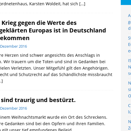
rdnetenhaus, Karsten Woldeit, hat sich
[…]
A
 Krieg gegen die Werte des
g
d
geklärten Europas ist in Deutschland
gekommen
S
E
 Dezember 2016
e
e Herzen sind schwer angesichts des Anschlags in
I
n. Wir trauern um die Toten und sind in Gedanken bei
N
ielen Verletzten. Unser Mitgefühl gilt den Angehörigen.
s
echt und Schutzrecht auf das Schändlichste missbraucht
…]
N
s
O
 sind traurig und bestürzt.
C
 Dezember 2016
l
einem Weihnachtsmarkt wurde ein Ort des Schreckens.
N
e Gedanken sind bei den Opfern und ihren Familien.
Z
 gilt unser tief empfundenes Beileid.