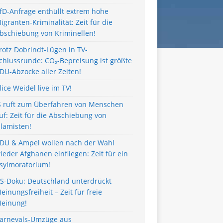
fD-Anfrage enthüllt extrem hohe
igranten-Kriminalität: Zeit für die
bschiebung von Kriminellen!
rotz Dobrindt-Lügen in TV-
chlussrunde: CO₂-Bepreisung ist größte
DU-Abzocke aller Zeiten!
lice Weidel live im TV!
S ruft zum Überfahren von Menschen
uf: Zeit für die Abschiebung von
slamisten!
DU & Ampel wollen nach der Wahl
ieder Afghanen einfliegen: Zeit für ein
sylmoratorium!
S-Doku: Deutschland unterdrückt
einungsfreiheit – Zeit für freie
einung!
arnevals-Umzüge aus