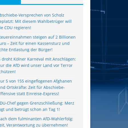
bschiebe-Versprechen von Scholz
eplatzt: Mit diesem Wahlbetrüger will
ie CDU regieren!
teuereinnahmen steigen auf 2 Billionen
uro – Zeit für einen Kassensturz und
chte Entlastung der Bürger!
S droht Kölner Karneval mit Anschlägen:
ur die AfD wird unser Land vor Terror
chützen!
ur 5 von 155 eingeflogenen Afghanen
ind Ortskräfte: Zeit für Abschiebe-
ffensive statt Einreise-Express!
DU-Chef gegen Grenzschließung: Merz
ügt und betrügt schon an Tag 1!
ach dem fulminanten AfD-Wahlerfolg:
eit, Verantwortung zu übernehmen!