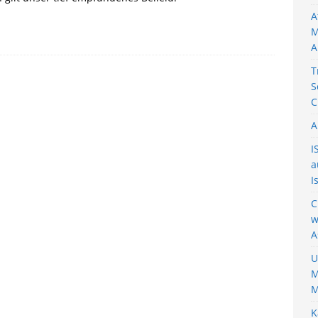
A
M
A
T
S
C
A
I
a
I
C
w
A
U
M
M
K