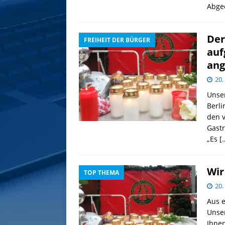
Abgeo
Der
FREIHEIT DER BÜRGER
auf
an
20.
Unser
Berli
den v
Gastr
„Es
[
Wir
TOP THEMA
20.
Aus 
Unser
Ihnen