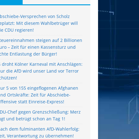
bschiebe-Versprechen von Scholz
eplatzt: Mit diesem Wahlbetrüger will
ie CDU regieren!
teuereinnahmen steigen auf 2 Billionen
uro – Zeit für einen Kassensturz und
chte Entlastung der Bürger!
S droht Kölner Karneval mit Anschlägen:
ur die AfD wird unser Land vor Terror
chützen!
ur 5 von 155 eingeflogenen Afghanen
ind Ortskräfte: Zeit für Abschiebe-
ffensive statt Einreise-Express!
DU-Chef gegen Grenzschließung: Merz
ügt und betrügt schon an Tag 1!
ach dem fulminanten AfD-Wahlerfolg:
eit, Verantwortung zu übernehmen!