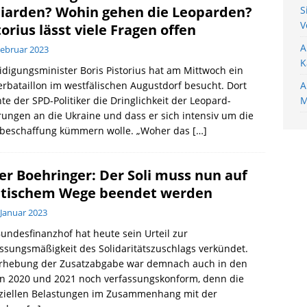
liarden? Wohin gehen die Leoparden?
S
V
torius lässt viele Fragen offen
A
Februar 2023
K
idigungsminister Boris Pistorius hat am Mittwoch ein
rbataillon im westfälischen Augustdorf besucht. Dort
A
te der SPD-Politiker die Dringlichkeit der Leopard-
M
rungen an die Ukraine und dass er sich intensiv um die
beschaffung kümmern wolle. „Woher das
[…]
er Boehringer: Der Soli muss nun auf
itischem Wege beendet werden
 Januar 2023
undesfinanzhof hat heute sein Urteil zur
ssungsmäßigkeit des Solidaritätszuschlags verkündet.
Erhebung der Zusatzabgabe war demnach auch in den
en 2020 und 2021 noch verfassungskonform, denn die
nziellen Belastungen im Zusammenhang mit der