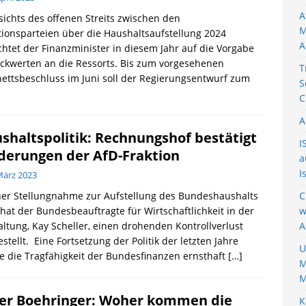
A
ichts des offenen Streits zwischen den
M
tionsparteien über die Haushaltsaufstellung 2024
A
chtet der Finanzminister in diesem Jahr auf die Vorgabe
ckwerten an die Ressorts. Bis zum vorgesehenen
T
ettsbeschluss im Juni soll der Regierungsentwurf zum
S
C
A
shaltspolitik: Rechnungshof bestätigt
I
derungen der AfD-Fraktion
a
I
März 2023
ner Stellungnahme zur Aufstellung des Bundeshaushalts
C
hat der Bundesbeauftragte für Wirtschaftlichkeit in der
w
ltung, Kay Scheller, einen drohenden Kontrollverlust
A
estellt. Eine Fortsetzung der Politik der letzten Jahre
U
 die Tragfähigkeit der Bundesfinanzen ernsthaft
[…]
M
M
er Boehringer: Woher kommen die
K