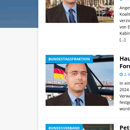
Anges
Koali
verzi
von E
Kabin
[…]
Hau
BUNDESTAGSFRAKTION
For
2. 
In ei
2024 
Verwa
festg
würde
Pet
BUNDESVERBAND