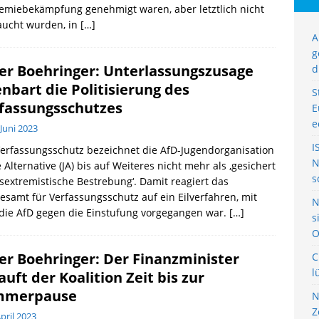
emiebekämpfung genehmigt waren, aber letztlich nicht
aucht wurden, in
[…]
A
g
er Boehringer: Unterlassungszusage
d
enbart die Politisierung des
S
fassungsschutzes
E
e
 Juni 2023
I
erfassungsschutz bezeichnet die AfD-Jugendorganisation
N
 Alternative (JA) bis auf Weiteres nicht mehr als ‚gesichert
s
sextremistische Bestrebung‘. Damit reagiert das
samt für Verfassungsschutz auf ein Eilverfahren, mit
N
die AfD gegen die Einstufung vorgegangen war.
[…]
s
O
er Boehringer: Der Finanzminister
C
l
auft der Koalition Zeit bis zur
mmerpause
N
Z
April 2023