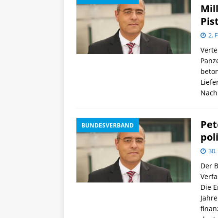
Mil
Pis
2. 
Verte
Panze
beton
Liefe
Nach
Pet
BUNDESVERBAND
pol
30.
Der B
Verfa
Die 
Jahr
fina