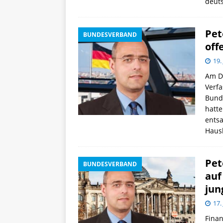
deut
Pet
BUNDESVERBAND
off
19.
Am D
Verfa
Bunde
hatt
ents
Haus
Pet
BUNDESVERBAND
auf
jun
17.
Finan