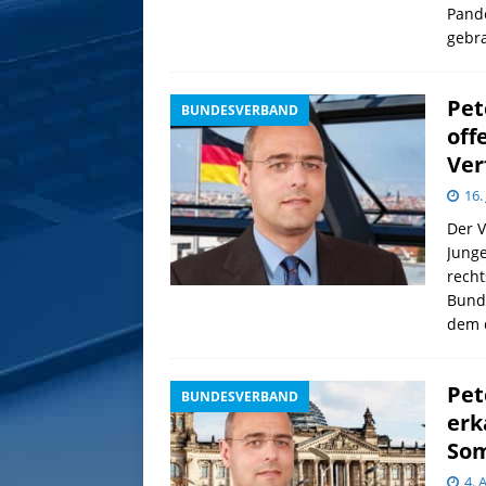
Pand
gebr
Pet
BUNDESVERBAND
off
Ver
16.
Der V
Junge
recht
Bunde
dem 
Pet
BUNDESVERBAND
erk
So
4. 