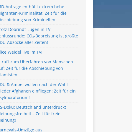
fD-Anfrage enthüllt extrem hohe
igranten-Kriminalität: Zeit für die
bschiebung von Kriminellen!
rotz Dobrindt-Lügen in TV-
chlussrunde: CO₂-Bepreisung ist größte
DU-Abzocke aller Zeiten!
lice Weidel live im TV!
S ruft zum Überfahren von Menschen
uf: Zeit für die Abschiebung von
slamisten!
DU & Ampel wollen nach der Wahl
ieder Afghanen einfliegen: Zeit für ein
sylmoratorium!
S-Doku: Deutschland unterdrückt
einungsfreiheit – Zeit für freie
einung!
arnevals-Umzüge aus