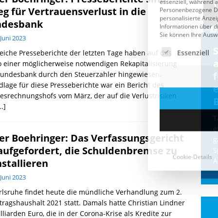
eg für Vertrauensverlust in die
ndesbank
 Juni 2023
Cookie-Details
CDU & Ampel wollen nach
eiche Presseberichte der letzten Tage haben auf das
der Wahl wieder Afghanen
a
o einer möglicherweise notwendigen Rekapitalisierung
Bundesbank durch den Steuerzahler hingewiesen.
einfliegen: Zeit für ein
lage für diese Presseberichte war ein Bericht des
Asylmoratorium!
srechnungshofs vom März, der auf die Verlustrisiken
Die Bundesregierung und die CDU
…]
halten die Wähler für dumm! Weil die
T
Stimmung wegen der von Afghanen
e
er Boehringer: Das Verfassungsgericht
verübten Anschläge kippte, wurden die
g
Flüge vor der
[...]
 aufgefordert, die Schuldenbremse zu
S
A
nstallieren
 Juni 2023
rlsruhe findet heute die mündliche Verhandlung zum 2.
ragshaushalt 2021 statt. Damals hatte Christian Lindner
lliarden Euro, die in der Corona-Krise als Kredite zur