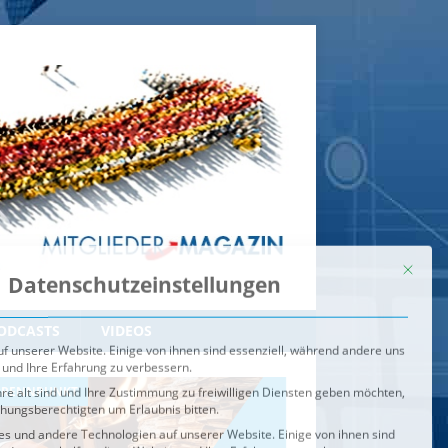
Mit dies
Datenschutzeinstellungen
f unserer Website. Einige von ihnen sind essenziell, während andere uns
 und Ihre Erfahrung zu verbessern.
re alt sind und Ihre Zustimmung zu freiwilligen Diensten geben möchten,
ehungsberechtigten um Erlaubnis bitten.
s und andere Technologien auf unserer Website. Einige von ihnen sind
ndere uns helfen, diese Website und Ihre Erfahrung zu verbessern.
n können verarbeitet werden (z. B. IP-Adressen), z. B. für
igen und Inhalte oder Anzeigen- und Inhaltsmessung.
Weitere
ie Verwendung Ihrer Daten finden Sie in unserer
Datenschutzerklärung
.
ahl jederzeit unter
Einstellungen
widerrufen oder anpassen.
e der Service-Gruppen, für die eine Einwilligung erteilt werden ka
Externe Medien
ODCASTS
VIDEOS
Speichern
BRENNPUNKT
IM BRENNPUNKT
Alle akzeptieren