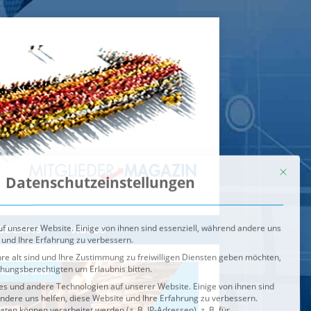
Mit dies
Datenschutzeinstellungen
f unserer Website. Einige von ihnen sind essenziell, während andere uns
 und Ihre Erfahrung zu verbessern.
re alt sind und Ihre Zustimmung zu freiwilligen Diensten geben möchten,
ehungsberechtigten um Erlaubnis bitten.
s und andere Technologien auf unserer Website. Einige von ihnen sind
ndere uns helfen, diese Website und Ihre Erfahrung zu verbessern.
n können verarbeitet werden (z. B. IP-Adressen), z. B. für
igen und Inhalte oder Anzeigen- und Inhaltsmessung.
Weitere
ie Verwendung Ihrer Daten finden Sie in unserer
Datenschutzerklärung
.
ahl jederzeit unter
Einstellungen
widerrufen oder anpassen.
e der Service-Gruppen, für die eine Einwilligung erteilt werden ka
Externe Medien
ODCASTS
VIDEOS
Speichern
BRENNPUNKT
IM BRENNPUNKT
Alle akzeptieren