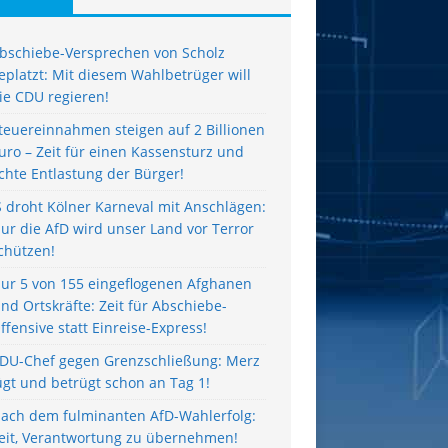
bschiebe-Versprechen von Scholz
eplatzt: Mit diesem Wahlbetrüger will
ie CDU regieren!
teuereinnahmen steigen auf 2 Billionen
uro – Zeit für einen Kassensturz und
chte Entlastung der Bürger!
S droht Kölner Karneval mit Anschlägen:
ur die AfD wird unser Land vor Terror
chützen!
ur 5 von 155 eingeflogenen Afghanen
ind Ortskräfte: Zeit für Abschiebe-
ffensive statt Einreise-Express!
DU-Chef gegen Grenzschließung: Merz
ügt und betrügt schon an Tag 1!
ach dem fulminanten AfD-Wahlerfolg:
eit, Verantwortung zu übernehmen!