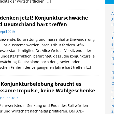
ichts der wirtschaftlichen
[…]
A
enken jetzt! Konjunkturschwäche
g
d Deutschland hart treffen
d
 April 2019
S
E
giewende, Eurorettung und massenhafte Einwanderung
e
e Sozialsysteme werden ihren Tribut fordern. AfD-
svorstandsmitglied Dr. Alice Weidel, Vorsitzende der
I
undestagsfraktion, befürchtet, dass „die konjunkturelle
N
hwächung Deutschland nach den gravierenden
s
ischen Fehlern der vergangenen Jahre hart treffen
[…]
N
s
 Konjunkturbelebung braucht es
O
ksame Impulse, keine Wahlgeschenke
C
l
 Januar 2019
Mehrwertsteuer-Senkung und Ende des Soli würden
N
r und Wirtschaft nachhaltig profitieren. Der AfD-
Z