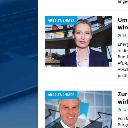
anges
Umd
ARBEITNEHMER
wir
18.
Ener
in di
Bunde
AfD-B
Absc
polit
Zur
ARBEITNEHMER
wir
24.
Von 
Bürge