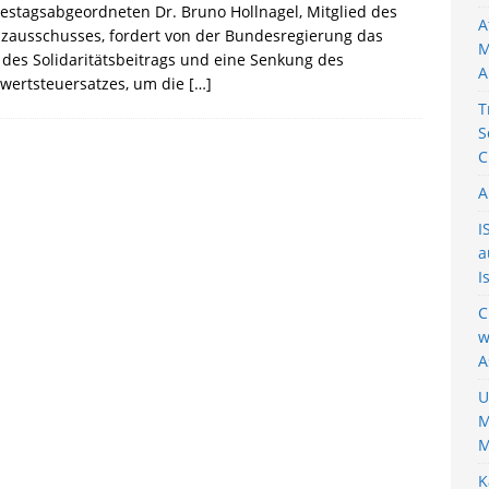
stagsabgeordneten Dr. Bruno Hollnagel, Mitglied des
A
zausschusses, fordert von der Bundesregierung das
M
des Solidaritätsbeitrags und eine Senkung des
A
wertsteuersatzes, um die
[…]
T
S
C
A
I
a
I
C
w
A
U
M
M
K