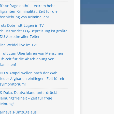
fD-Anfrage enthüllt extrem hohe
igranten-Kriminalität: Zeit für die
bschiebung von Kriminellen!
rotz Dobrindt-Lügen in TV-
chlussrunde: CO₂-Bepreisung ist größte
DU-Abzocke aller Zeiten!
lice Weidel live im TV!
S ruft zum Überfahren von Menschen
uf: Zeit für die Abschiebung von
slamisten!
DU & Ampel wollen nach der Wahl
ieder Afghanen einfliegen: Zeit für ein
sylmoratorium!
S-Doku: Deutschland unterdrückt
einungsfreiheit – Zeit für freie
einung!
arnevals-Umzüge aus