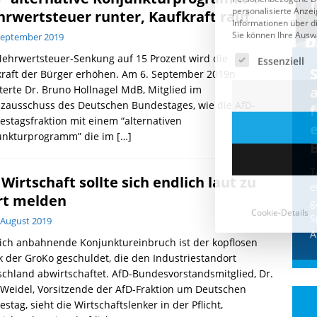
rwertsteuer runter, Kaufkraft rauf
September 2019
ehrwertsteuer-Senkung auf 15 Prozent wird die
Cookie-Details
CDU & Ampel wollen nach
kraft der Bürger erhöhen. Am 6. September 2019n
terte Dr. Bruno Hollnagel MdB, Mitglied im
der Wahl wieder Afghanen
a
nzausschuss des Deutschen Bundestages, wie die AfD-
einfliegen: Zeit für ein
stagsfraktion mit einem “alternativen
Asylmoratorium!
unkturprogramm” die im
[…]
Die Bundesregierung und die CDU
halten die Wähler für dumm! Weil die
T
 Wirtschaft sollte sich endlich laut zu
Stimmung wegen der von Afghanen
e
t melden
verübten Anschläge kippte, wurden die
g
Flüge vor der
[...]
S
 August 2019
A
ich anbahnende Konjunktureinbruch ist der kopflosen
ik der GroKo geschuldet, die den Industriestandort
chland abwirtschaftet. AfD-Bundesvorstandsmitglied, Dr.
 Weidel, Vorsitzende der AfD-Fraktion um Deutschen
stag, sieht die Wirtschaftslenker in der Pflicht,