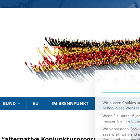
Wir nutzen Cookies au
helfen, diese Website
Wenn Sie unter 16 Jah
müssen Sie Ihre Erzi
Wir verwenden Cookie
essenziell, während a
Personenbezogene Date
personalisierte Anze
Informationen über d
Sie können Ihre Ausw
Es folgt eine List
Essenziell
BUND
EU
IM BRENNPUNKT
HINWEISE
P
IM BRENNPUNKT
IM 
 “alternative Konjunkturprogramm”: