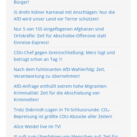
Bürger!
IS droht Kölner Karneval mit Anschlägen: Nur die
AfD wird unser Land vor Terror schützen!
Nur 5 von 155 eingeflogenen Afghanen sind
Ortskräfte: Zeit für Abschiebe-Offensive statt
Einreise-Express!
CDU-Chef gegen Grenzschließung: Merz lügt und
betrügt schon an Tag 1!
Nach dem fulminanten AfD-Wahlerfolg: Zeit,
Verantwortung zu übernehmen!
AfD-Anfrage enthüllt extrem hohe Migranten-
Kriminalität: Zeit für die Abschiebung von
Kriminellen!
Trotz Dobrindt-Lügen in TV-Schlussrunde: CO₂-
Bepreisung ist größte CDU-Abzocke aller Zeiten!
Alice Weidel live im TV!
IS ruft zum Überfahren von Menschen auf: Zeit für