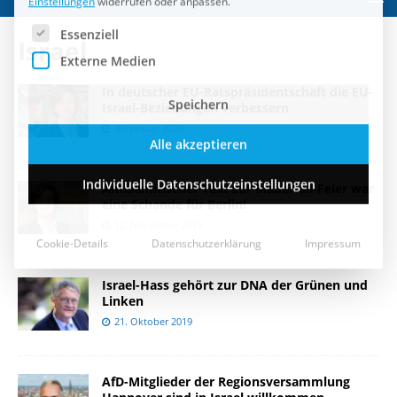
Speichern
Israel
Alle akzeptieren
In deutscher EU-Ratspräsidentschaft die EU-
Individuelle Datenschutzeinstellungen
Israel-Beziehungen verbessern
31. Januar 2020
Cookie-Details
Datenschutzerklärung
Impressum
Antisemitischer Text zur Mauerfall-Feier war
eine Schande für Berlin!
12. November 2019
Israel-Hass gehört zur DNA der Grünen und
Linken
21. Oktober 2019
AfD-Mitglieder der Regionsversammlung