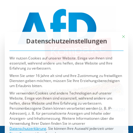
Mit die
Datenschutzeinstellungen
Wir nutzen Cookies auf unserer Website. Einige von ihnen sind
essenziell, während andere uns helfen, diese Website und Ihre
Erfahrung zu verbessern.
Wenn Sie unter 16 Jahre alt sind und Ihre Zustimmung zu freiwilligen
Diensten geben möchten, müssen Sie Ihre Erziehungsberechtigten
um Erlaubnis bitten.
Wir verwenden Cookies und andere Technologien auf unserer
Website. Einige von ihnen sind essenziell, während andere uns
helfen, diese Website und Ihre Erfahrung zu verbessern.
Personenbezogene Daten können verarbeitet werden (z. B. IP-
Adressen), z. B. für personalisierte Anzeigen und Inhalte oder
Anzeigen- und Inhaltsmessung.
Weitere Informationen über die
Verwendung Ihrer Daten finden Sie in unserer
Datenschutzerklärung
.
Sie können Ihre Auswahl jederzeit unter
Einstellungen
widerrufen oder anpassen.
Es folgt eine Liste der Service-Gruppen, für die eine Einwilli
Essenziell
Externe Medien