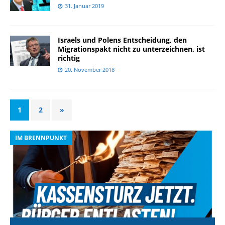
31. Januar 2019
Israels und Polens Entscheidung, den
Migrationspakt nicht zu unterzeichnen, ist
richtig
20. November 2018
1
2
»
IM BRENNPUNKT
I