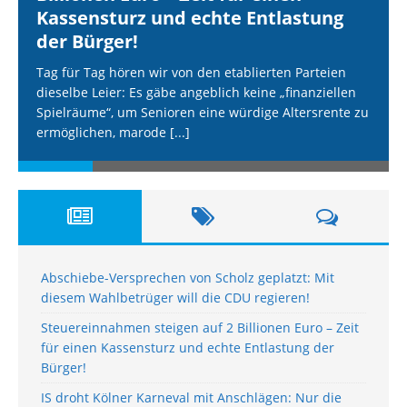
Kassensturz und echte Entlastung
der Bürger!
Tag für Tag hören wir von den etablierten Parteien
dieselbe Leier: Es gäbe angeblich keine „finanziellen
Spielräume“, um Senioren eine würdige Altersrente zu
ermöglichen, marode
[...]
Abschiebe-Versprechen von Scholz geplatzt: Mit
diesem Wahlbetrüger will die CDU regieren!
Steuereinnahmen steigen auf 2 Billionen Euro – Zeit
für einen Kassensturz und echte Entlastung der
Bürger!
IS droht Kölner Karneval mit Anschlägen: Nur die