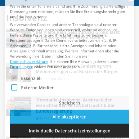
Essenziell
Externe Medien
Insolvenz
Speichern
Bei Pleite kein Geld zurück! GroKo lässt
Flugpassagiere im Regen stehen
Alle akzeptieren
14. Februar 2020
Individuelle Datenschutzeinstellungen
AfD-Hamburg gegen Sanierung von
Medienverlagen auf Kosten der Bürger
Cookie-Details
Datenschutzerklärung
Impressum
4. Februar 2020
‘Germania’-Insolvenz: Ausdruck der
vernichtenden Wirtschaftspolitik der
Bundesregierung
6. Februar 2019