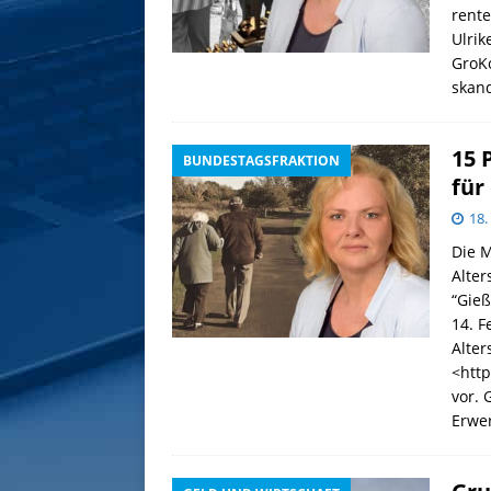
rente
Ulrik
GroK
skan
15 
BUNDESTAGSFRAKTION
für
18.
Die 
Alte
“Gieß
14. F
Alte
<http
vor. 
Erwe