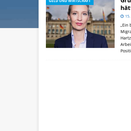
Gru
GELD UND WIRTSCHAFT
hät
15
„Ein
Migr
Hartz
Arbei
Posi