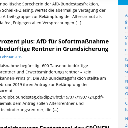
npolitische Sprecherin der AfD-Bundestagsfraktion,
e Schielke-Ziesing, wertet die abermalige Vertagung der
A
o-Arbeitsgruppe zur Bekämpfung der Altersarmut als
g
dalös: „Entgegen allen Versprechungen
[…]
d
S
Prozent plus: AfD für Sofortmaßnahme
E
 bedürftige Rentner in Grundsicherung
e
 Februar 2019
I
N
Maßnahme begünstigt 600 Tausend bedürftige
s
rsrentner und Erwerbsminderungsrentner – kein
kannen-Prinzip”. Die AfD-Bundestagsfraktion stellte am
N
ebruar 2019 ihren Antrag zur Bekämpfung der
s
rsarmut
O
://dipbt.bundestag.de/dip21/btd/19/077/1907724.pdf>
C
Gemäß dem Antrag sollen Altersrentner und
l
rbsminderungsrentner, die
[…]
N
Z