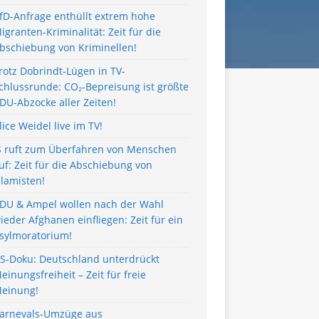
fD-Anfrage enthüllt extrem hohe
igranten-Kriminalität: Zeit für die
bschiebung von Kriminellen!
rotz Dobrindt-Lügen in TV-
chlussrunde: CO₂-Bepreisung ist größte
DU-Abzocke aller Zeiten!
lice Weidel live im TV!
S ruft zum Überfahren von Menschen
uf: Zeit für die Abschiebung von
slamisten!
DU & Ampel wollen nach der Wahl
ieder Afghanen einfliegen: Zeit für ein
sylmoratorium!
S-Doku: Deutschland unterdrückt
einungsfreiheit – Zeit für freie
einung!
arnevals-Umzüge aus