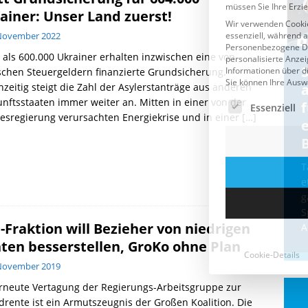
ainer: Unser Land zuerst!
 November 2022
als 600.000 Ukrainer erhalten inzwischen eine von
Cookie-Details
CDU & Ampel wollen nach
chen Steuergeldern finanzierte Grundsicherung.
hzeitig steigt die Zahl der Asylerstanträge aus anderen
der Wahl wieder Afghanen
a
nftsstaaten immer weiter an. Mitten in einer von der
einfliegen: Zeit für ein
sregierung verursachten Energiekrise und in einer
[…]
Asylmoratorium!
Die Bundesregierung und die CDU
halten die Wähler für dumm! Weil die
T
Stimmung wegen der von Afghanen
e
verübten Anschläge kippte, wurden die
g
Flüge vor der
[...]
S
-Fraktion will Bezieher von niedrigen
A
ten besserstellen, GroKo ohne Plan
 November 2019
rneute Vertagung der Regierungs-Arbeitsgruppe zur
rente ist ein Armutszeugnis der Großen Koalition. Die