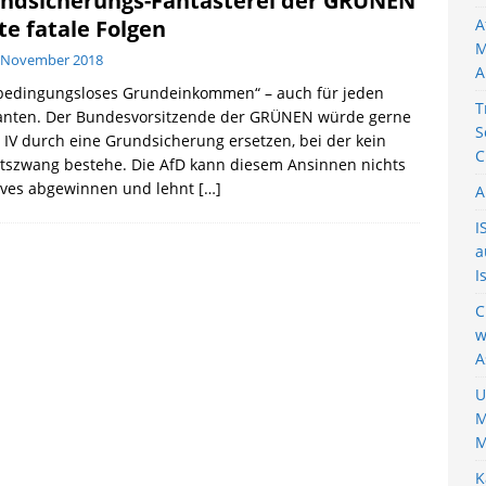
ndsicherungs-Fantasterei der GRÜNEN
te fatale Folgen
A
M
. November 2018
A
 bedingungsloses Grundeinkommen“ – auch für jeden
T
anten. Der Bundesvorsitzende der GRÜNEN würde gerne
S
 IV durch eine Grundsicherung ersetzen, bei der kein
C
tszwang bestehe. Die AfD kann diesem Ansinnen nichts
tives abgewinnen und lehnt
[…]
A
I
a
I
C
w
A
U
M
M
K