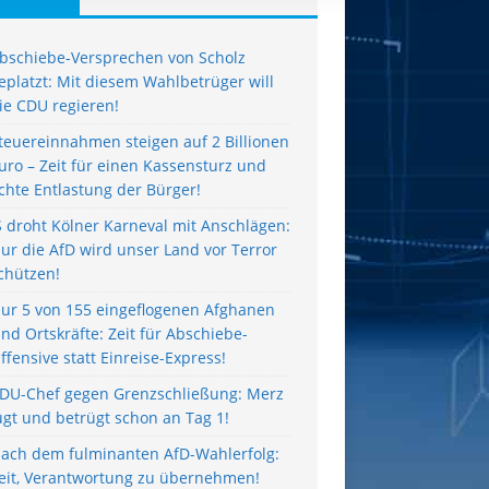
bschiebe-Versprechen von Scholz
eplatzt: Mit diesem Wahlbetrüger will
ie CDU regieren!
teuereinnahmen steigen auf 2 Billionen
uro – Zeit für einen Kassensturz und
chte Entlastung der Bürger!
S droht Kölner Karneval mit Anschlägen:
ur die AfD wird unser Land vor Terror
chützen!
ur 5 von 155 eingeflogenen Afghanen
ind Ortskräfte: Zeit für Abschiebe-
ffensive statt Einreise-Express!
DU-Chef gegen Grenzschließung: Merz
ügt und betrügt schon an Tag 1!
ach dem fulminanten AfD-Wahlerfolg:
eit, Verantwortung zu übernehmen!