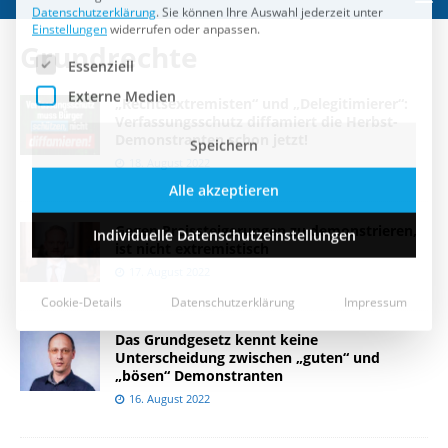
Speichern
Grundrechte
Alle akzeptieren
„Rechtsextremisten“ und „Delegitimierer“:
Individuelle Datenschutzeinstellungen
Verfassungsschutz diffamiert die Herbst-
Demonstranten schon jetzt!
18. August 2022
Cookie-Details
Datenschutzerklärung
Impressum
Gegen Preissteigerungen zu demonstrieren,
ist nicht extremistisch
17. August 2022
Das Grundgesetz kennt keine
Unterscheidung zwischen „guten“ und
„bösen“ Demonstranten
16. August 2022