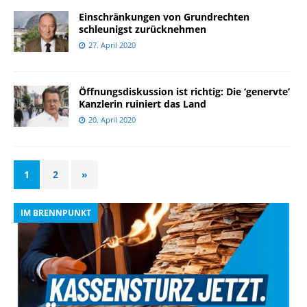
Einschränkungen von Grundrechten
schleunigst zurücknehmen
27. April 2020
Öffnungsdiskussion ist richtig: Die ‘genervte’
Kanzlerin ruiniert das Land
20. April 2020
1
2
»
IM BRENNPUNKT
I