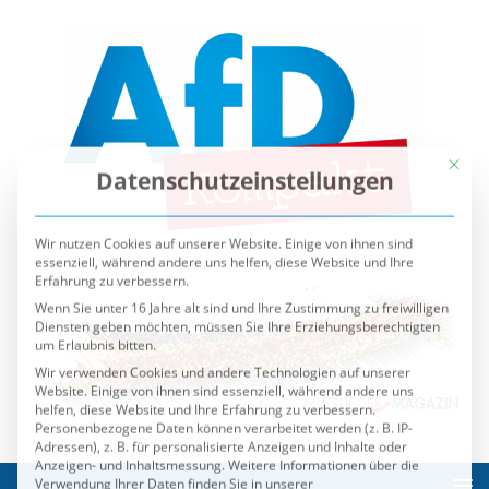
Mit die
Datenschutzeinstellungen
Wir nutzen Cookies auf unserer Website. Einige von ihnen sind
essenziell, während andere uns helfen, diese Website und Ihre
Erfahrung zu verbessern.
Wenn Sie unter 16 Jahre alt sind und Ihre Zustimmung zu freiwilligen
Diensten geben möchten, müssen Sie Ihre Erziehungsberechtigten
um Erlaubnis bitten.
Wir verwenden Cookies und andere Technologien auf unserer
Website. Einige von ihnen sind essenziell, während andere uns
helfen, diese Website und Ihre Erfahrung zu verbessern.
Personenbezogene Daten können verarbeitet werden (z. B. IP-
Adressen), z. B. für personalisierte Anzeigen und Inhalte oder
Anzeigen- und Inhaltsmessung.
Weitere Informationen über die
Verwendung Ihrer Daten finden Sie in unserer
Datenschutzerklärung
.
Sie können Ihre Auswahl jederzeit unter
Einstellungen
widerrufen oder anpassen.
Es folgt eine Liste der Service-Gruppen, für die eine Einwilli
Essenziell
Externe Medien