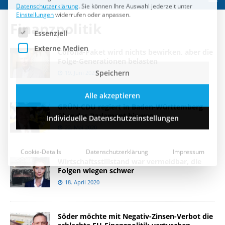
Speichern
Finanzpolitik
Alle akzeptieren
Corona-Paket wird nichts bewirken, aber die
Folge-Generationen belasten
Individuelle Datenschutzeinstellungen
19. Juni 2020
Cookie-Details
Datenschutzerklärung
Impressum
GRÜN-CDU regiert in Baden-Württemberg
über das Parlament hinweg
22. Mai 2020
Wirtschaftsstillstand war vermeidbar, die
Folgen wiegen schwer
18. April 2020
Söder möchte mit Negativ-Zinsen-Verbot die