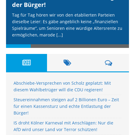
der Bürger!
Tag für Tag hören wir von den etablierten Parteien
dieselbe Leier: Es gäbe angeblich keine „finanziellen
Spielräume“, um Senioren eine würdige Altersrente zu
ermöglichen, marode
[...]
Abschiebe-Versprechen von Scholz geplatzt: Mit
diesem Wahlbetrüger will die CDU regieren!
Steuereinnahmen steigen auf 2 Billionen Euro – Zeit
für einen Kassensturz und echte Entlastung der
Bürger!
IS droht Kölner Karneval mit Anschlägen: Nur die
AfD wird unser Land vor Terror schützen!