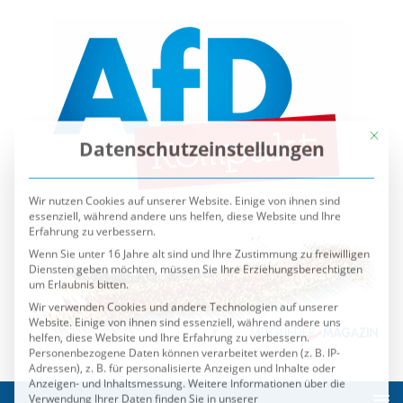
Mit die
Datenschutzeinstellungen
Wir nutzen Cookies auf unserer Website. Einige von ihnen sind
essenziell, während andere uns helfen, diese Website und Ihre
Erfahrung zu verbessern.
Wenn Sie unter 16 Jahre alt sind und Ihre Zustimmung zu freiwilligen
Diensten geben möchten, müssen Sie Ihre Erziehungsberechtigten
um Erlaubnis bitten.
Wir verwenden Cookies und andere Technologien auf unserer
Website. Einige von ihnen sind essenziell, während andere uns
helfen, diese Website und Ihre Erfahrung zu verbessern.
Personenbezogene Daten können verarbeitet werden (z. B. IP-
Adressen), z. B. für personalisierte Anzeigen und Inhalte oder
Anzeigen- und Inhaltsmessung.
Weitere Informationen über die
Verwendung Ihrer Daten finden Sie in unserer
Datenschutzerklärung
.
Sie können Ihre Auswahl jederzeit unter
Einstellungen
widerrufen oder anpassen.
Es folgt eine Liste der Service-Gruppen, für die eine Einwilli
Essenziell
Externe Medien