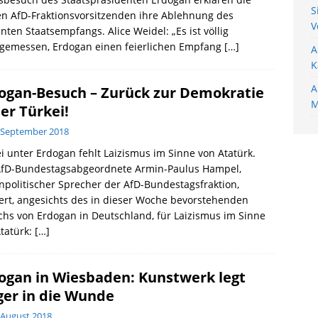
S
n AfD-Fraktionsvorsitzenden ihre Ablehnung des
V
nten Staatsempfangs. Alice Weidel: „Es ist völlig
gemessen, Erdogan einen feierlichen Empfang
[…]
A
K
A
ogan-Besuch – Zurück zur Demokratie
M
der Türkei!
 September 2018
i unter Erdogan fehlt Laizismus im Sinne von Atatürk.
AfD-Bundestagsabgeordnete Armin-Paulus Hampel,
politischer Sprecher der AfD-Bundestagsfraktion,
ert, angesichts des in dieser Woche bevorstehenden
hs von Erdogan in Deutschland, für Laizismus im Sinne
tatürk:
[…]
ogan in Wiesbaden: Kunstwerk legt
ger in die Wunde
 August 2018