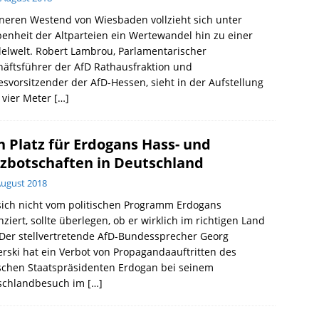
neren Westend von Wiesbaden vollzieht sich unter
enheit der Altparteien ein Wertewandel hin zu einer
lelwelt. Robert Lambrou, Parlamentarischer
äftsführer der AfD Rathausfraktion und
svorsitzender der AfD-Hessen, sieht in der Aufstellung
 vier Meter
[…]
n Platz für Erdogans Hass- und
zbotschaften in Deutschland
August 2018
sich nicht vom politischen Programm Erdogans
nziert, sollte überlegen, ob er wirklich im richtigen Land
 Der stellvertretende AfD-Bundessprecher Georg
rski hat ein Verbot von Propagandaauftritten des
schen Staatspräsidenten Erdogan bei seinem
schlandbesuch im
[…]