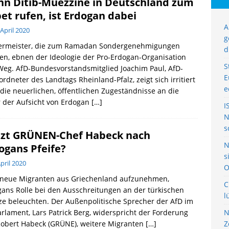
n Ditib-Muezzine in Deutschland zum
et rufen, ist Erdogan dabei
A
 April 2020
g
ermeister, die zum Ramadan Sondergenehmigungen
d
len, ebnen der Ideologie der Pro-Erdogan-Organisation
S
eg. AfD-Bundesvorstandsmitglied Joachim Paul, AfD-
E
rdneter des Landtags Rheinland-Pfalz, zeigt sich irritiert
e
die neuerlichen, öffentlichen Zugeständnisse an die
 der Aufsicht von Erdogan
[…]
I
N
s
zt GRÜNEN-Chef Habeck nach
N
ogans Pfeife?
s
April 2020
O
t neue Migranten aus Griechenland aufzunehmen,
C
ans Rolle bei den Ausschreitungen an der türkischen
l
e beleuchten. Der Außenpolitische Sprecher der AfD im
rlament, Lars Patrick Berg, widerspricht der Forderung
N
Robert Habeck (GRÜNE), weitere Migranten
[…]
Z