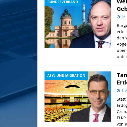
Wen
BUNDESVERBAND
Geb
26.
Bürg
ertei
den W
Abgeo
über 
unter
Tan
ASYL UND MIGRATION
Erd
1. 
Stat
Erdog
Grenz
EU-Pa
von 