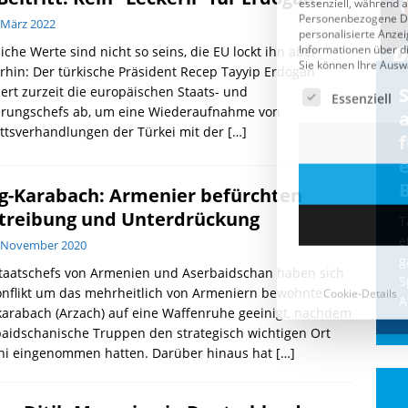
 März 2022
iche Werte sind nicht so seins, die EU lockt ihn aber
rhin: Der türkische Präsident Recep Tayyip Erdogan
Cookie-Details
ert zurzeit die europäischen Staats- und
CDU & Ampel wollen nach
erungschefs ab, um eine Wiederaufnahme von
der Wahl wieder Afghanen
a
ittsverhandlungen der Türkei mit der
[…]
einfliegen: Zeit für ein
Asylmoratorium!
g-Karabach: Armenier befürchten
Die Bundesregierung und die CDU
treibung und Unterdrückung
halten die Wähler für dumm! Weil die
T
Stimmung wegen der von Afghanen
e
. November 2020
verübten Anschläge kippte, wurden die
g
Staatschefs von Armenien und Aserbaidschan haben sich
Flüge vor der
[...]
S
onflikt um das mehrheitlich von Armeniern bewohnte
A
arabach (Arzach) auf eine Waffenruhe geeinigt, nachdem
aidschanische Truppen den strategisch wichtigen Ort
hi eingenommen hatten. Darüber hinaus hat
[…]