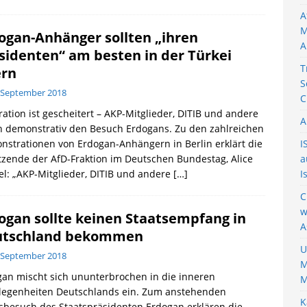
A
M
ogan-Anhänger sollten „ihren
A
sidenten“ am besten in der Türkei
T
ern
S
 September 2018
C
ration ist gescheitert – AKP-Mitglieder, DITIB und andere
A
n demonstrativ den Besuch Erdogans. Zu den zahlreichen
strationen von Erdogan-Anhängern in Berlin erklärt die
I
tzende der AfD-Fraktion im Deutschen Bundestag, Alice
a
l: „AKP-Mitglieder, DITIB und andere
[…]
I
C
w
ogan sollte keinen Staatsempfang in
A
utschland bekommen
U
 September 2018
M
an mischt sich ununterbrochen in die inneren
M
legenheiten Deutschlands ein. Zum anstehenden
K
sbesuch des Staatspräsidenten Erdogan erklären die