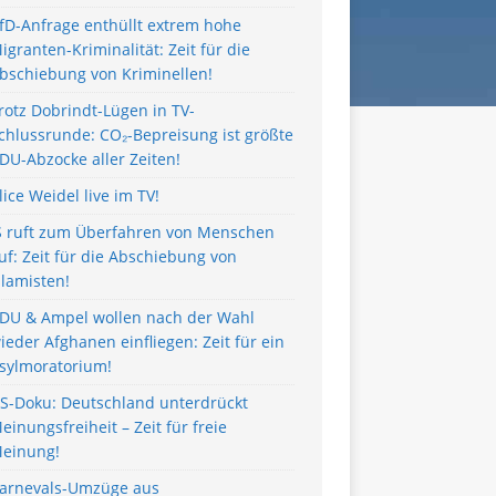
fD-Anfrage enthüllt extrem hohe
igranten-Kriminalität: Zeit für die
bschiebung von Kriminellen!
rotz Dobrindt-Lügen in TV-
chlussrunde: CO₂-Bepreisung ist größte
DU-Abzocke aller Zeiten!
lice Weidel live im TV!
S ruft zum Überfahren von Menschen
uf: Zeit für die Abschiebung von
slamisten!
DU & Ampel wollen nach der Wahl
ieder Afghanen einfliegen: Zeit für ein
sylmoratorium!
S-Doku: Deutschland unterdrückt
einungsfreiheit – Zeit für freie
einung!
arnevals-Umzüge aus