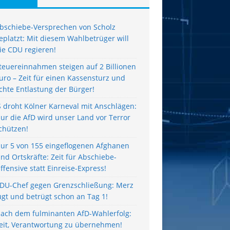
bschiebe-Versprechen von Scholz
eplatzt: Mit diesem Wahlbetrüger will
ie CDU regieren!
teuereinnahmen steigen auf 2 Billionen
uro – Zeit für einen Kassensturz und
chte Entlastung der Bürger!
S droht Kölner Karneval mit Anschlägen:
ur die AfD wird unser Land vor Terror
chützen!
ur 5 von 155 eingeflogenen Afghanen
ind Ortskräfte: Zeit für Abschiebe-
ffensive statt Einreise-Express!
DU-Chef gegen Grenzschließung: Merz
ügt und betrügt schon an Tag 1!
ach dem fulminanten AfD-Wahlerfolg:
eit, Verantwortung zu übernehmen!