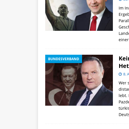
Im In
Ergeb
Paral
Gesch
Lande
einer
Kei
BUNDESVERBAND
Het
8. 
Wer 
dista
lebt.
Pazde
türki
Deut