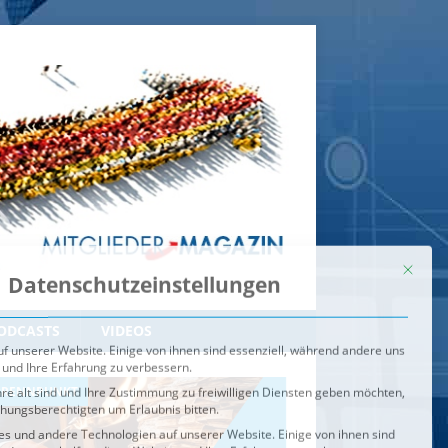
Mit dies
Datenschutzeinstellungen
f unserer Website. Einige von ihnen sind essenziell, während andere uns
 und Ihre Erfahrung zu verbessern.
re alt sind und Ihre Zustimmung zu freiwilligen Diensten geben möchten,
ehungsberechtigten um Erlaubnis bitten.
s und andere Technologien auf unserer Website. Einige von ihnen sind
ndere uns helfen, diese Website und Ihre Erfahrung zu verbessern.
n können verarbeitet werden (z. B. IP-Adressen), z. B. für
igen und Inhalte oder Anzeigen- und Inhaltsmessung.
Weitere
ie Verwendung Ihrer Daten finden Sie in unserer
Datenschutzerklärung
.
ahl jederzeit unter
Einstellungen
widerrufen oder anpassen.
e der Service-Gruppen, für die eine Einwilligung erteilt werden ka
Externe Medien
ODCASTS
VIDEOS
Speichern
BRENNPUNKT
IM BRENNPUNKT
Alle akzeptieren