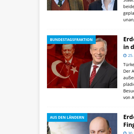
beide
gepla
unan
Erd
BUNDESTAGSFRAKTION
in 
25.
Türke
Der 
außen
plädi
Besuc
von A
Erd
AUS DEN LÄNDERN
Fin
30.