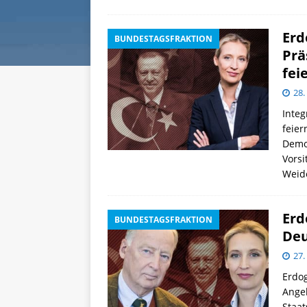
Erd
BUNDESTAGSFRAKTION
Prä
fei
28.
Integ
feier
Demon
Vorsi
Weide
Erd
BUNDESTAGSFRAKTION
De
27.
Erdog
Ange
Staat