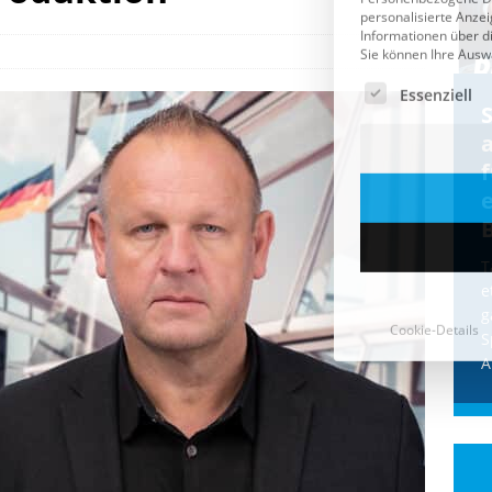
Cookie-Details
CDU & Ampel wollen nach
der Wahl wieder Afghanen
a
einfliegen: Zeit für ein
Asylmoratorium!
Die Bundesregierung und die CDU
halten die Wähler für dumm! Weil die
T
Stimmung wegen der von Afghanen
e
verübten Anschläge kippte, wurden die
g
Flüge vor der
[...]
S
A