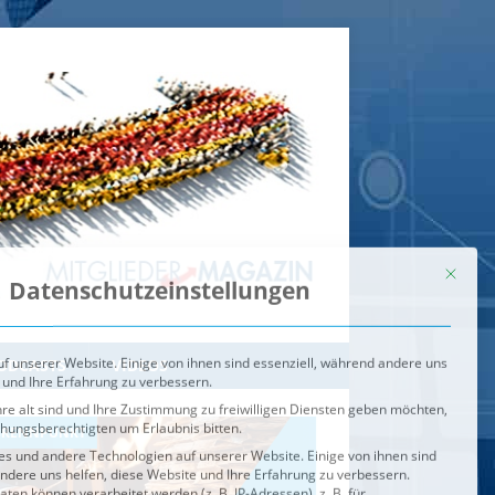
Mit dies
Datenschutzeinstellungen
f unserer Website. Einige von ihnen sind essenziell, während andere uns
 und Ihre Erfahrung zu verbessern.
re alt sind und Ihre Zustimmung zu freiwilligen Diensten geben möchten,
ehungsberechtigten um Erlaubnis bitten.
s und andere Technologien auf unserer Website. Einige von ihnen sind
ndere uns helfen, diese Website und Ihre Erfahrung zu verbessern.
n können verarbeitet werden (z. B. IP-Adressen), z. B. für
igen und Inhalte oder Anzeigen- und Inhaltsmessung.
Weitere
ie Verwendung Ihrer Daten finden Sie in unserer
Datenschutzerklärung
.
ahl jederzeit unter
Einstellungen
widerrufen oder anpassen.
e der Service-Gruppen, für die eine Einwilligung erteilt werden ka
Externe Medien
ODCASTS
VIDEOS
Speichern
BRENNPUNKT
IM BRENNPUNKT
Alle akzeptieren