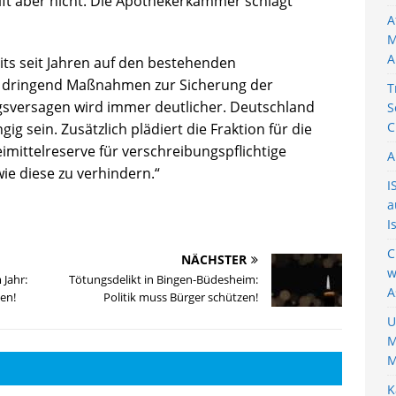
ift aber nicht. Die Apothekerkammer schlägt
A
M
A
its seit Jahren auf den bestehenden
 dringend Maßnahmen zur Sicherung der
T
gsversagen wird immer deutlicher. Deutschland
S
C
g sein. Zusätzlich plädiert die Fraktion für die
imittelreserve für verschreibungspflichtige
A
ie diese zu verhindern.“
I
a
I
C
NÄCHSTER
w
 Jahr:
Tötungsdelikt in Bingen-Büdesheim:
A
en!
Politik muss Bürger schützen!
U
M
M
K