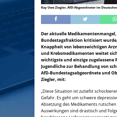
Kay Uwe Ziegler, AfD-Abgeordneter im Deutsche
Der aktuelle Medikamentenmangel, d
Bundestagsfraktion kritisiert wurde,
Knappheit von lebenswichtigen Arzne
und Krebsmedikamenten weitet sich 
wichtigste und einzige zugelassene 
Jugendliche zur Behandlung von schw
AfD-Bundestagsabgeordnete und O
Ziegler, mit:
„Diese Situation ist zutiefst schockier
Gefahr. Es geht um schwere depressive
Absetzung des Medikaments rutschen di
Auswirkungen sind drastisch und Folg