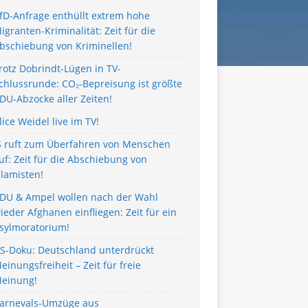
fD-Anfrage enthüllt extrem hohe
igranten-Kriminalität: Zeit für die
bschiebung von Kriminellen!
rotz Dobrindt-Lügen in TV-
chlussrunde: CO₂-Bepreisung ist größte
DU-Abzocke aller Zeiten!
lice Weidel live im TV!
S ruft zum Überfahren von Menschen
uf: Zeit für die Abschiebung von
slamisten!
DU & Ampel wollen nach der Wahl
ieder Afghanen einfliegen: Zeit für ein
sylmoratorium!
S-Doku: Deutschland unterdrückt
einungsfreiheit – Zeit für freie
einung!
arnevals-Umzüge aus