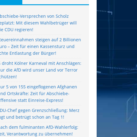
bschiebe-Versprechen von Scholz
eplatzt: Mit diesem Wahlbetrüger will
ie CDU regieren!
teuereinnahmen steigen auf 2 Billionen
uro – Zeit für einen Kassensturz und
chte Entlastung der Bürger!
S droht Kölner Karneval mit Anschlägen:
ur die AfD wird unser Land vor Terror
chützen!
ur 5 von 155 eingeflogenen Afghanen
ind Ortskräfte: Zeit für Abschiebe-
ffensive statt Einreise-Express!
DU-Chef gegen Grenzschließung: Merz
ügt und betrügt schon an Tag 1!
ach dem fulminanten AfD-Wahlerfolg:
eit, Verantwortung zu übernehmen!