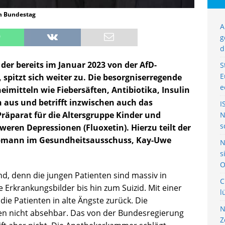
n Bundestag
A
g
d
er bereits im Januar 2023 von der AfD-
S
E
 spitzt sich weiter zu. Die besorgniserregende
e
imitteln wie Fiebersäften, Antibiotika, Insulin
aus und betrifft inzwischen auch das
I
Präparat für die Altersgruppe Kinder und
N
s
eren Depressionen (Fluoxetin). Hierzu teilt der
bmann im Gesundheitsausschuss, Kay-Uwe
N
s
O
end, denn die jungen Patienten sind massiv in
C
 Erkrankungsbilder bis hin zum Suizid. Mit einer
l
e Patienten in alte Ängste zurück. Die
N
en nicht absehbar. Das von der Bundesregierung
Z