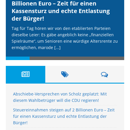
Billionen Euro – Zeit für einen
Kassensturz und echte Entlastung
der Bürger!
Tag für Tag hören wir von den etablierten Parteien
dieselbe Leier: Es gäbe angeblich keine „finanziellen
Spielräume“, um Senioren eine würdige Altersrente zu
ermöglichen, marode
[...]
Abschiebe-Versprechen von Scholz geplatzt: Mit
diesem Wahlbetrüger will die CDU regieren!
Steuereinnahmen steigen auf 2 Billionen Euro – Zeit
für einen Kassensturz und echte Entlastung der
Bürger!