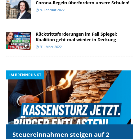
Corona-Regeln überfordern unsere Schulen!
9. Februar 2022
Rücktrittsforderungen im Fall Spiegel:
Koalition geht mal wieder in Deckung
31. März 2022
IM BRENNPUNKT
I
Steuereinnahmen steigen auf 2