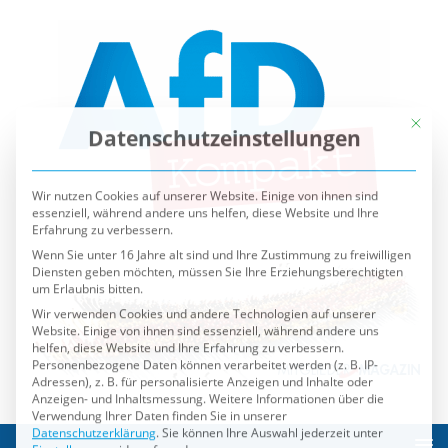
Mit die
Datenschutzeinstellungen
Wir nutzen Cookies auf unserer Website. Einige von ihnen sind
essenziell, während andere uns helfen, diese Website und Ihre
Erfahrung zu verbessern.
Wenn Sie unter 16 Jahre alt sind und Ihre Zustimmung zu freiwilligen
Diensten geben möchten, müssen Sie Ihre Erziehungsberechtigten
um Erlaubnis bitten.
Wir verwenden Cookies und andere Technologien auf unserer
Website. Einige von ihnen sind essenziell, während andere uns
helfen, diese Website und Ihre Erfahrung zu verbessern.
Personenbezogene Daten können verarbeitet werden (z. B. IP-
Adressen), z. B. für personalisierte Anzeigen und Inhalte oder
Anzeigen- und Inhaltsmessung.
Weitere Informationen über die
Verwendung Ihrer Daten finden Sie in unserer
Datenschutzerklärung
.
Sie können Ihre Auswahl jederzeit unter
Einstellungen
widerrufen oder anpassen.
Es folgt eine Liste der Service-Gruppen, für die eine Einwilli
Essenziell
Externe Medien