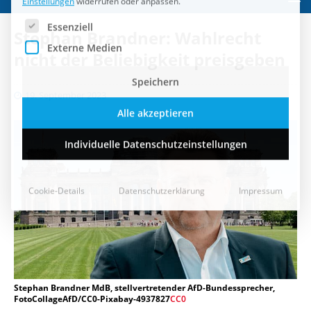
Speichern
Stephan Brandner: Wahlrecht
Alle akzeptieren
nicht der Beliebigkeit preisgeben
Individuelle Datenschutzeinstellungen
19. September 2023
Cookie-Details
Datenschutzerklärung
Impressum
Stephan Brandner MdB, stellvertretender AfD-Bundessprecher,
FotoCollageAfD/CC0-Pixabay-4937827
CC0