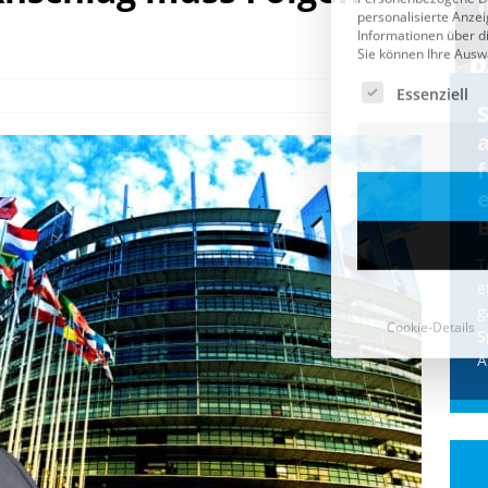
Cookie-Details
CDU & Ampel wollen nach
der Wahl wieder Afghanen
a
einfliegen: Zeit für ein
Asylmoratorium!
Die Bundesregierung und die CDU
halten die Wähler für dumm! Weil die
T
Stimmung wegen der von Afghanen
e
verübten Anschläge kippte, wurden die
g
Flüge vor der
[...]
S
A