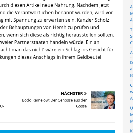
durch diesen Artikel neue Nahrung. Nachdem jetzt
A
 und die Verantwortlichen benannt wurden, wird vor
M
g mit Spannung zu erwarten sein. Kanzler Scholz
A
it der Behauptungen von Hersh zu prüfen und
T
 wenn sich diese als richtig herausstellen sollten,
S
 zweier Partnerstaaten handeln würde. Ein an
C
cht man das nicht’ wäre ein Schlag ins Gesicht für
A
rkungen dieses Anschlags in ihrem Geldbeutel
I
a
I
C
w
NÄCHSTER
A
Bodo Ramelow: Der Genosse aus der
U-
Gosse
U
M
M
K