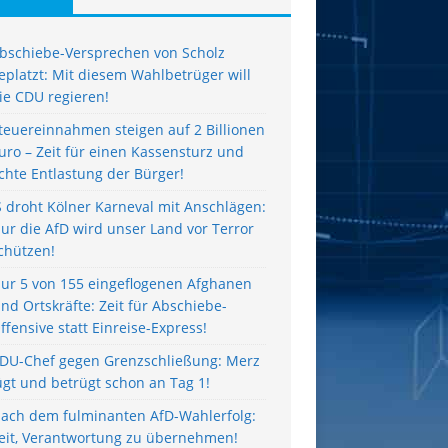
bschiebe-Versprechen von Scholz
eplatzt: Mit diesem Wahlbetrüger will
ie CDU regieren!
teuereinnahmen steigen auf 2 Billionen
uro – Zeit für einen Kassensturz und
chte Entlastung der Bürger!
S droht Kölner Karneval mit Anschlägen:
ur die AfD wird unser Land vor Terror
chützen!
ur 5 von 155 eingeflogenen Afghanen
ind Ortskräfte: Zeit für Abschiebe-
ffensive statt Einreise-Express!
DU-Chef gegen Grenzschließung: Merz
ügt und betrügt schon an Tag 1!
ach dem fulminanten AfD-Wahlerfolg:
eit, Verantwortung zu übernehmen!