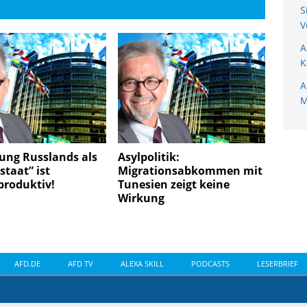
S
V
A
K
A
M
ung Russlands als
Asylpolitik:
staat” ist
Migrationsabkommen mit
produktiv!
Tunesien zeigt keine
Wirkung
AFD.DE
AFD TV
ALEXA SKILL
PODCASTS
LESERBRIEF