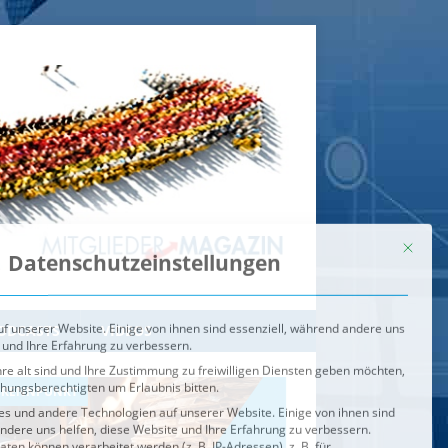
Mit dies
Datenschutzeinstellungen
f unserer Website. Einige von ihnen sind essenziell, während andere uns
 und Ihre Erfahrung zu verbessern.
re alt sind und Ihre Zustimmung zu freiwilligen Diensten geben möchten,
ehungsberechtigten um Erlaubnis bitten.
s und andere Technologien auf unserer Website. Einige von ihnen sind
ndere uns helfen, diese Website und Ihre Erfahrung zu verbessern.
n können verarbeitet werden (z. B. IP-Adressen), z. B. für
igen und Inhalte oder Anzeigen- und Inhaltsmessung.
Weitere
ie Verwendung Ihrer Daten finden Sie in unserer
Datenschutzerklärung
.
ahl jederzeit unter
Einstellungen
widerrufen oder anpassen.
e der Service-Gruppen, für die eine Einwilligung erteilt werden ka
Externe Medien
ODCASTS
VIDEOS
Speichern
BRENNPUNKT
IM BRENNPUNKT
Alle akzeptieren