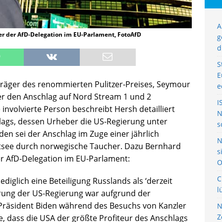
A
her der AfD-Delegation im EU-Parlament, FotoAfD
g
d
S
E
Träger des renommierten Pulitzer-Preises, Seymour
e
ber den Anschlag auf Nord Stream 1 und 2
I
involvierte Person beschreibt Hersh detailliert
N
ags, dessen Urheber die US-Regierung unter
s
en sei der Anschlag im Zuge einer jährlich
N
tsee durch norwegische Taucher. Dazu Bernhard
s
er AfD-Delegation im EU-Parlament:
O
C
diglich eine Beteiligung Russlands als ‘derzeit
l
ierung der US-Regierung war aufgrund der
 Präsident Biden während des Besuchs von Kanzler
N
Z
, dass die USA der größte Profiteur des Anschlags