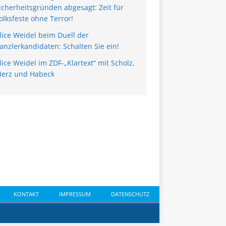
icherheitsgründen abgesagt: Zeit für
olksfeste ohne Terror!
lice Weidel beim Duell der
anzlerkandidaten: Schalten Sie ein!
lice Weidel im ZDF-„Klartext“ mit Scholz,
erz und Habeck
KONTAKT
IMPRESSUM
DATENSCHUTZ