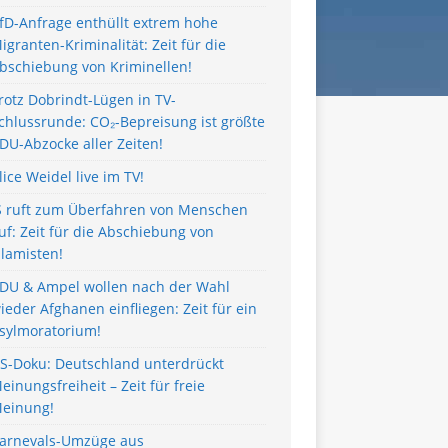
fD-Anfrage enthüllt extrem hohe
igranten-Kriminalität: Zeit für die
bschiebung von Kriminellen!
rotz Dobrindt-Lügen in TV-
chlussrunde: CO₂-Bepreisung ist größte
DU-Abzocke aller Zeiten!
lice Weidel live im TV!
S ruft zum Überfahren von Menschen
uf: Zeit für die Abschiebung von
slamisten!
DU & Ampel wollen nach der Wahl
ieder Afghanen einfliegen: Zeit für ein
sylmoratorium!
S-Doku: Deutschland unterdrückt
einungsfreiheit – Zeit für freie
einung!
arnevals-Umzüge aus