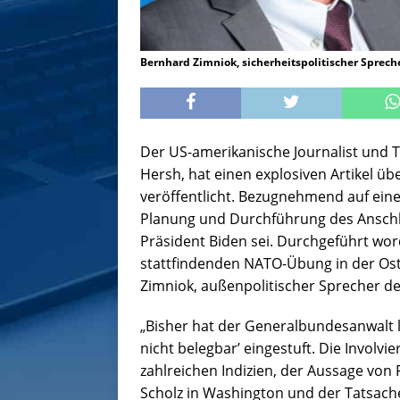
Bernhard Zimniok, sicherheitspolitischer Sprec
Der US-amerikanische Journalist und 
Hersh, hat einen explosiven Artikel ü
veröffentlicht. Bezugnehmend auf eine 
Planung und Durchführung des Anschl
Präsident Biden sei. Durchgeführt word
stattfindenden NATO-Übung in der Os
Zimniok, außenpolitischer Sprecher d
„Bisher hat der Generalbundesanwalt le
nicht belegbar’ eingestuft. Die Involv
zahlreichen Indizien, der Aussage von
Scholz in Washington und der Tatsache