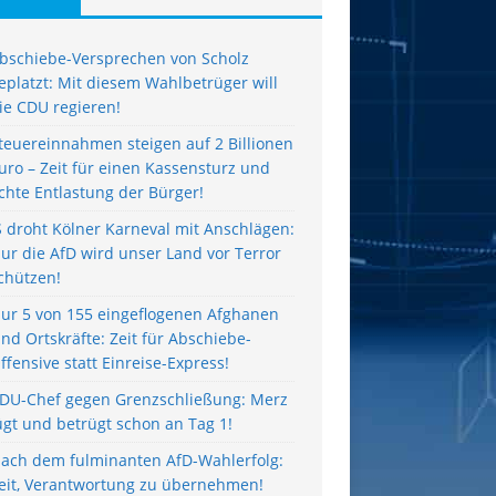
bschiebe-Versprechen von Scholz
eplatzt: Mit diesem Wahlbetrüger will
ie CDU regieren!
teuereinnahmen steigen auf 2 Billionen
uro – Zeit für einen Kassensturz und
chte Entlastung der Bürger!
S droht Kölner Karneval mit Anschlägen:
ur die AfD wird unser Land vor Terror
chützen!
ur 5 von 155 eingeflogenen Afghanen
ind Ortskräfte: Zeit für Abschiebe-
ffensive statt Einreise-Express!
DU-Chef gegen Grenzschließung: Merz
ügt und betrügt schon an Tag 1!
ach dem fulminanten AfD-Wahlerfolg:
eit, Verantwortung zu übernehmen!