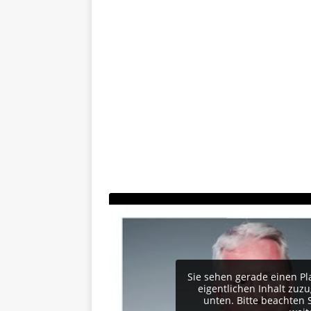
Sie sehen gerade einen Pl
eigentlichen Inhalt zuzug
unten. Bitte beachten 