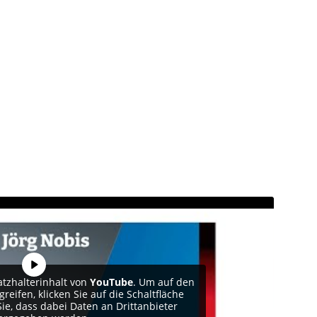
atzhalterinhalt von
YouTube
. Um auf den
reifen, klicken Sie auf die Schaltfläche
Sie, dass dabei Daten an Drittanbieter