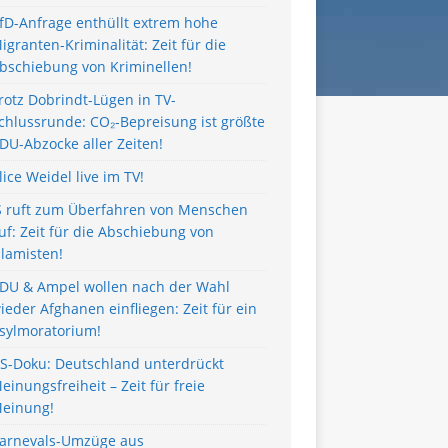
fD-Anfrage enthüllt extrem hohe
igranten-Kriminalität: Zeit für die
bschiebung von Kriminellen!
rotz Dobrindt-Lügen in TV-
chlussrunde: CO₂-Bepreisung ist größte
DU-Abzocke aller Zeiten!
lice Weidel live im TV!
S ruft zum Überfahren von Menschen
uf: Zeit für die Abschiebung von
slamisten!
DU & Ampel wollen nach der Wahl
ieder Afghanen einfliegen: Zeit für ein
sylmoratorium!
S-Doku: Deutschland unterdrückt
einungsfreiheit – Zeit für freie
einung!
arnevals-Umzüge aus