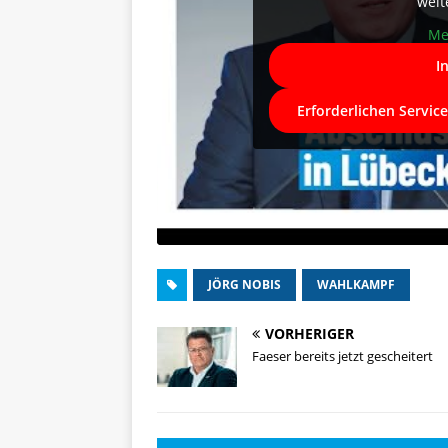
weit
Me
I
Erforderlichen Servic
JÖRG NOBIS
WAHLKAMPF
VORHERIGER
Faeser bereits jetzt gescheitert