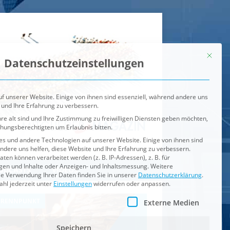
Mit dies
Datenschutzeinstellungen
f unserer Website. Einige von ihnen sind essenziell, während andere uns
 und Ihre Erfahrung zu verbessern.
re alt sind und Ihre Zustimmung zu freiwilligen Diensten geben möchten,
ehungsberechtigten um Erlaubnis bitten.
s und andere Technologien auf unserer Website. Einige von ihnen sind
ndere uns helfen, diese Website und Ihre Erfahrung zu verbessern.
n können verarbeitet werden (z. B. IP-Adressen), z. B. für
igen und Inhalte oder Anzeigen- und Inhaltsmessung.
Weitere
ie Verwendung Ihrer Daten finden Sie in unserer
Datenschutzerklärung
.
ahl jederzeit unter
Einstellungen
widerrufen oder anpassen.
e der Service-Gruppen, für die eine Einwilligung erteilt werden ka
Externe Medien
ODCASTS
VIDEOS
Speichern
BRENNPUNKT
IM BRENNPUNKT
Alle akzeptieren