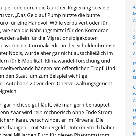
A
aturperiode durch die Günther-Regierung so viele
M
 vor. „Das Geld auf Pump nutzte die bunte
A
uro für eine Handvoll Wölfe verpulvert oder für
, wie sich die Nahrungsmittel für den Kormoran
T
S
urden allein für die Migrationsfolgekosten
C
uro wurde ein Coronakredit an der Schuldenbremse
et Nobis, wurde aber gar nicht ausschließlich im
A
rn für E-Mobilität, Klimawandel-Forschung und
I
 Umweltverbände hängen am öffentlichen Tropf. Und
a
n den Staat, um zum Beispiel wichtige
I
der Autobahn 20 vor dem Oberverwaltungsgericht
C
lgreich.
w
A
gar nicht so gut läuft, wie man gern behauptet,
U
 denn zwar wird rein rechnerisch ohne Ende Strom
M
ichern kann, verschwindet er im Nirwana. Die
M
ntschädigen – mit Steuergeld. Unterm Strich haben
K
nd zwei Milliarden Euro für diesen Phantomstrom