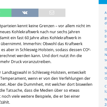
A
g
d
tparteien kennt keine Grenzen – vor allem nicht im
S
neues Kohlekraftwerk nach nur sechs Jahren
E
 damit ein fast 60 Jahre altes Kohlekraftwerk in
e
t übernimmt. Immerhin: Obwohl das Kraftwerk
 es aber in Schleswig-Holstein, sodass dessen CO²-
I
N
echnet werden kann. Und dort nutzt ihn die
s
h mehr Druck voranzutreiben.
N
r Landtagswahl in Schleswig-Holstein, entwickelt
s
s Temperament, wenn er von den Verfehlungen der
O
tet. Aber die Dummheit, mit welcher dort bisweilen
C
e die Tatsache, dass die Medien über so etwas
l
noch viele weitere Beispiele, die er bei einer
N
zählt.
Z