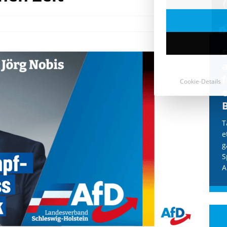
Cookie-Details
CDU & Ampel wollen nach
der Wahl wieder Afghanen
a
einfliegen: Zeit für ein
Asylmoratorium!
Die Bundesregierung und die CDU
halten die Wähler für dumm! Weil die
T
Stimmung wegen der von Afghanen
e
verübten Anschläge kippte, wurden die
g
Flüge vor der
[...]
S
A