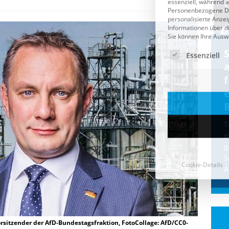
Cookie-Details
CDU & Ampel wollen nach
der Wahl wieder Afghanen
a
einfliegen: Zeit für ein
Asylmoratorium!
Die Bundesregierung und die CDU
halten die Wähler für dumm! Weil die
T
Stimmung wegen der von Afghanen
e
verübten Anschläge kippte, wurden die
g
Flüge vor der
[...]
S
A
sitzender der AfD-Bundestagsfraktion, FotoCollage: AfD/CC0-