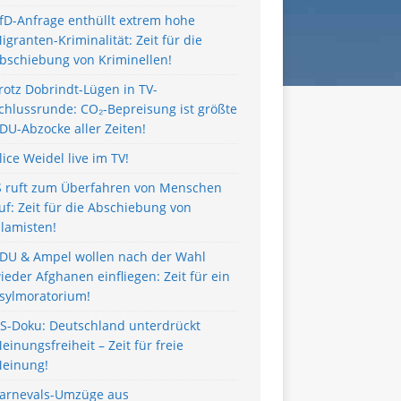
fD-Anfrage enthüllt extrem hohe
igranten-Kriminalität: Zeit für die
bschiebung von Kriminellen!
rotz Dobrindt-Lügen in TV-
chlussrunde: CO₂-Bepreisung ist größte
DU-Abzocke aller Zeiten!
lice Weidel live im TV!
S ruft zum Überfahren von Menschen
uf: Zeit für die Abschiebung von
slamisten!
DU & Ampel wollen nach der Wahl
ieder Afghanen einfliegen: Zeit für ein
sylmoratorium!
S-Doku: Deutschland unterdrückt
einungsfreiheit – Zeit für freie
einung!
arnevals-Umzüge aus