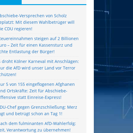
bschiebe-Versprechen von Scholz
eplatzt: Mit diesem Wahlbetrüger will
ie CDU regieren!
teuereinnahmen steigen auf 2 Billionen
uro – Zeit für einen Kassensturz und
chte Entlastung der Bürger!
S droht Kölner Karneval mit Anschlägen:
ur die AfD wird unser Land vor Terror
chützen!
ur 5 von 155 eingeflogenen Afghanen
ind Ortskräfte: Zeit für Abschiebe-
ffensive statt Einreise-Express!
DU-Chef gegen Grenzschließung: Merz
ügt und betrügt schon an Tag 1!
ach dem fulminanten AfD-Wahlerfolg:
eit, Verantwortung zu übernehmen!