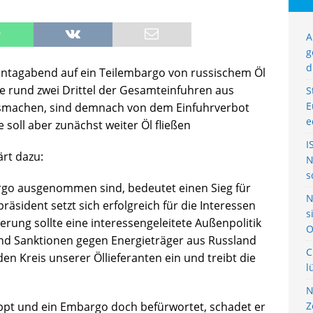
A
g
d
ontagabend auf ein Teilembargo von russischem Öl
die rund zwei Drittel der Gesamteinfuhren aus
S
E
usmachen, sind demnach von dem Einfuhrverbot
e
 soll aber zunächst weiter Öl fließen
I
ärt dazu:
N
s
rgo ausgenommen sind, bedeutet einen Sieg für
N
räsident setzt sich erfolgreich für die Interessen
s
erung sollte eine interessengeleitete Außenpolitik
O
nd Sanktionen gegen Energieträger aus Russland
C
en Kreis unserer Öllieferanten ein und treibt die
l
N
pt und ein Embargo doch befürwortet, schadet er
Z