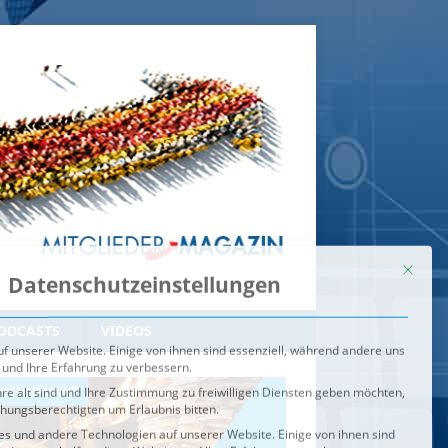
Mit dies
Datenschutzeinstellungen
f unserer Website. Einige von ihnen sind essenziell, während andere uns
 und Ihre Erfahrung zu verbessern.
re alt sind und Ihre Zustimmung zu freiwilligen Diensten geben möchten,
ehungsberechtigten um Erlaubnis bitten.
s und andere Technologien auf unserer Website. Einige von ihnen sind
ndere uns helfen, diese Website und Ihre Erfahrung zu verbessern.
n können verarbeitet werden (z. B. IP-Adressen), z. B. für
igen und Inhalte oder Anzeigen- und Inhaltsmessung.
Weitere
ie Verwendung Ihrer Daten finden Sie in unserer
Datenschutzerklärung
.
ahl jederzeit unter
Einstellungen
widerrufen oder anpassen.
e der Service-Gruppen, für die eine Einwilligung erteilt werden ka
Externe Medien
ODCASTS
VIDEOS
Speichern
BRENNPUNKT
IM BRENNPUNKT
Alle akzeptieren