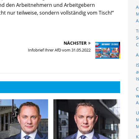
nd den Arbeitnehmern und Arbeitgebern
A
 nur teilweise, sondern vollständig vom Tisch!“
M
A
T
S
NÄCHSTER
C
Infobrief Ihrer AfD vom 31.05.2022
A
I
a
I
C
w
A
U
M
M
K