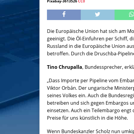
Pixabay-3613526
CC0
Die Europäische Union hat sich am M
geeinigt. Die Öl-Einfuhren per Schiff, 
Russland in die Europäische Union a
betroffen. Durch die Druschba-Pipeline
Tino Chrupalla
, Bundessprecher, erkl
„Dass Importe per Pipeline vom Emba
Viktor Orbán. Der ungarische Ministerp
seines Volkes ein. Auch die Bundesregi
betreiben und sich gegen Embargos u
einsetzen. Auch ein Teilembargo engt d
Preise für uns künstlich in die Höhe.
Wenn Bundeskanzler Scholz nun umkip