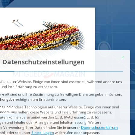
Mit dies
Datenschutzeinstellungen
f unserer Website. Einige von ihnen sind essenziell, während andere uns
 und Ihre Erfahrung zu verbessern.
re alt sind und Ihre Zustimmung zu freiwilligen Diensten geben möchten,
ehungsberechtigten um Erlaubnis bitten.
s und andere Technologien auf unserer Website. Einige von ihnen sind
ndere uns helfen, diese Website und Ihre Erfahrung zu verbessern.
n können verarbeitet werden (z. B. IP-Adressen), z. B. für
igen und Inhalte oder Anzeigen- und Inhaltsmessung.
Weitere
ie Verwendung Ihrer Daten finden Sie in unserer
Datenschutzerklärung
.
ahl jederzeit unter
Einstellungen
widerrufen oder anpassen.
e der Service-Gruppen, für die eine Einwilligung erteilt werden ka
Externe Medien
ODCASTS
VIDEOS
Speichern
BRENNPUNKT
IM BRENNPUNKT
Alle akzeptieren