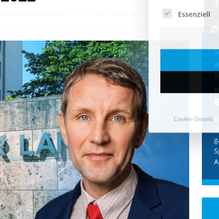
Cookie-Details
CDU & Ampel wollen nach
der Wahl wieder Afghanen
a
einfliegen: Zeit für ein
Asylmoratorium!
Die Bundesregierung und die CDU
halten die Wähler für dumm! Weil die
T
Stimmung wegen der von Afghanen
e
verübten Anschläge kippte, wurden die
g
Flüge vor der
[...]
S
A