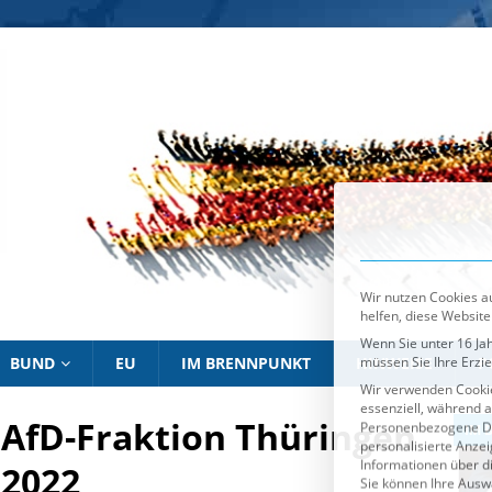
Wir nutzen Cookies au
helfen, diese Website
Wenn Sie unter 16 Jah
müssen Sie Ihre Erzi
Wir verwenden Cookie
essenziell, während a
Personenbezogene Date
personalisierte Anze
Informationen über d
Sie können Ihre Ausw
Es folgt eine List
Essenziell
BUND
EU
IM BRENNPUNKT
HINWEISE
P
 AfD-Fraktion Thüringen
IM BRENNPUNKT
IM 
 2022