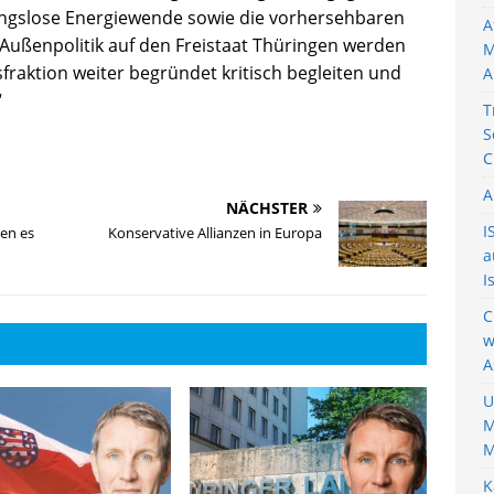
tungslose Energiewende sowie die vorhersehbaren
A
Außenpolitik auf den Freistaat Thüringen werden
M
sfraktion weiter begründet kritisch begleiten und
A
“
T
S
C
A
NÄCHSTER
I
den es
Konservative Allianzen in Europa
a
I
C
w
A
U
M
M
K