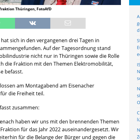
fraktion Thüringen, FotoAfD
A
g
d
 hat sich in den vergangenen drei Tagen in
S
E
zusammengefunden. Auf der Tagesordnung stand
e
ilindustrie nicht nur in Thüringen sowie die Rolle
h die Fraktion mit den Themen Elektromobilität,
I
e befasst.
N
s
chlossen am Montagabend am Eisenacher
N
r die Freiheit teil.
s
O
 fasst zusammen:
C
l
Eisenach haben wir uns mit den brennenden Themen
r Fraktion für das Jahr 2022 auseinandergesetzt. Wir
N
eiterhin für die Belange der Bürger und gegen die
Z