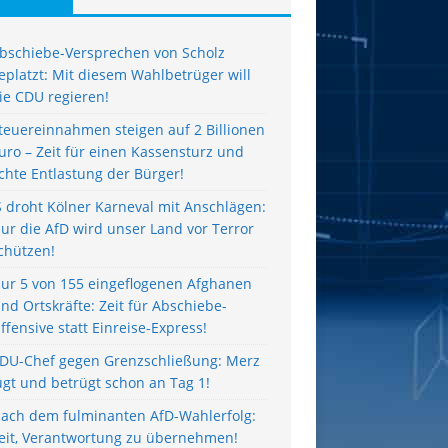
bschiebe-Versprechen von Scholz
eplatzt: Mit diesem Wahlbetrüger will
ie CDU regieren!
teuereinnahmen steigen auf 2 Billionen
uro – Zeit für einen Kassensturz und
chte Entlastung der Bürger!
S droht Kölner Karneval mit Anschlägen:
ur die AfD wird unser Land vor Terror
chützen!
ur 5 von 155 eingeflogenen Afghanen
ind Ortskräfte: Zeit für Abschiebe-
ffensive statt Einreise-Express!
DU-Chef gegen Grenzschließung: Merz
ügt und betrügt schon an Tag 1!
ach dem fulminanten AfD-Wahlerfolg:
eit, Verantwortung zu übernehmen!