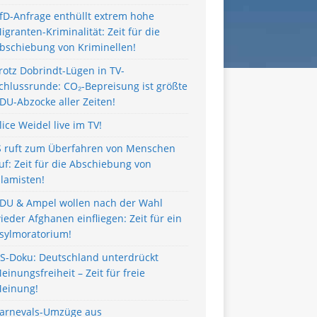
fD-Anfrage enthüllt extrem hohe
igranten-Kriminalität: Zeit für die
bschiebung von Kriminellen!
rotz Dobrindt-Lügen in TV-
chlussrunde: CO₂-Bepreisung ist größte
DU-Abzocke aller Zeiten!
lice Weidel live im TV!
S ruft zum Überfahren von Menschen
uf: Zeit für die Abschiebung von
slamisten!
DU & Ampel wollen nach der Wahl
ieder Afghanen einfliegen: Zeit für ein
sylmoratorium!
S-Doku: Deutschland unterdrückt
einungsfreiheit – Zeit für freie
einung!
arnevals-Umzüge aus