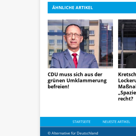
ÄHNLICHE ARTIKEL
CDU muss sich aus der
Kretsc
grünen Umklammerung
Locker
befreien!
Maßnah
„Spazi
recht?
STARTSEITE
NEUESTE ARTIKEL
© Alternative für Deutschland