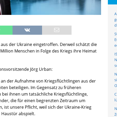
A
g
d
S
E
 aus der Ukraine eingetroffen. Derweil schätzt die
e
 Million Menschen in Folge des Kriegs ihre Heimat
I
N
s
ionsvorsitzende Jörg Urban:
N
s
h an der Aufnahme von Kriegsflüchtlingen aus der
O
ten beteiligen. Im Gegensatz zu früheren
bei ihnen um tatsächliche Kriegsflüchtlinge,
C
l
nder, die für einen begrenzten Zeitraum um
, ist unsere Pflicht, weil sich der Ukraine-Krieg
N
 Haustür abspielt.
Z