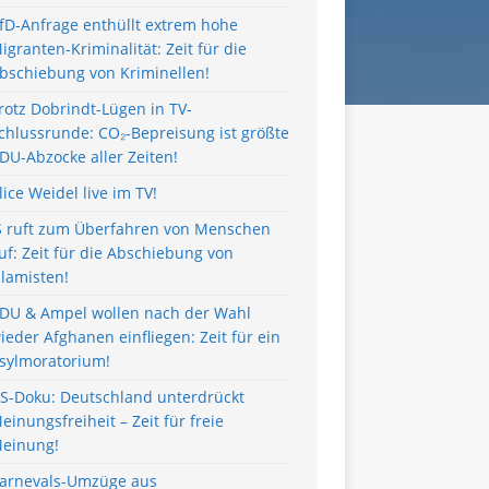
fD-Anfrage enthüllt extrem hohe
igranten-Kriminalität: Zeit für die
bschiebung von Kriminellen!
rotz Dobrindt-Lügen in TV-
chlussrunde: CO₂-Bepreisung ist größte
DU-Abzocke aller Zeiten!
lice Weidel live im TV!
S ruft zum Überfahren von Menschen
uf: Zeit für die Abschiebung von
slamisten!
DU & Ampel wollen nach der Wahl
ieder Afghanen einfliegen: Zeit für ein
sylmoratorium!
S-Doku: Deutschland unterdrückt
einungsfreiheit – Zeit für freie
einung!
arnevals-Umzüge aus