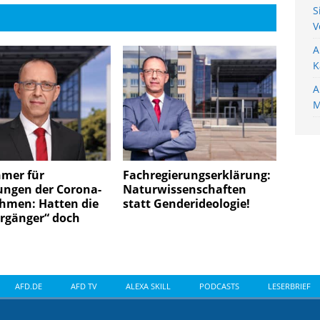
S
V
A
K
A
M
hmer für
Fachregierungserklärung:
ungen der Corona-
Naturwissenschaften
men: Hatten die
statt Genderideologie!
ergänger“ doch
AFD.DE
AFD TV
ALEXA SKILL
PODCASTS
LESERBRIEF