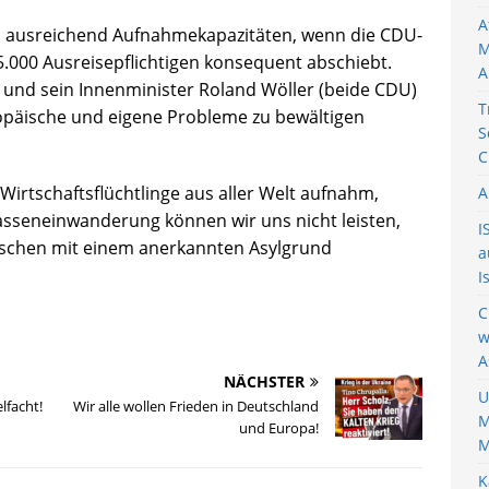
A
n ausreichend Aufnahmekapazitäten, wenn die CDU-
M
5.000 Ausreisepflichtigen konsequent abschiebt.
A
 und sein Innenminister Roland Wöller (beide CDU)
T
ropäische und eigene Probleme zu bewältigen
S
C
 Wirtschaftsflüchtlinge aus aller Welt aufnahm,
A
asseneinwanderung können wir uns nicht leisten,
I
nschen mit einem anerkannten Asylgrund
a
I
C
w
A
NÄCHSTER
U
lfacht!
Wir alle wollen Frieden in Deutschland
M
und Europa!
M
K