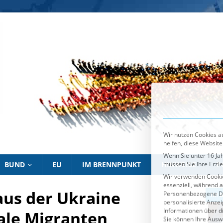
Wir nutzen Cookies au
helfen, diese Website
Wenn Sie unter 16 Jah
müssen Sie Ihre Erzi
Wir verwenden Cookie
essenziell, während a
Personenbezogene Date
personalisierte Anze
Informationen über d
Sie können Ihre Ausw
Es folgt eine List
Essenziell
BUND
EU
IM BRENNPUNKT
HINWEISE
P
aus der Ukraine
IM BRENNPUNKT
IM 
ale Migranten