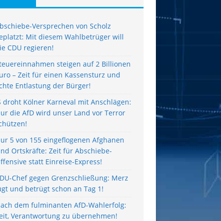
bschiebe-Versprechen von Scholz
eplatzt: Mit diesem Wahlbetrüger will
ie CDU regieren!
teuereinnahmen steigen auf 2 Billionen
uro – Zeit für einen Kassensturz und
chte Entlastung der Bürger!
S droht Kölner Karneval mit Anschlägen:
ur die AfD wird unser Land vor Terror
chützen!
ur 5 von 155 eingeflogenen Afghanen
ind Ortskräfte: Zeit für Abschiebe-
ffensive statt Einreise-Express!
DU-Chef gegen Grenzschließung: Merz
ügt und betrügt schon an Tag 1!
ach dem fulminanten AfD-Wahlerfolg:
eit, Verantwortung zu übernehmen!