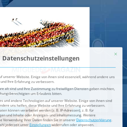
Mit dies
Datenschutzeinstellungen
f unserer Website. Einige von ihnen sind essenziell, während andere uns
 und Ihre Erfahrung zu verbessern.
re alt sind und Ihre Zustimmung zu freiwilligen Diensten geben möchten,
ehungsberechtigten um Erlaubnis bitten.
s und andere Technologien auf unserer Website. Einige von ihnen sind
ndere uns helfen, diese Website und Ihre Erfahrung zu verbessern.
n können verarbeitet werden (z. B. IP-Adressen), z. B. für
igen und Inhalte oder Anzeigen- und Inhaltsmessung.
Weitere
ie Verwendung Ihrer Daten finden Sie in unserer
Datenschutzerklärung
.
ahl jederzeit unter
Einstellungen
widerrufen oder anpassen.
e der Service-Gruppen, für die eine Einwilligung erteilt werden ka
Externe Medien
ODCASTS
VIDEOS
Speichern
BRENNPUNKT
IM BRENNPUNKT
Alle akzeptieren