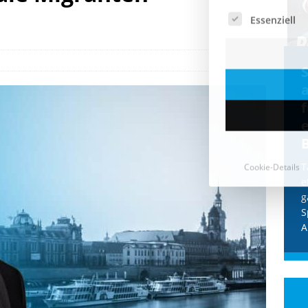
Cookie-Details
CDU & Ampel wollen nach
der Wahl wieder Afghanen
a
einfliegen: Zeit für ein
Asylmoratorium!
Die Bundesregierung und die CDU
halten die Wähler für dumm! Weil die
T
Stimmung wegen der von Afghanen
e
verübten Anschläge kippte, wurden die
g
Flüge vor der
[...]
S
A