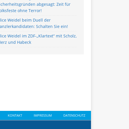
icherheitsgründen abgesagt: Zeit für
olksfeste ohne Terror!
lice Weidel beim Duell der
anzlerkandidaten: Schalten Sie ein!
lice Weidel im ZDF-„Klartext“ mit Scholz,
erz und Habeck
KONTAKT
IMPRESSUM
DATENSCHUTZ